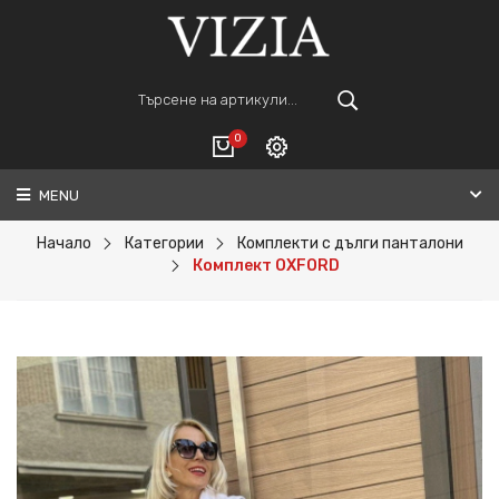
0
MENU
Вход
ВАШАТА КОЛИЧКА Е ПРАЗНА.
Регистрация
Начало
Категории
Комплекти с дълги панталони
Комплект OXFORD
Общо :
0€
ПОРЪЧАЙ