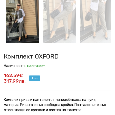
OXFORD
OXFORD
OXFORD
OXFORD
OXFORD
OXFORD
OXFORD
OXFORD
OXFORD
Комплект OXFORD
Наличност:
В наличност
162.59€
Ново
317.99лв.
Комплект риза и панталон от наподобяваща на туид
материя. Ризата е със свободна кройка. Панталонът е със
стесняващи се крачоли и ластик на талията.