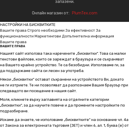
запазени.
Онлайн магазин от:
PlumTex.com
НАСТРОЙКИ НА БИСКВИТКИТЕ
Вашите права
Строго необходими
За ефективност
За
функционалности
Маркетингови
Допълнителна информация
Вашите права
ВАШИТЕ ПРАВА
Нашият сайт използва така наречените „бисквитки“. Това са малки
текстови файлове, които се зареждат в браузъра и се съхраняват
на Вашето крайно устройство. Те са безобидни. Използваме ги, за
да поддържаме сайта си лесен за употреба.
Някои „бисквитки“ остават съхранени на устройството Ви, докато
не ги изтриете. Те ни позволяват да разпознаем Вашия браузър при
следващото ви посещение в нашия сайт.
Моля, кликнете върху заглавията на отделните категории
„бисквитки“, за да научите повече и да промените настройките по
подразбиране.
Искаме да знаете, че използваме „бисквитките“ на основание чл. 4а
от Закона за електронната търговия (ЗЕТ) и член 6, ал. 1, буква (е) от