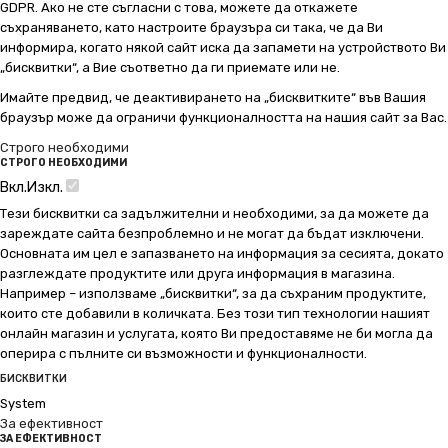
GDPR. Ако не сте съгласни с това, можете да откажете
съхраняването, като настроите браузъра си така, че да Ви
информира, когато някой сайт иска да запамети на устройството Ви
„бисквитки“, а Вие съответно да ги приемате или не.
Имайте предвид, че деактивирането на „бисквитките“ във Вашия
браузър може да ограничи функционалността на нашия сайт за Вас.
Строго необходими
СТРОГО НЕОБХОДИМИ
Вкл.
Изкл.
Тези бисквитки са задължителни и необходими, за да можете да
зареждате сайта безпроблемно и не могат да бъдат изключени.
Основната им цел е запазването на информация за сесията, докато
разглеждате продуктите или друга информация в магазина.
Например – използваме „бисквитки“, за да съхраним продуктите,
които сте добавили в количката. Без този тип технологии нашият
онлайн магазин и услугата, която Ви предоставяме не би могла да
оперира с пълните си възможности и функционалности.
БИСКВИТКИ
System
За ефективност
ЗА ЕФЕКТИВНОСТ