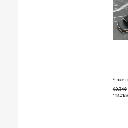
Чехли н
60.34€
118.01лв