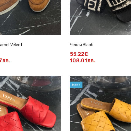
amel Velvet
Чехли Black
55.22€
7лв.
108.01лв.
Ново