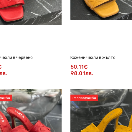
чехли в червено
Кожени чехли в жълто
€
50.11€
лв.
98.01лв.
дажба
Разпродажба