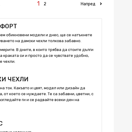
1
д
2
Напред
МФОРТ
всем обикновени модели и днес, ще се натъкнете
уването на дамски чехли толкова забавно.
мерите. В дните, в които трябва да стоите дълги
а краката си и просто да се чувствате удобно,
е чехли.
КИ ЧЕХЛИ
а ток. Какъвто и цвят, модел или дизайн да
, от което се нуждаете. Те са забавни, цветни, с
згледайте ги и се радвайте всеки ден на
С