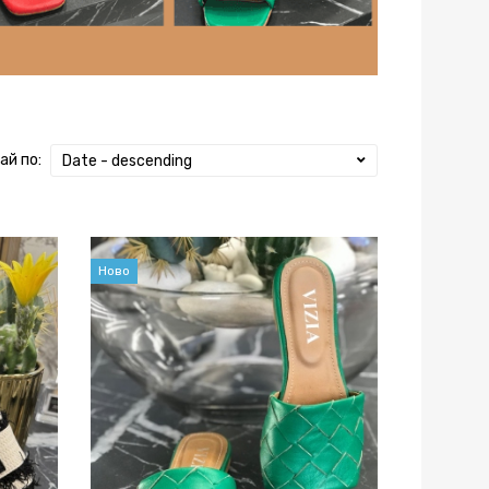
ай по:
Date - descending
Ново