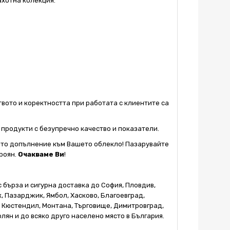
ахотна колекция:
твото и коректността при работата с клиентите са
продукти с безупречно качество и показатели.
ното допълнение към Вашето облекло! Пазарувайте
роян.
Очакваме Ви
!
 бърза и сигурна доставка до София, Пловдив,
к, Пазарджик, Ямбол, Хасково, Благоевград,
, Кюстендил, Монтана, Търговище, Димитровград,
лян и до всяко друго населено място в България.