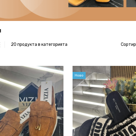
и
20 продукта в категорията
Сортир
Ново