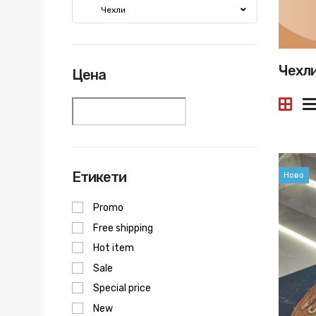
Чехли
Чехл
Цена
Етикети
Ново
Promo
Free shipping
Hot item
Sale
Special price
New