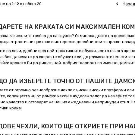
Наза
не на 1-12 от общо 20
ДАРЕТЕ НА КРАКАТА СИ МАКСИМАЛЕН КО
азва, че чехлите трябва да са скучни? Отминаха дните на онези съ
дица атрактивни цветове и интересни дизайни, които правят пазар
те са леки, удобни и са най-практичните обувки, които някога ще на
е, без да искате да хвърляте обувките си, да размахвате пръстите н
яйки краката Ви да дишат, най-добрият вариант са именно дамскит
ЩО ДА ИЗБЕРЕТЕ ТОЧНО ОТ НАШИТЕ ДАМС
ете от огромно разнообразие чехли с ниски, високи платформи или н
те, колекцията ни от дамски чехли е чудесен залог да намерите това
но качество и отговарят на Вашия ежедневен и непринуден стил. Ра
иви крака!
ДОВЕ ЧЕХЛИ, КОИТО ЩЕ ОТКРИЕТЕ ПРИ НА