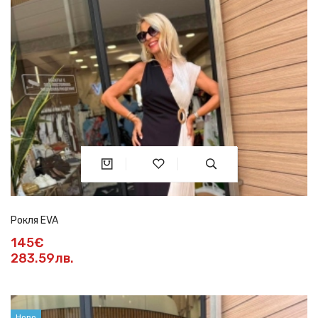
Рокля EVA
145€
283.59лв.
Ново