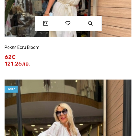
Рокля Ecru Bloom
62€
121.26лв.
Ново