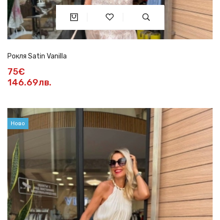
Рокля Satin Vanilla
75€
146.69лв.
Ново