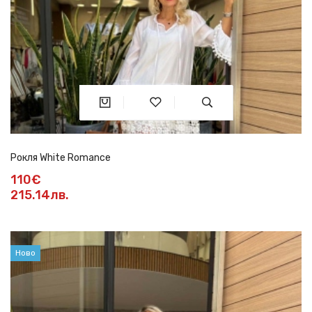
Рокля White Romance
110€
215.14лв.
Ново