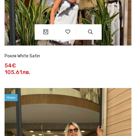
Рокля White Satin
54€
105.61лв.
Ново