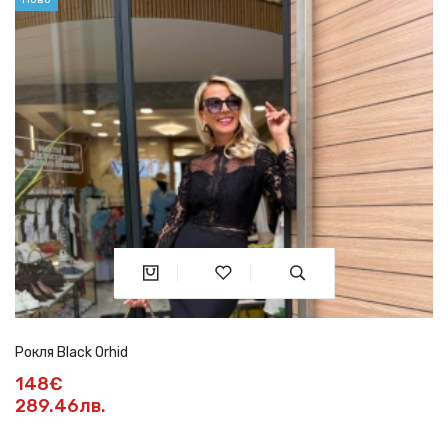
Рокля Black Orhid
148€
289.46лв.