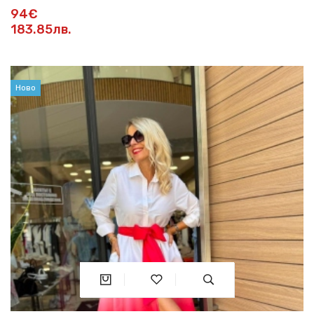
94€
183.85лв.
Ново