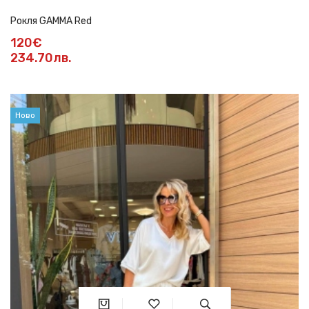
Рокля GAMMA Red
120€
234.70лв.
Ново