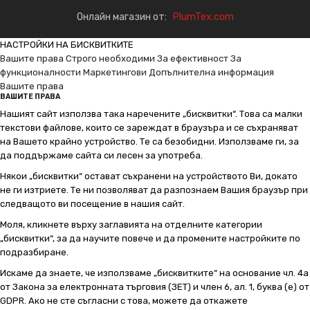
Онлайн магазин от:
PlumTex.com
НАСТРОЙКИ НА БИСКВИТКИТЕ
Вашите права
Строго необходими
За ефективност
За
функционалности
Маркетингови
Допълнителна информация
Вашите права
ВАШИТЕ ПРАВА
Нашият сайт използва така наречените „бисквитки“. Това са малки
текстови файлове, които се зареждат в браузъра и се съхраняват
на Вашето крайно устройство. Те са безобидни. Използваме ги, за
да поддържаме сайта си лесен за употреба.
Някои „бисквитки“ остават съхранени на устройството Ви, докато
не ги изтриете. Те ни позволяват да разпознаем Вашия браузър при
следващото ви посещение в нашия сайт.
Моля, кликнете върху заглавията на отделните категории
„бисквитки“, за да научите повече и да промените настройките по
подразбиране.
Искаме да знаете, че използваме „бисквитките“ на основание чл. 4а
от Закона за електронната търговия (ЗЕТ) и член 6, ал. 1, буква (е) от
GDPR. Ако не сте съгласни с това, можете да откажете