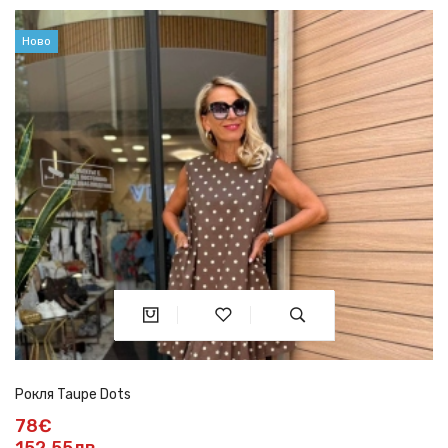
Ново
Рокля Taupe Dots
78€
152.55лв.