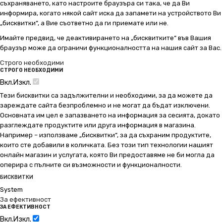
съхраняването, като настроите браузъра си така, че да Ви
информира, когато някой сайт иска да запамети на устройството Ви
„бисквитки“, а Вие съответно да ги приемате или не.
Имайте предвид, че деактивирането на „бисквитките“ във Вашия
браузър може да ограничи функционалността на нашия сайт за Вас.
Строго необходими
СТРОГО НЕОБХОДИМИ
Вкл.
Изкл.
Тези бисквитки са задължителни и необходими, за да можете да
зареждате сайта безпроблемно и не могат да бъдат изключени.
Основната им цел е запазването на информация за сесията, докато
разглеждате продуктите или друга информация в магазина.
Например – използваме „бисквитки“, за да съхраним продуктите,
които сте добавили в количката. Без този тип технологии нашият
онлайн магазин и услугата, която Ви предоставяме не би могла да
оперира с пълните си възможности и функционалности.
БИСКВИТКИ
System
За ефективност
ЗА ЕФЕКТИВНОСТ
Вкл.
Изкл.