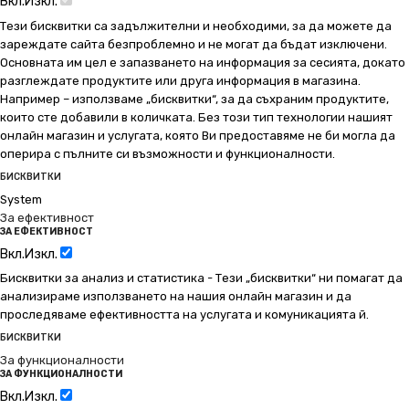
Вкл.
Изкл.
Тези бисквитки са задължителни и необходими, за да можете да
зареждате сайта безпроблемно и не могат да бъдат изключени.
Основната им цел е запазването на информация за сесията, докато
разглеждате продуктите или друга информация в магазина.
Например – използваме „бисквитки“, за да съхраним продуктите,
които сте добавили в количката. Без този тип технологии нашият
онлайн магазин и услугата, която Ви предоставяме не би могла да
оперира с пълните си възможности и функционалности.
БИСКВИТКИ
System
За ефективност
ЗА ЕФЕКТИВНОСТ
Вкл.
Изкл.
Бисквитки за анализ и статистика - Тези „бисквитки“ ни помагат да
анализираме използването на нашия онлайн магазин и да
проследяваме ефективността на услугата и комуникацията й.
БИСКВИТКИ
За функционалности
ЗА ФУНКЦИОНАЛНОСТИ
Вкл.
Изкл.