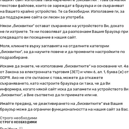
текстови файлове, които се зареждат в браузъра и се съхраняват
на Вашето крайно устройство. Те са безобидни. Използваме ги, за
да поддържаме сайта си лесен за употреба.
Някои „бисквитки“ остават съхранени на устройството Ви, докато
не ги изтриете. Те ни позволяват да разпознаем Вашия браузър при
следващото ви посещение в нашия сайт.
Моля, кликнете върху заглавията на отделните категории
„бисквитки“, за да научите повече и да промените настройките по
подразбиране.
Искаме да знаете, че използваме „бисквитките“ на основание чл. 4а
от Закона за електронната търговия (ЗЕТ) и член 6, ал. 1, буква (е) от
GDPR. Ако не сте съгласни с това, можете да откажете
съхраняването, като настроите браузъра си така, че да Ви
информира, когато някой сайт иска да запамети на устройството Ви
„бисквитки“, а Вие съответно да ги приемате или не.
Имайте предвид, че деактивирането на „бисквитките“ във Вашия
браузър може да ограничи функционалността на нашия сайт за Вас.
Строго необходими
СТРОГО НЕОБХОДИМИ