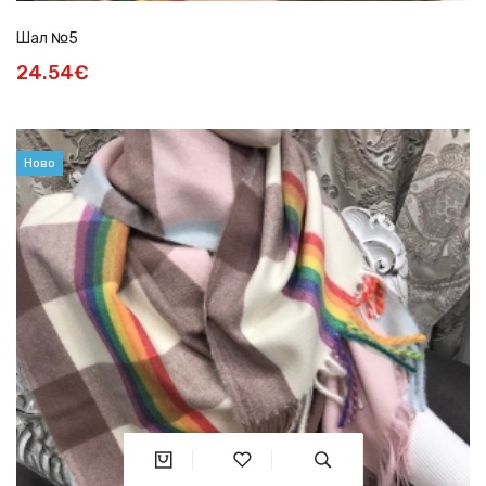
Шал №5
24.54€
Ново