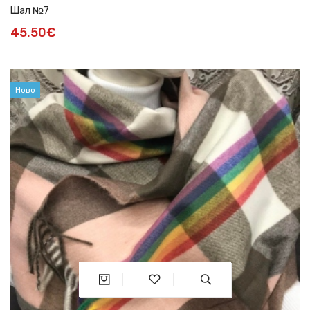
Шал №7
45.50€
Ново