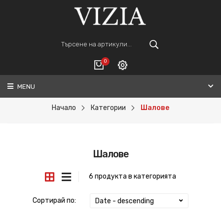
0
MENU
Вход
ВАШАТА КОЛИЧКА Е ПРАЗНА.
Регистрация
Начало
Категории
Шалове
Общо :
0€
Шалове
ПОРЪЧАЙ
6 продукта в категорията
Сортирай по:
Date - descending