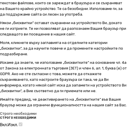
текстови файлове, които се зареждат в браузъра и се съхраняват
на Вашето крайно устройство. Те са безобидни. Използваме ги, за
да поддържаме сайта си лесен за употреба.
Някои „бисквитки“ остават съхранени на устройството Ви, докато
не ги изтриете. Те ни позволяват да разпознаем Вашия браузър при
следващото ви посещение в нашия сайт.
Моля, кликнете върху заглавията на отделните категории
„бисквитки“, за да научите повече и да промените настройките по
подразбиране.
Искаме да знаете, че използваме „бисквитките“ на основание чл. 4а
от Закона за електронната търговия (ЗЕТ) и член 6, ал. 1, буква (е) от
GDPR. Ако не сте съгласни с това, можете да откажете
съхраняването, като настроите браузъра си така, че да Ви
информира, когато някой сайт иска да запамети на устройството Ви
„бисквитки“, а Вие съответно да ги приемате или не.
Имайте предвид, че деактивирането на „бисквитките“ във Вашия
браузър може да ограничи функционалността на нашия сайт за Вас.
Строго необходими
СТРОГО НЕОБХОДИМИ
Вкл.
Изкл.