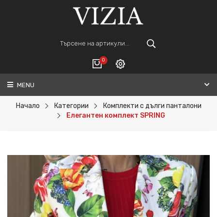
0
MENU
Вход
ВАШАТА КОЛИЧКА Е ПРАЗНА.
Регистрация
Начало
Категории
Комплекти с дълги панталони
Елегантен комплект SPRING
Общо :
0€
ПОРЪЧАЙ