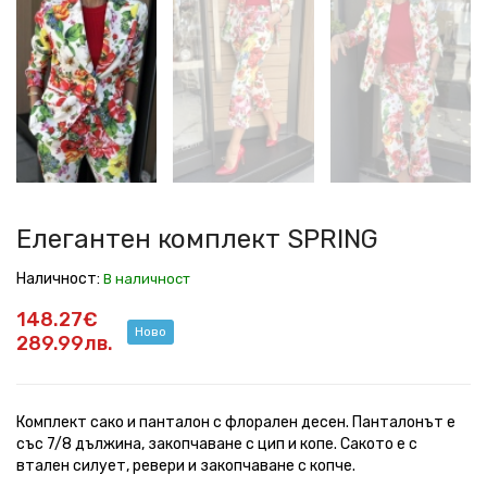
комплект
комплект
комплект
комплект
комплект
комплект
комплект
SPRING
SPRING
SPRING
SPRING
SPRING
SPRING
SPRING
Елегантен комплект SPRING
Наличност:
В наличност
148.27€
Ново
289.99лв.
Комплект сако и панталон с флорален десен. Панталонът е
със 7/8 дължина, закопчаване с цип и копе. Сакото е с
втален силует, ревери и закопчаване с копче.