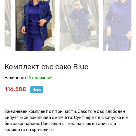
със
със
със
със
със
със
със
със
сако
сако
сако
сако
сако
сако
сако
сако
Blue
Blue
Blue
Blue
Blue
Blue
Blue
Blue
Комплект със сако Blue
Наличност:
В наличност
116.58€
Ново
Ежедневен комплект от три части. Сакото е със свободен
силует и се закопчава с копчета. Суитчерът е с качулка и е
без закопчаване. Панталонът е на ластик в талията и
краищата на крачолите.