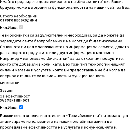
Имайте предвид, че деактивирането на „бисквитките“ във Вашия
браузър може да ограничи функционалността на нашия сайт за Вас.
Строго необходими
СТРОГО НЕОБХОДИМИ
Вкл.
Изкл.
Тези бисквитки са задължителни и необходими, за да можете да
зареждате сайта безпроблемно и не могат да бъдат изключени.
Основната им цел е запазването на информация за сесията, докато
разглеждате продуктите или друга информация в магазина.
Например – използваме „бисквитки“, за да съхраним продуктите,
които сте добавили в количката. Без този тип технологии нашият
онлайн магазин и услугата, която Ви предоставяме не би могла да
оперира с пълните си възможности и функционалности.
БИСКВИТКИ
System
За ефективност
ЗА ЕФЕКТИВНОСТ
Вкл.
Изкл.
Бисквитки за анализ и статистика - Тези „бисквитки“ ни помагат да
анализираме използването на нашия онлайн магазин и да
проследяваме ефективността на услугата и комуникацията й.