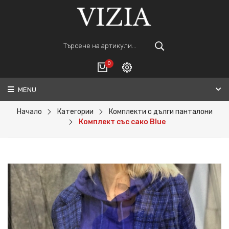
0
MENU
Вход
ВАШАТА КОЛИЧКА Е ПРАЗНА.
Регистрация
Начало
Категории
Комплекти с дълги панталони
Комплект със сако Blue
Общо :
0€
ПОРЪЧАЙ