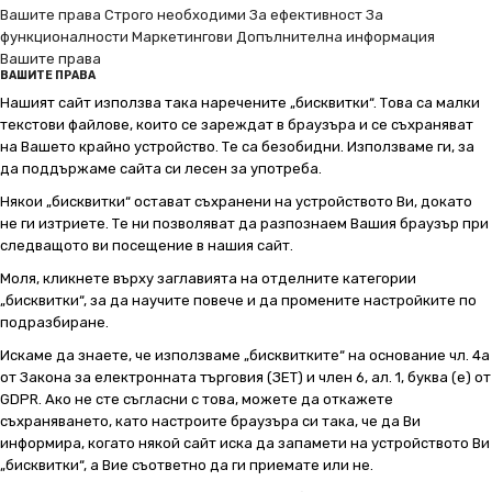
Вашите права
Строго необходими
За ефективност
За
функционалности
Маркетингови
Допълнителна информация
Вашите права
ВАШИТЕ ПРАВА
Нашият сайт използва така наречените „бисквитки“. Това са малки
текстови файлове, които се зареждат в браузъра и се съхраняват
на Вашето крайно устройство. Те са безобидни. Използваме ги, за
да поддържаме сайта си лесен за употреба.
Някои „бисквитки“ остават съхранени на устройството Ви, докато
не ги изтриете. Те ни позволяват да разпознаем Вашия браузър при
следващото ви посещение в нашия сайт.
Моля, кликнете върху заглавията на отделните категории
„бисквитки“, за да научите повече и да промените настройките по
подразбиране.
Искаме да знаете, че използваме „бисквитките“ на основание чл. 4а
от Закона за електронната търговия (ЗЕТ) и член 6, ал. 1, буква (е) от
GDPR. Ако не сте съгласни с това, можете да откажете
съхраняването, като настроите браузъра си така, че да Ви
информира, когато някой сайт иска да запамети на устройството Ви
„бисквитки“, а Вие съответно да ги приемате или не.