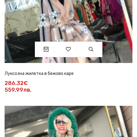
Луксозна жилетка в бежово каре
286.32€
559.99лв.