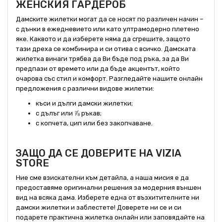
ЖЕНСКИЯ ГАРДЕРОБ
Дамските жилетки могат да се носят по различен начин –
с дънки в ежедневието или като ултрамодерно плетено
яке. Каквото и да изберете няма да сгрешите, защото
тази дреха се комбинира и си отива с всичко. Дамската
жилетка винаги трябва да Ви бъде под ръка, за да Ви
предпази от времето или да бъде акцентът, който
очарова със стил и комфорт. Разгледайте нашите онлайн
предложения с различни видове жилетки:
къси и дълги дамски жилетки;
с дълъг или ⅞ ръкав;
с копчета, цип или без закопчаване.
ЗАЩО ДА СЕ ДОВЕРИТЕ НА VIZIA
STORE
Ние сме взискателни към детайла, а наша мисия е да
предоставяме оригинални решения за модерния външен
вид на всяка дама. Изберете една от възхитителните ни
дамски жилетки и заблестете! Доверете ни се и си
подарете практична жилетка онлайн или заповядайте на