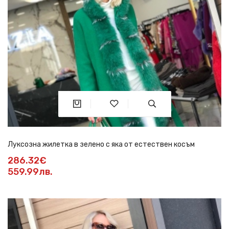
Луксозна жилетка в зелено с яка от естествен косъм
286.32€
559.99лв.