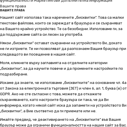
функционалности
Маркетингови
Допълнителна информация
Вашите права
ВАШИТЕ ПРАВА
Нашият сайт използва така наречените „бисквитки“. Това са малки
текстови файлове, които се зареждат в браузъра и се съхраняват
на Вашето крайно устройство. Те са безобидни. Използваме ги, за
да поддържаме сайта си лесен за употреба.
Някои „бисквитки“ остават съхранени на устройството Ви, докато
не ги изтриете. Те ни позволяват да разпознаем Вашия браузър при
следващото ви посещение в нашия сайт.
Моля, кликнете върху заглавията на отделните категории
„бисквитки“, за да научите повече и да промените настройките по
подразбиране.
Искаме да знаете, че използваме „бисквитките“ на основание чл. 4а
от Закона за електронната търговия (ЗЕТ) и член 6, ал. 1, буква (е) от
GDPR. Ако не сте съгласни с това, можете да откажете
съхраняването, като настроите браузъра си така, че да Ви
информира, когато някой сайт иска да запамети на устройството Ви
„бисквитки“, а Вие съответно да ги приемате или не.
Имайте предвид, че деактивирането на „бисквитките“ във Вашия
браузър може да ограничи функционалността на нашия сайт за Вас.