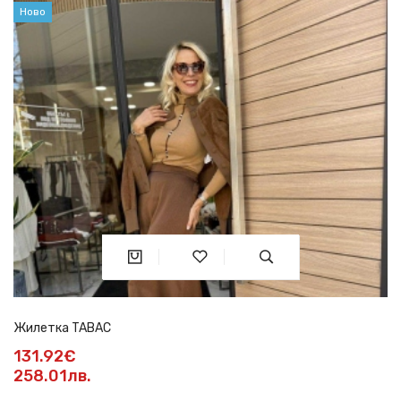
Ново
Жилетка TABAC
131.92€
258.01лв.