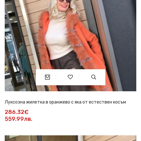
Луксозна жилетка в оранжево с яка от естествен косъм
286.32€
559.99лв.