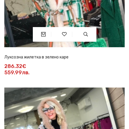
Луксозна жилетка в зелено каре
286.32€
559.99лв.