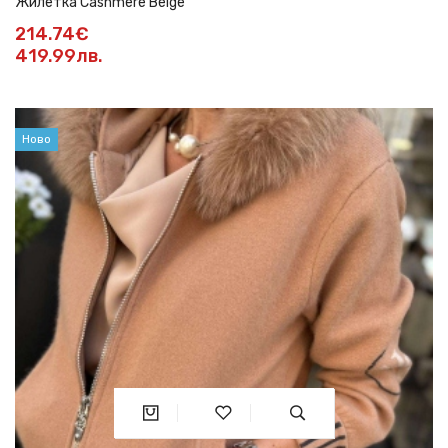
Жилетка Cashmere Beige
214.74€
419.99лв.
Ново