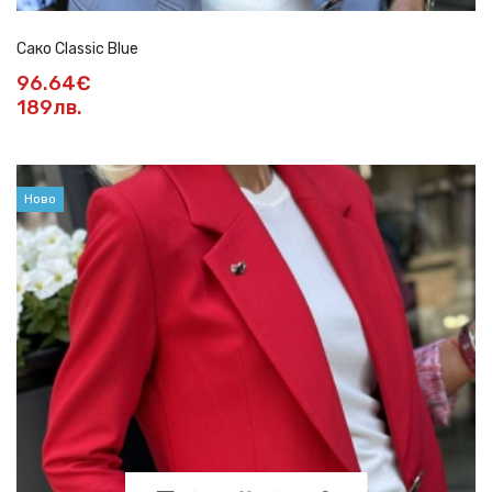
Сако Classic Blue
96.64€
189лв.
Ново