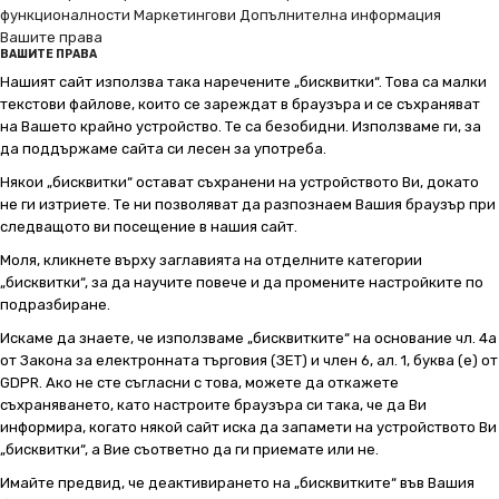
функционалности
Маркетингови
Допълнителна информация
Вашите права
ВАШИТЕ ПРАВА
Нашият сайт използва така наречените „бисквитки“. Това са малки
текстови файлове, които се зареждат в браузъра и се съхраняват
на Вашето крайно устройство. Те са безобидни. Използваме ги, за
да поддържаме сайта си лесен за употреба.
Някои „бисквитки“ остават съхранени на устройството Ви, докато
не ги изтриете. Те ни позволяват да разпознаем Вашия браузър при
следващото ви посещение в нашия сайт.
Моля, кликнете върху заглавията на отделните категории
„бисквитки“, за да научите повече и да промените настройките по
подразбиране.
Искаме да знаете, че използваме „бисквитките“ на основание чл. 4а
от Закона за електронната търговия (ЗЕТ) и член 6, ал. 1, буква (е) от
GDPR. Ако не сте съгласни с това, можете да откажете
съхраняването, като настроите браузъра си така, че да Ви
информира, когато някой сайт иска да запамети на устройството Ви
„бисквитки“, а Вие съответно да ги приемате или не.
Имайте предвид, че деактивирането на „бисквитките“ във Вашия