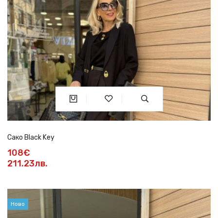
Сако Black Key
108€
211.23лв.
Ново