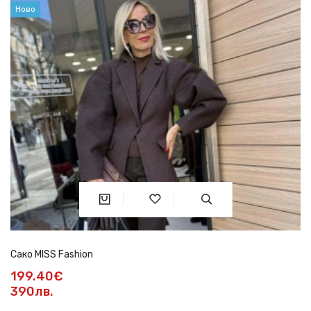
Ново
Сако MISS Fashion
199.40€
390лв.