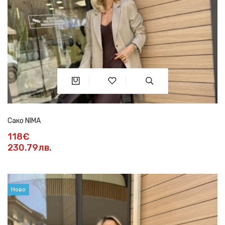
Сако NIMA
118€
230.79лв.
Ново