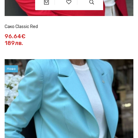
Сако Classic Red
96.64€
189лв.
Ново