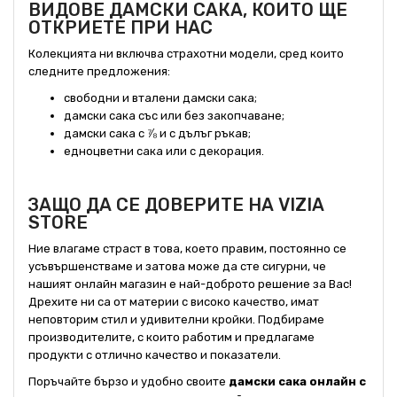
ВИДОВЕ ДАМСКИ САКА, КОИТО ЩЕ
ОТКРИЕТЕ ПРИ НАС
Колекцията ни включва страхотни модели, сред които
следните предложения:
свободни и вталени дамски сака;
дамски сака със или без закопчаване;
дамски сака с ⅞ и с дълъг ръкав;
едноцветни сака или с декорация.
ЗАЩО ДА СЕ ДОВЕРИТЕ НА VIZIA
STORE
Ние влагаме страст в това, което правим, постоянно се
усъвършенстваме и затова може да сте сигурни, че
нашият онлайн магазин е най-доброто решение за Вас!
Дрехите ни са от материи с високо качество, имат
неповторим стил и удивителни кройки. Подбираме
производителите, с които работим и предлагаме
продукти с отлично качество и показатели.
Поръчайте бързо и удобно своите
дамски сака онлайн с