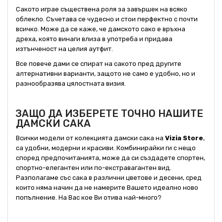
Сакото играе съществена роля за завършек на всяко
облекло. Съчетава се чудесно и стои перфектно с почти
всичко. Може да се каже, че дамското сако е връхна
дреха, която винаги влиза в употреба и придава
изтънченост на целия аутфит.
Все повече дами се спират на сакото пред другите
алтернативни варианти, защото не само е удобно, но и
разнообразява цялостната визия.
ЗАЩО ДА ИЗБЕРЕТЕ ТОЧНО НАШИТЕ
ДАМСКИ САКА
Всички модели от колекцията дамски сака на
Vizia Store
,
са удобни, модерни и красиви. Комбинирайки ги с нещо
според предпочитанията, може да си създадете спортен,
спортно-елегантен или по-екстравагантен вид.
Разполагаме със сака в различни цветове и десени, сред
които няма начин да не намерите Вашето идеално ново
попълнение. На Вас кое Ви отива най-много?