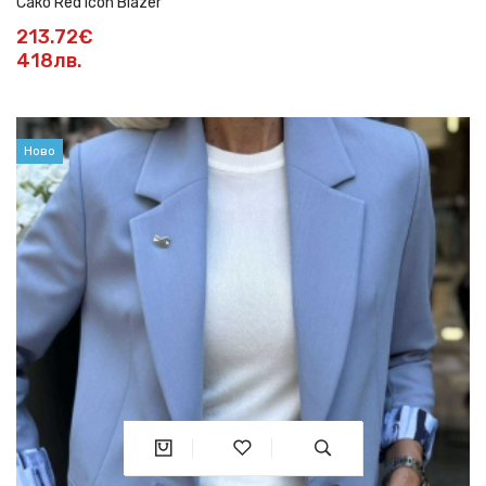
Сако Red Icon Blazer
213.72€
418лв.
Ново