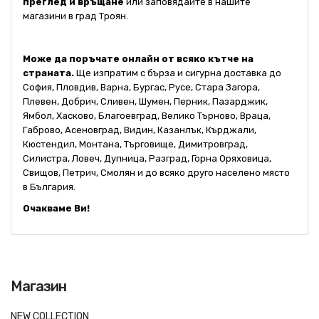
преглед и връщане
или заповядайте в нашите
магазини в град Троян.
Може да поръчате онлайн от всяко кътче на
страната.
Ще изпратим с бърза и сигурна доставка до
София, Пловдив, Варна, Бургас, Русе, Стара Загора,
Плевен, Добрич, Сливен, Шумен, Перник, Пазарджик,
Ямбол, Хасково, Благоевград, Велико Търново, Враца,
Габрово, Асеновград, Видин, Казанлък, Кърджали,
Кюстендил, Монтана, Търговище, Димитровград,
Силистра, Ловеч, Дупница, Разград, Горна Оряховица,
Свищов, Петрич, Смолян и до всяко друго населено място
в България.
Очакваме Ви!
Магазин
NEW COLLECTION