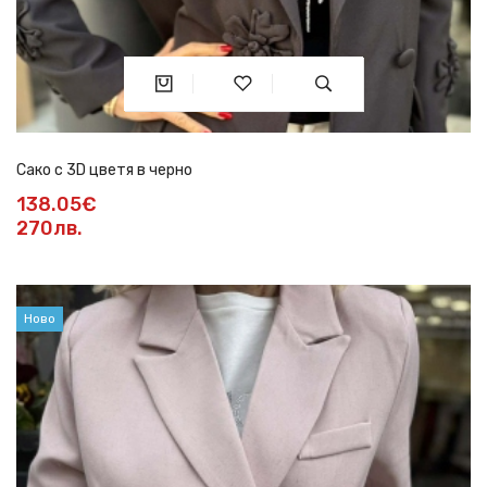
Сако с 3D цветя в черно
138.05€
270лв.
Ново