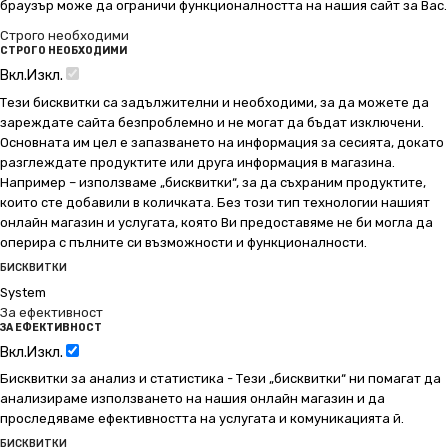
браузър може да ограничи функционалността на нашия сайт за Вас.
Строго необходими
СТРОГО НЕОБХОДИМИ
Вкл.
Изкл.
Тези бисквитки са задължителни и необходими, за да можете да
зареждате сайта безпроблемно и не могат да бъдат изключени.
Основната им цел е запазването на информация за сесията, докато
разглеждате продуктите или друга информация в магазина.
Например – използваме „бисквитки“, за да съхраним продуктите,
които сте добавили в количката. Без този тип технологии нашият
онлайн магазин и услугата, която Ви предоставяме не би могла да
оперира с пълните си възможности и функционалности.
БИСКВИТКИ
System
За ефективност
ЗА ЕФЕКТИВНОСТ
Вкл.
Изкл.
Бисквитки за анализ и статистика - Тези „бисквитки“ ни помагат да
анализираме използването на нашия онлайн магазин и да
проследяваме ефективността на услугата и комуникацията й.
БИСКВИТКИ