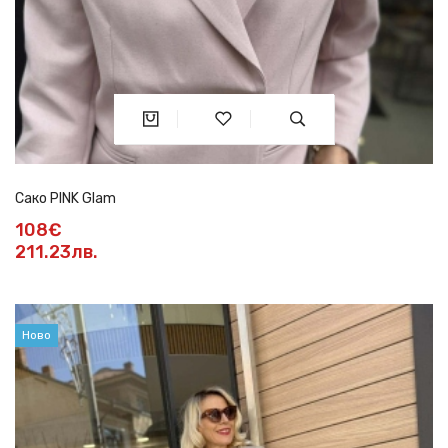
Сако PINK Glam
108€
211.23лв.
Ново