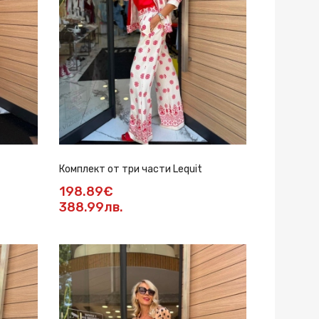
Комплект от три части Lequit
198.89€
388.99лв.