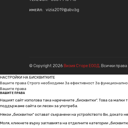
vizia2019@abv.bg
ИМЕЙЛ:
© Copyright 2026
Визия Сторе ЕООД
. Всички права
НАСТРОЙКИ НА БИСКВИТКИТЕ
Вашите права
Строго необходими
За ефективност
За функционално
Вашите права
ВАШИТЕ ПРАВА
Нашият сайт използва така наречените „бисквитки“. Това са малки т
поддържаме сайта си лесен за употреба.
Някои „бисквитки“ остават съхранени на устройството Ви, докато н
Моля, кликнете върху заглавията на отделните категории „бисквитк