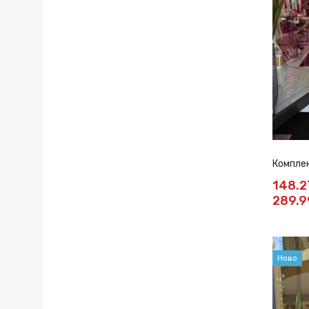
Компле
148.
289.9
Ново