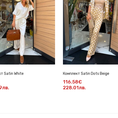
т Satin White
Комплект Satin Dots Beige
116.58€
9лв.
228.01лв.