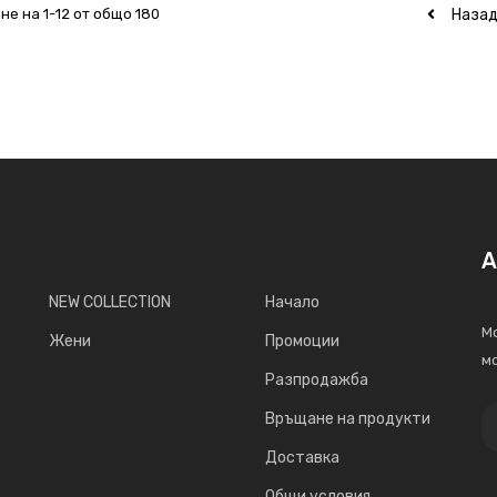
Наза
не на 1-12 от общо 180
А
NEW COLLECTION
Начало
Мо
Жени
Промоции
мо
Разпродажба
Връщане на продукти
Доставка
Общи условия