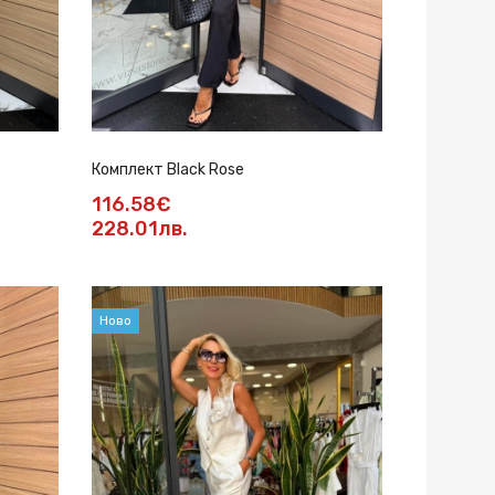
Комплект Black Rose
116.58€
228.01лв.
Ново