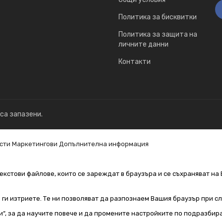
Политика за бисквитки
Политика за защита на
личните данни
Контакти
 са запазени.
сти
Маркетингови
Допълнителна информация
екстови файлове, които се зареждат в браузъра и се съхраняват на 
е ги изтриете. Те ни позволяват да разпознаем Вашия браузър при 
и“, за да научите повече и да промените настройките по подразбир