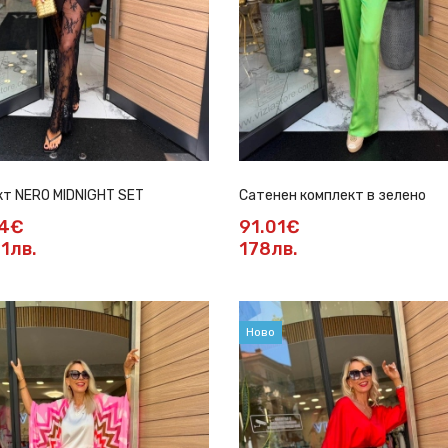
т NERO MIDNIGHT SET
Сатенен комплект в зелено
54€
91.01€
1лв.
178лв.
Ново