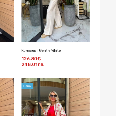
Комплект Gentle White
126.80€
248.01лв.
Ново