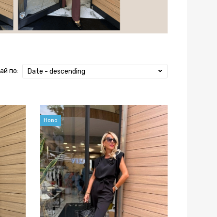
ай по:
Date - descending
Ново