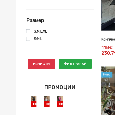
Размер
S;M;L;XL
S;M;L
Комплек
118€
230.7
ИЗЧИСТИ
ФИЛТРИРАЙ
Ново
ПРОМОЦИИ
Промоция
Промоция
Промоция