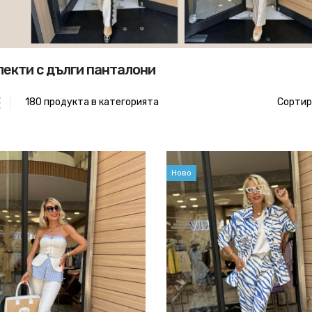
екти с дълги панталони
180 продукта в категорията
Сортир
Ново