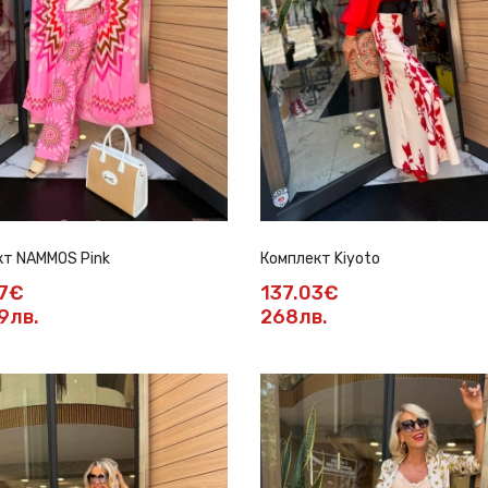
кт NAMМОS Pink
Комплект Kiyoto
27€
137.03€
9лв.
268лв.