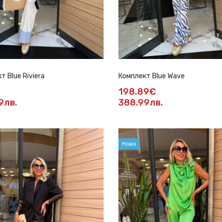
т Blue Riviera
Комплект Blue Wave
198.89€
9лв.
388.99лв.
Ново