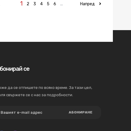
1
д
2
3
4
5
6
...
Напред
бонирай се
же да се отпишете по всяко време. За тази цел,
ля свържете се с нас за подробности.
АБОНИРАНЕ