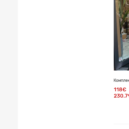
Комплек
118€
230.7