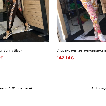
т Bunny Black
Спортно елегантен комплект в
4€
142.14€
Наза
не на 1-12 от общо 42