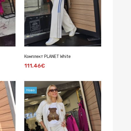
Комплект PLANET White
111.46€
Ново