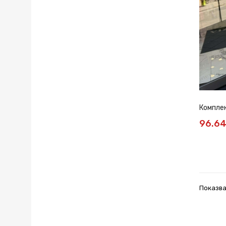
Комплек
96.6
Показва