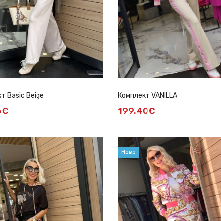
т Basic Beige
Комплект VANILLA
6€
199.40€
Ново