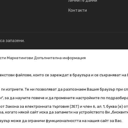
личните данни
Контакти
 са запазени.
сти
Маркетингови
Допълнителна информация
екстови файлове, които се зареждат в браузъра и се съхраняват на 
е ги изтриете. Те ни позволяват да разпознаем Вашия браузър при 
и“, за да научите повече и да промените настройките по подразбир
т Закона за електронната търговия (ЗЕТ) и член 6, ал. 1, буква (е) 
а, когато някой сайт иска да запамети на устройството Ви „бисквитк
аузър може да ограничи функционалността на нашия сайт за Вас.