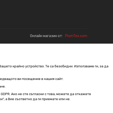
Онлайн магазин от:
PlumTex.com
Вашето крайно устройство. Те са безобидни. Използваме ги, за да
следващото ви посещение в нашия сайт.
ане.
от GDPR. Ако не сте съгласни с това, можете да откажете
и“, а Вие съответно да ги приемате или не.