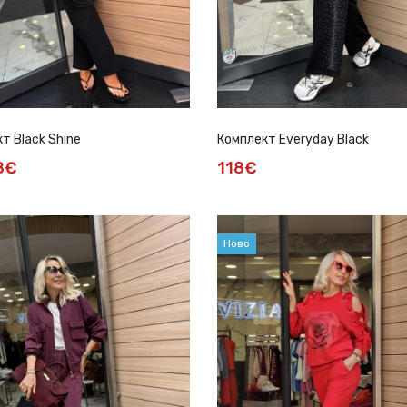
т Black Shine
Комплект Everyday Black
8€
118€
Ново