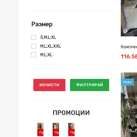
Размер
S;M;L;XL
M;L;XL;XXL
Комплек
M;L;XL
116.5
Ново
ИЗЧИСТИ
ФИЛТРИРАЙ
ПРОМОЦИИ
Промоция
Промоция
Промоция