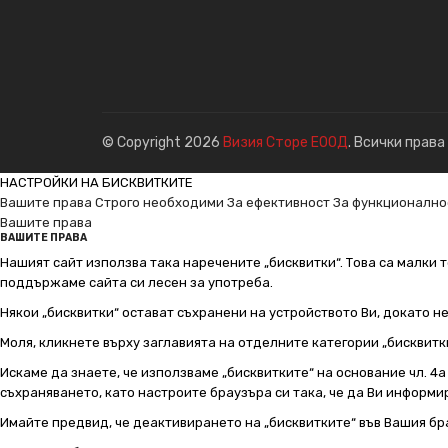
© Copyright 2026
Визия Сторе ЕООД
. Всички права
НАСТРОЙКИ НА БИСКВИТКИТЕ
Вашите права
Строго необходими
За ефективност
За функционално
Вашите права
ВАШИТЕ ПРАВА
Нашият сайт използва така наречените „бисквитки“. Това са малки т
поддържаме сайта си лесен за употреба.
Някои „бисквитки“ остават съхранени на устройството Ви, докато н
Моля, кликнете върху заглавията на отделните категории „бисквитк
Искаме да знаете, че използваме „бисквитките“ на основание чл. 4а о
съхраняването, като настроите браузъра си така, че да Ви информир
Имайте предвид, че деактивирането на „бисквитките“ във Вашия бр