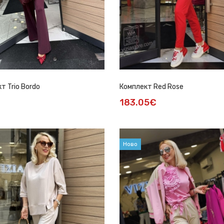
т Trio Bordo
Комплект Red Rose
183.05€
Ново