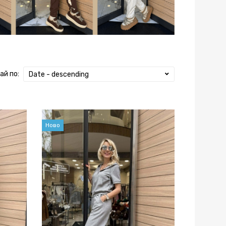
ай по:
Date - descending
Ново