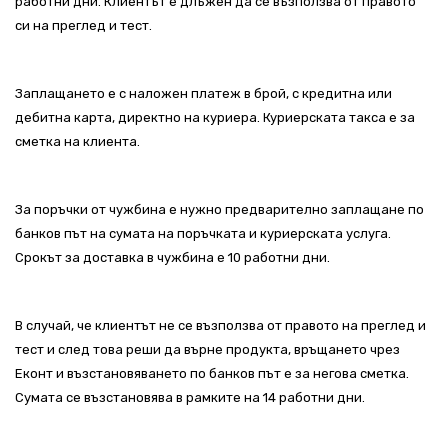
работни дни. Клиентът е длъжен да се възползва от правото
си на преглед и тест.
Заплащането е с наложен платеж в брой, с кредитна или
дебитна карта, директно на куриера. Куриерската такса е за
сметка на клиента.
За поръчки от чужбина е нужно предварително заплащане по
банков път на сумата на поръчката и куриерската услуга.
Срокът за доставка в чужбина е 10 работни дни.
В случай, че клиентът не се възползва от правото на преглед и
тест и след това реши да върне продукта, връщането чрез
Еконт и възстановяването по банков път е за негова сметка.
Сумата се възстановява в рамките на 14 работни дни.