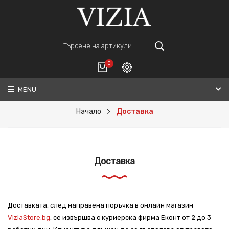
0
MENU
Вход
ВАШАТА КОЛИЧКА Е ПРАЗНА.
Регистрация
Начало
Доставка
Общо :
0€
Доставка
ПОРЪЧАЙ
Доставката, след направена поръчка в онлайн магазин
ViziaStore.bg
, се извършва с куриерска фирма Еконт от 2 до 3