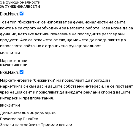
За функционалности
ЗА ФУНКЦИОНАЛНОСТИ
Вкл.
Изкл.
Този тип "бисквитки" се използват за функционалности на сайта,
които не са строго необходими за неговата работа. Това може да са
функции, като live чат или показване на последните разгледани
продукти. Ако се откажете от тях, ще можете да продължите да
използвате сайта, но с ограничена функционалност.
БИСКВИТКИ
Маркетингови
МАРКЕТИНГОВИ
Вкл.
Изкл.
Маркетинговите "бисквитки" ни позволяват да пригодим
маркетинга си към Вас и Вашите собствени интереси. Те се поставят
чрез нашия сайт и позволяват да виждате реклами според вашите
интереси и предпочитания.
БИСКВИТКИ
Допълнителна информация>
Powered by
PlumTex
Запази настройките
Приемам всички