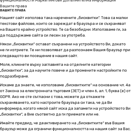
функционалности
Маркетингови
Допълнителна информация
Вашите права
ВАШИТЕ ПРАВА
Нашият сайт използва така наречените „бисквитки“. Това са малки
текстови файлове, които се зареждат в браузъра и се съхраняват
на Вашето крайно устройство. Те са безобидни. Използваме ги, за
да поддържаме сайта си лесен за употреба.
Някои „бисквитки“ остават съхранени на устройството Ви, докато
не ги изтриете. Те ни позволяват да разпознаем Вашия браузър при
следващото ви посещение в нашия сайт.
Моля, кликнете върху заглавията на отделните категории
„бисквитки“, за да научите повече и да промените настройките по
подразбиране.
Искаме да знаете, че използваме „бисквитките“ на основание чл. 4а
от Закона за електронната търговия (ЗЕТ) и член 6, ал. 1, буква (е) от
GDPR. Ако не сте съгласни с това, можете да откажете
съхраняването, като настроите браузъра си така, че да Ви
информира, когато някой сайт иска да запамети на устройството Ви
„бисквитки“, а Вие съответно да ги приемате или не.
Имайте предвид, че деактивирането на „бисквитките“ във Вашия
браузър може да ограничи функционалността на нашия сайт за Вас.