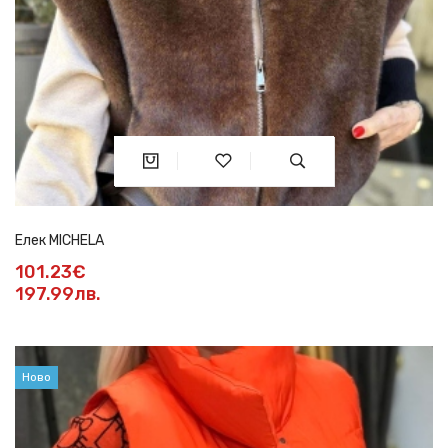
Елек MICHELA
101.23€
197.99лв.
Ново