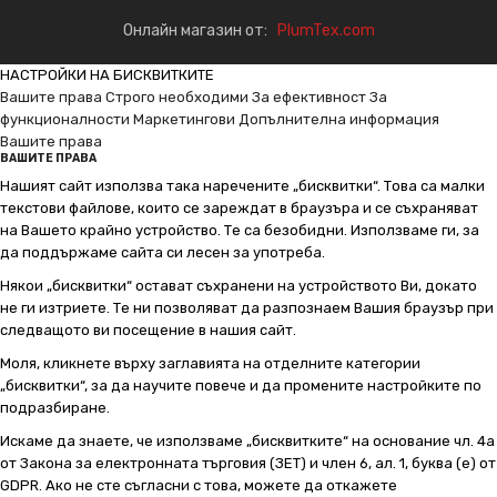
Онлайн магазин от:
PlumTex.com
НАСТРОЙКИ НА БИСКВИТКИТЕ
Вашите права
Строго необходими
За ефективност
За
функционалности
Маркетингови
Допълнителна информация
Вашите права
ВАШИТЕ ПРАВА
Нашият сайт използва така наречените „бисквитки“. Това са малки
текстови файлове, които се зареждат в браузъра и се съхраняват
на Вашето крайно устройство. Те са безобидни. Използваме ги, за
да поддържаме сайта си лесен за употреба.
Някои „бисквитки“ остават съхранени на устройството Ви, докато
не ги изтриете. Те ни позволяват да разпознаем Вашия браузър при
следващото ви посещение в нашия сайт.
Моля, кликнете върху заглавията на отделните категории
„бисквитки“, за да научите повече и да промените настройките по
подразбиране.
Искаме да знаете, че използваме „бисквитките“ на основание чл. 4а
от Закона за електронната търговия (ЗЕТ) и член 6, ал. 1, буква (е) от
GDPR. Ако не сте съгласни с това, можете да откажете