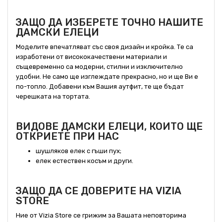
ЗАЩО ДА ИЗБЕРЕТЕ ТОЧНО НАШИТЕ
ДАМСКИ ЕЛЕЦИ
Моделите впечатляват със своя дизайн и кройка. Те са
изработени от висококачествени материали и
същевременно са модерни, стилни и изключително
удобни. Не само ще изглеждате прекрасно, но и ще Ви е
по-топло. Добавени към Вашия аутфит, те ще бъдат
черешката на тортата.
ВИДОВЕ ДАМСКИ ЕЛЕЦИ, КОИТО ЩЕ
ОТКРИЕТЕ ПРИ НАС
шушляков елек с гъши пух;
елек естествен косъм и други.
ЗАЩО ДА СЕ ДОВЕРИТЕ НА VIZIA
STORE
Ние от Vizia Store се грижим за Вашата неповторима