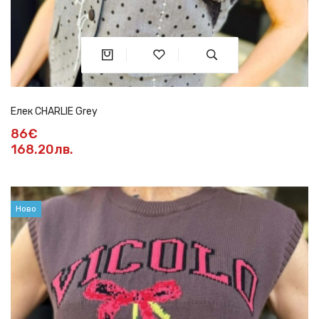
Елек CHARLIE Grey
86€
168.20лв.
Ново