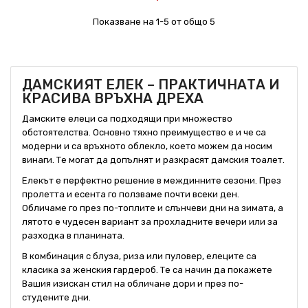
Показване на 1-5 от общо 5
ДАМСКИЯТ ЕЛЕК – ПРАКТИЧНАТА И
КРАСИВА ВРЪХНА ДРЕХА
Дамските елеци са подходящи при множество
обстоятелства. Основно тяхно преимущество е и че са
модерни и са връхното облекло, което можем да носим
винаги. Те могат да допълнят и разкрасят дамския тоалет.
Елекът е перфектно решение в междинните сезони. През
пролетта и есента го ползваме почти всеки ден.
Обличаме го през по-топлите и слънчеви дни на зимата, а
лятото е чудесен вариант за прохладните вечери или за
разходка в планината.
В комбинация с блуза, риза или пуловер, елеците са
класика за женския гардероб. Те са начин да покажете
Вашия изискан стил на обличане дори и през по-
студените дни.