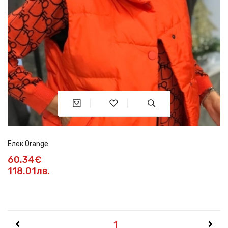
Елек Orange
60.34€
118.01лв.
1