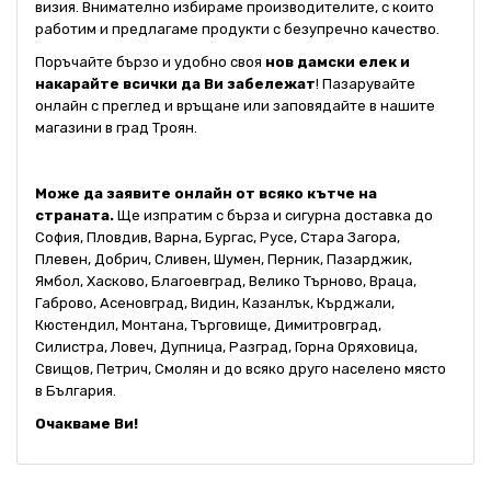
визия. Внимателно избираме производителите, с които
работим и предлагаме продукти с безупречно качество.
Поръчайте бързо и удобно своя
нов дамски елек и
накарайте всички да Ви забележат
! Пазарувайте
онлайн с преглед и връщане или заповядайте в нашите
магазини в град Троян.
Може да заявите онлайн от всяко кътче на
страната.
Ще изпратим с бърза и сигурна доставка до
София, Пловдив, Варна, Бургас, Русе, Стара Загора,
Плевен, Добрич, Сливен, Шумен, Перник, Пазарджик,
Ямбол, Хасково, Благоевград, Велико Търново, Враца,
Габрово, Асеновград, Видин, Казанлък, Кърджали,
Кюстендил, Монтана, Търговище, Димитровград,
Силистра, Ловеч, Дупница, Разград, Горна Оряховица,
Свищов, Петрич, Смолян и до всяко друго населено място
в България.
Очакваме Ви!