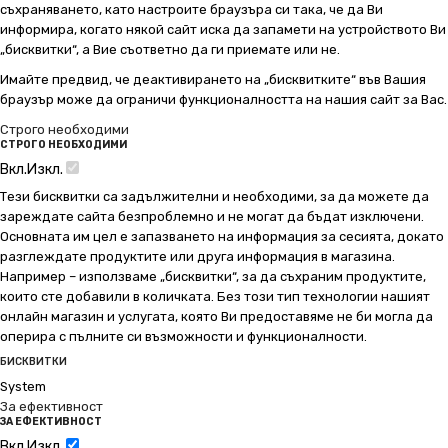
съхраняването, като настроите браузъра си така, че да Ви
информира, когато някой сайт иска да запамети на устройството Ви
„бисквитки“, а Вие съответно да ги приемате или не.
Имайте предвид, че деактивирането на „бисквитките“ във Вашия
браузър може да ограничи функционалността на нашия сайт за Вас.
Строго необходими
СТРОГО НЕОБХОДИМИ
Вкл.
Изкл.
Тези бисквитки са задължителни и необходими, за да можете да
зареждате сайта безпроблемно и не могат да бъдат изключени.
Основната им цел е запазването на информация за сесията, докато
разглеждате продуктите или друга информация в магазина.
Например – използваме „бисквитки“, за да съхраним продуктите,
които сте добавили в количката. Без този тип технологии нашият
онлайн магазин и услугата, която Ви предоставяме не би могла да
оперира с пълните си възможности и функционалности.
БИСКВИТКИ
System
За ефективност
ЗА ЕФЕКТИВНОСТ
Вкл.
Изкл.