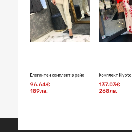
Елегантен комплект в райе
Комплект Kiyoto
96.64€
137.03€
189лв.
268лв.