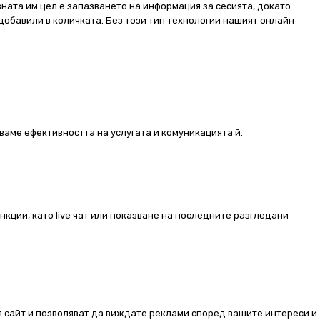
ната им цел е запазването на информация за сесията, докато
добавили в количката. Без този тип технологии нашият онлайн
ваме ефективността на услугата и комуникацията й.
ункции, като live чат или показване на последните разгледани
ия сайт и позволяват да виждате реклами според вашите интереси и