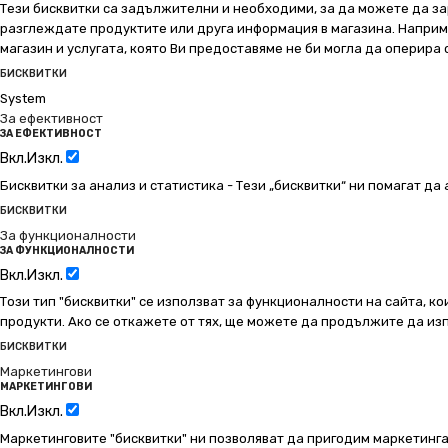
Тези бисквитки са задължителни и необходими, за да можете да за
разглеждате продуктите или друга информация в магазина. Например
магазин и услугата, която Ви предоставяме не би могла да оперира
БИСКВИТКИ
System
За ефективност
ЗА ЕФЕКТИВНОСТ
Вкл.
Изкл.
Бисквитки за анализ и статистика - Тези „бисквитки“ ни помагат д
БИСКВИТКИ
За функционалности
ЗА ФУНКЦИОНАЛНОСТИ
Вкл.
Изкл.
Този тип "бисквитки" се използват за функционалности на сайта, ко
продукти. Ако се откажете от тях, ще можете да продължите да изп
БИСКВИТКИ
Маркетингови
МАРКЕТИНГОВИ
Вкл.
Изкл.
Маркетинговите "бисквитки" ни позволяват да пригодим маркетинга