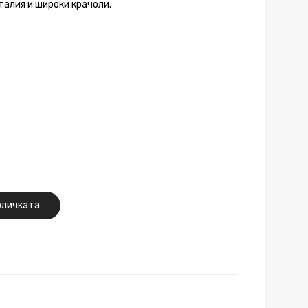
талия и широки крачоли.
оличката