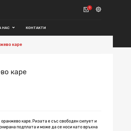
0
Вход
А НАС
КОНТАКТИ
ВАШАТА КОЛИЧКА Е ПРАЗНА.
Регистрация
жево каре
Общо :
0€
ПОРЪЧАЙ
во каре
 оранжево каре. Ризата е със свободен силует и
онирана подплата и може да се носи като връхна