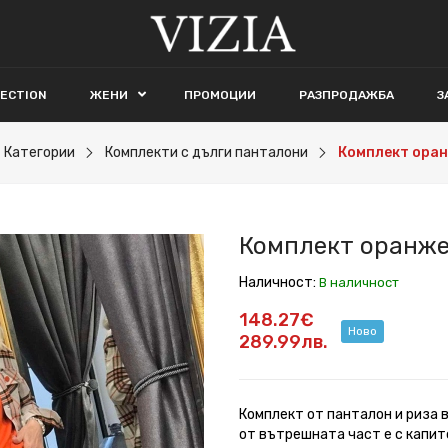
LECTION
ЖЕНИ
ПРОМОЦИИ
РАЗПРОДАЖБА
З
Категории
Комплекти с дълги панталони
Комплект оран
Комплект оранже
Наличност:
В наличност
148.27€
Ново
289.99лв.
Комплект от панталон и риза в
от вътрешната част е с капит