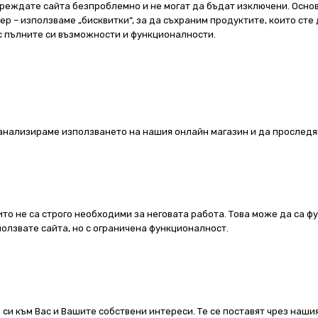
реждате сайта безпроблемно и не могат да бъдат изключени. Основ
 – използваме „бисквитки“, за да съхраним продуктите, които сте 
 с пълните си възможности и функционалности.
а анализираме използването на нашия онлайн магазин и да проследя
ито не са строго необходими за неговата работа. Това може да са ф
олзвате сайта, но с ограничена функционалност.
 си към Вас и Вашите собствени интереси. Те се поставят чрез наш