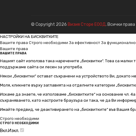
© Copyright 2026
Визия Сторе ЕООД
. Всички права
НАСТРОЙКИ НА БИСКВИТКИТЕ
Вашите права
Строго необходими
За ефективност
За функционално
Вашите права
ВАШИТЕ ПРАВА
Нашият сайт използва така наречените „бисквитки“. Това са малки т
поддържаме сайта си лесен за употреба.
Някои „бисквитки“ остават съхранени на устройството Ви, докато н
Моля, кликнете върху заглавията на отделните категории „бисквитк
Искаме да знаете, че използваме „бисквитките“ на основание чл. 4а о
съхраняването, като настроите браузъра си така, че да Ви информир
Имайте предвид, че деактивирането на „бисквитките“ във Вашия бр
Строго необходими
СТРОГО НЕОБХОДИМИ
Вкл.
Изкл.