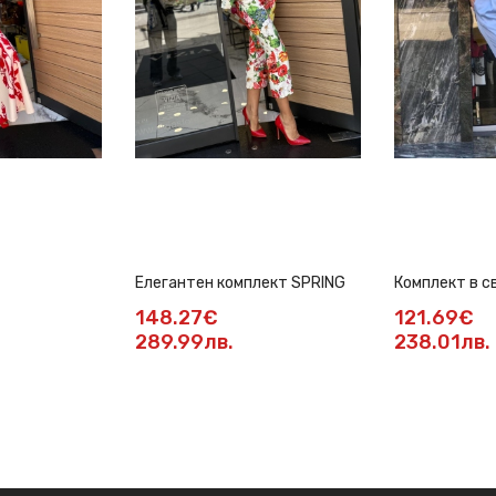
Елегантен комплект SPRING
Комплект в с
148.27€
121.69€
289.99лв.
238.01лв.