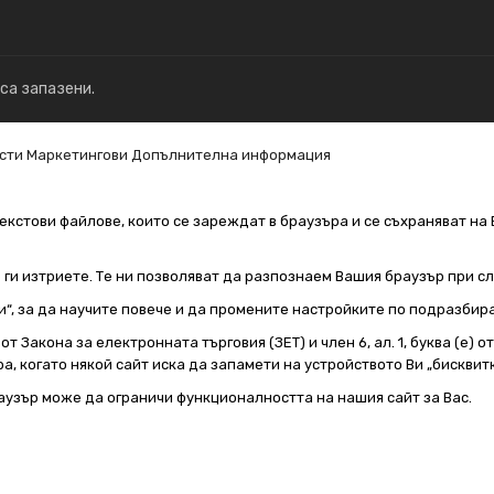
 са запазени.
сти
Маркетингови
Допълнителна информация
екстови файлове, които се зареждат в браузъра и се съхраняват на 
е ги изтриете. Те ни позволяват да разпознаем Вашия браузър при 
и“, за да научите повече и да промените настройките по подразбир
т Закона за електронната търговия (ЗЕТ) и член 6, ал. 1, буква (е) 
а, когато някой сайт иска да запамети на устройството Ви „бисквитк
аузър може да ограничи функционалността на нашия сайт за Вас.