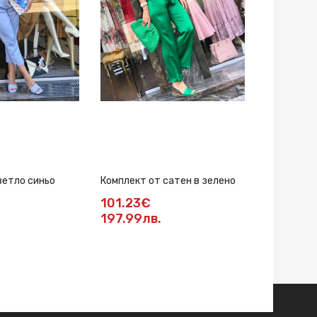
ветло синьо
Комплект от сатен в зелено
Комплект 
101.23€
8
111.46€
197.99лв.
217.99лв.