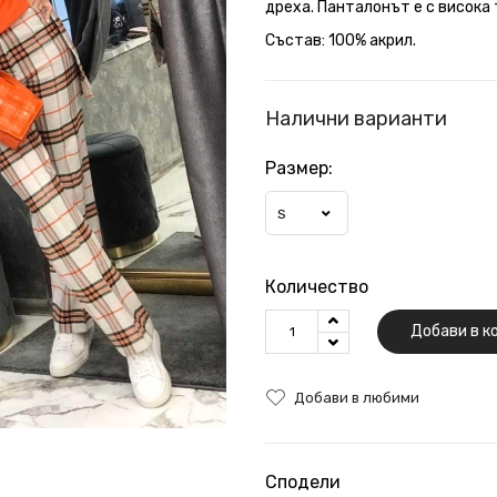
дреха. Панталонът е с висока 
Състав: 100% акрил.
Налични варианти
Размер:
S
Количество
Добави в к
Добави в любими
Сподели