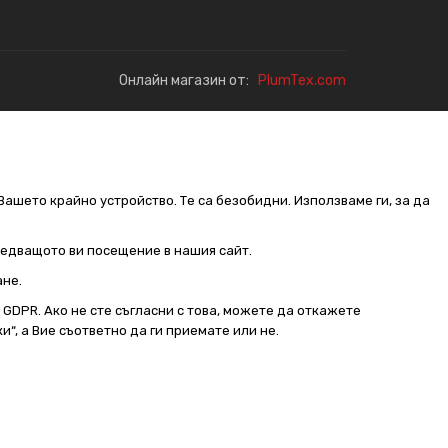
Онлайн магазин от:
PlumTex.com
Вашето крайно устройство. Те са безобидни. Използваме ги, за да
следващото ви посещение в нашия сайт.
ане.
от GDPR. Ако не сте съгласни с това, можете да откажете
и“, а Вие съответно да ги приемате или не.