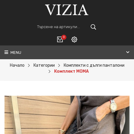
0
MENU
Вход
ВАШАТА КОЛИЧКА Е ПРАЗНА.
Регистрация
Начало
Категории
Комплекти с дълги панталони
Комплект MOMA
Общо :
0€
ПОРЪЧАЙ