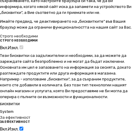
съхраняването, като настроите браузъра си така, че да Ви
информира, когато някой сайт иска да запамети на устройството Ви
„бисквитки“, а Вие съответно да ги приемате или не.
Имайте предвид, че деактивирането на „бисквитките“ във Вашия
браузър може да ограничи функционалността на нашия сайт за Вас.
Строго необходими
СТРОГО НЕОБХОДИМИ
Вкл.
Изкл.
Тези бисквитки са задължителни и необходими, за да можете да
зареждате сайта безпроблемно и не могат да бъдат изключени.
Основната им цел е запазването на информация за сесията, докато
разглеждате продуктите или друга информация в магазина.
Например – използваме „бисквитки“, за да съхраним продуктите,
които сте добавили в количката. Без този тип технологии нашият
онлайн магазин и услугата, която Ви предоставяме не би могла да
оперира с пълните си възможности и функционалности.
БИСКВИТКИ
System
За ефективност
ЗА ЕФЕКТИВНОСТ
Вкл.
Изкл.