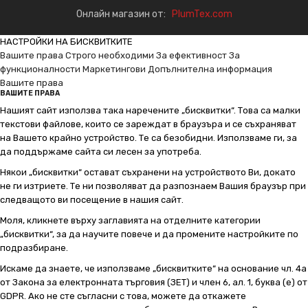
Онлайн магазин от:
PlumTex.com
НАСТРОЙКИ НА БИСКВИТКИТЕ
Вашите права
Строго необходими
За ефективност
За
функционалности
Маркетингови
Допълнителна информация
Вашите права
ВАШИТЕ ПРАВА
Нашият сайт използва така наречените „бисквитки“. Това са малки
текстови файлове, които се зареждат в браузъра и се съхраняват
на Вашето крайно устройство. Те са безобидни. Използваме ги, за
да поддържаме сайта си лесен за употреба.
Някои „бисквитки“ остават съхранени на устройството Ви, докато
не ги изтриете. Те ни позволяват да разпознаем Вашия браузър при
следващото ви посещение в нашия сайт.
Моля, кликнете върху заглавията на отделните категории
„бисквитки“, за да научите повече и да промените настройките по
подразбиране.
Искаме да знаете, че използваме „бисквитките“ на основание чл. 4а
от Закона за електронната търговия (ЗЕТ) и член 6, ал. 1, буква (е) от
GDPR. Ако не сте съгласни с това, можете да откажете