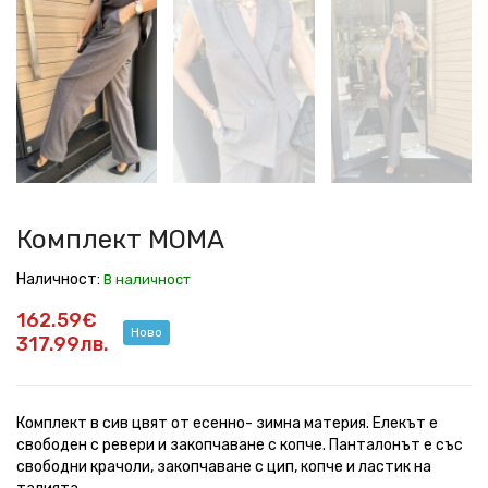
MOMA
MOMA
MOMA
MOMA
MOMA
MOMA
MOMA
Комплект MOMA
Наличност:
В наличност
162.59€
Ново
317.99лв.
Комплект в сив цвят от есенно- зимна материя. Елекът е
свободен с ревери и закопчаване с копче. Панталонът е със
свободни крачоли, закопчаване с цип, копче и ластик на