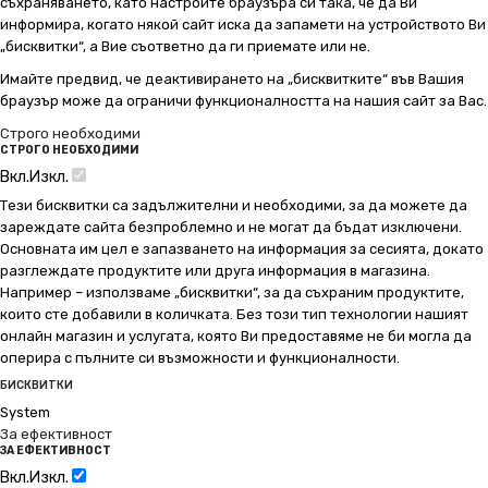
съхраняването, като настроите браузъра си така, че да Ви
информира, когато някой сайт иска да запамети на устройството Ви
„бисквитки“, а Вие съответно да ги приемате или не.
Имайте предвид, че деактивирането на „бисквитките“ във Вашия
браузър може да ограничи функционалността на нашия сайт за Вас.
Строго необходими
СТРОГО НЕОБХОДИМИ
Вкл.
Изкл.
Тези бисквитки са задължителни и необходими, за да можете да
зареждате сайта безпроблемно и не могат да бъдат изключени.
Основната им цел е запазването на информация за сесията, докато
разглеждате продуктите или друга информация в магазина.
Например – използваме „бисквитки“, за да съхраним продуктите,
които сте добавили в количката. Без този тип технологии нашият
онлайн магазин и услугата, която Ви предоставяме не би могла да
оперира с пълните си възможности и функционалности.
БИСКВИТКИ
System
За ефективност
ЗА ЕФЕКТИВНОСТ
Вкл.
Изкл.