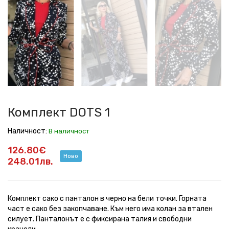
DOTS
DOTS
DOTS
DOTS
DOTS
DOTS
DOTS
DOTS
DOTS
1
1
1
1
1
1
1
1
1
Комплект DOTS 1
Наличност:
В наличност
126.80€
Ново
248.01лв.
Комплект сако с панталон в черно на бели точки. Горната
част е сако без закопчаване. Към него има колан за втален
силует. Панталонът е с фиксирана талия и свободни