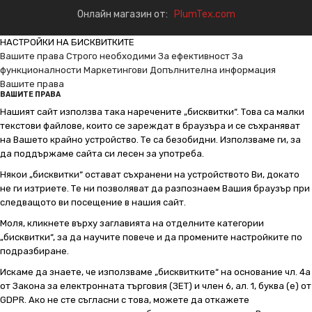
Онлайн магазин от:
PlumTex.com
НАСТРОЙКИ НА БИСКВИТКИТЕ
Вашите права
Строго необходими
За ефективност
За
функционалности
Маркетингови
Допълнителна информация
Вашите права
ВАШИТЕ ПРАВА
Нашият сайт използва така наречените „бисквитки“. Това са малки
текстови файлове, които се зареждат в браузъра и се съхраняват
на Вашето крайно устройство. Те са безобидни. Използваме ги, за
да поддържаме сайта си лесен за употреба.
Някои „бисквитки“ остават съхранени на устройството Ви, докато
не ги изтриете. Те ни позволяват да разпознаем Вашия браузър при
следващото ви посещение в нашия сайт.
Моля, кликнете върху заглавията на отделните категории
„бисквитки“, за да научите повече и да промените настройките по
подразбиране.
Искаме да знаете, че използваме „бисквитките“ на основание чл. 4а
от Закона за електронната търговия (ЗЕТ) и член 6, ал. 1, буква (е) от
GDPR. Ако не сте съгласни с това, можете да откажете