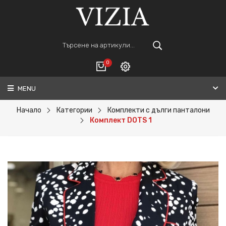
0
MENU
Вход
ВАШАТА КОЛИЧКА Е ПРАЗНА.
Регистрация
Начало
Категории
Комплекти с дълги панталони
Комплект DOTS 1
Общо :
0€
ПОРЪЧАЙ