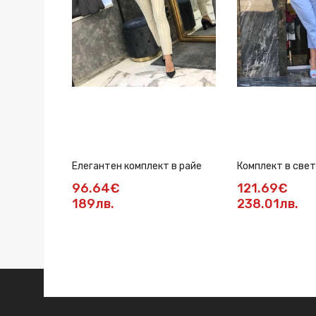
Елегантен комплект в райе
Комплект в свет
96.64€
121.69€
189лв.
238.01лв.