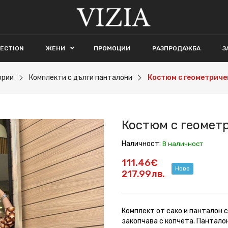
LECTION
ЖЕНИ
ПРОМОЦИИ
РАЗПРОДАЖБА
З
ории
Комплекти с дълги панталони
Костюм с геометриче
Костюм с геометр
Наличност:
В наличност
111.46€
Ново
217.99лв.
Комплект от сако и панталон с
закопчава с копчета. Пантало