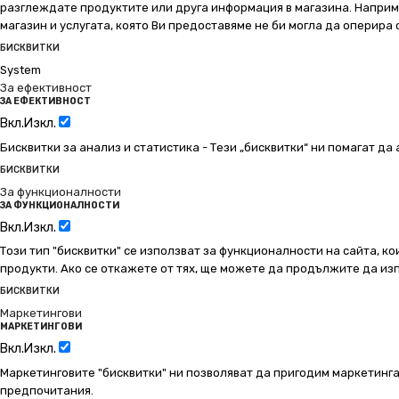
разглеждате продуктите или друга информация в магазина. Например
магазин и услугата, която Ви предоставяме не би могла да оперира
БИСКВИТКИ
System
За ефективност
ЗА ЕФЕКТИВНОСТ
Вкл.
Изкл.
Бисквитки за анализ и статистика - Тези „бисквитки“ ни помагат д
БИСКВИТКИ
За функционалности
ЗА ФУНКЦИОНАЛНОСТИ
Вкл.
Изкл.
Този тип "бисквитки" се използват за функционалности на сайта, ко
продукти. Ако се откажете от тях, ще можете да продължите да изп
БИСКВИТКИ
Маркетингови
МАРКЕТИНГОВИ
Вкл.
Изкл.
Маркетинговите "бисквитки" ни позволяват да пригодим маркетинга
предпочитания.