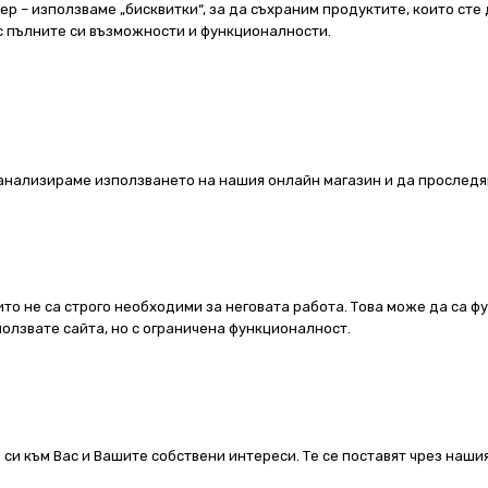
 – използваме „бисквитки“, за да съхраним продуктите, които сте 
 с пълните си възможности и функционалности.
а анализираме използването на нашия онлайн магазин и да проследя
ито не са строго необходими за неговата работа. Това може да са ф
олзвате сайта, но с ограничена функционалност.
 си към Вас и Вашите собствени интереси. Те се поставят чрез наш