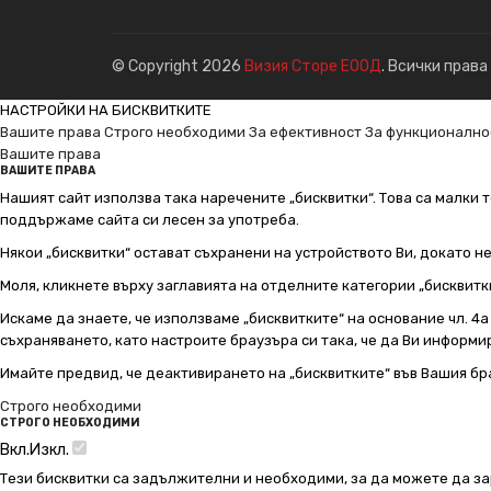
© Copyright 2026
Визия Сторе ЕООД
. Всички права
НАСТРОЙКИ НА БИСКВИТКИТЕ
Вашите права
Строго необходими
За ефективност
За функционално
Вашите права
ВАШИТЕ ПРАВА
Нашият сайт използва така наречените „бисквитки“. Това са малки т
поддържаме сайта си лесен за употреба.
Някои „бисквитки“ остават съхранени на устройството Ви, докато н
Моля, кликнете върху заглавията на отделните категории „бисквитк
Искаме да знаете, че използваме „бисквитките“ на основание чл. 4а о
съхраняването, като настроите браузъра си така, че да Ви информир
Имайте предвид, че деактивирането на „бисквитките“ във Вашия бр
Строго необходими
СТРОГО НЕОБХОДИМИ
Вкл.
Изкл.
Тези бисквитки са задължителни и необходими, за да можете да за