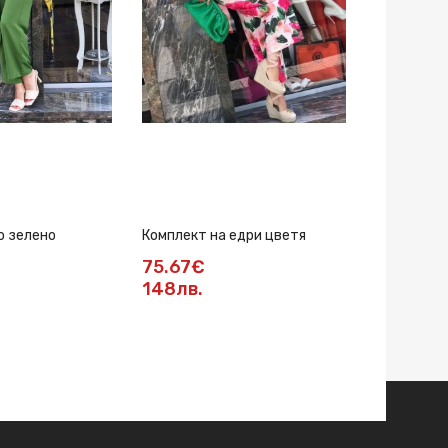
о зелено
Комплект на едри цветя
Комплект с
75.67€
116.58€
148лв.
228.01л