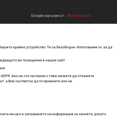
Онлайн магазин от:
PlumTex.com
Вашето крайно устройство. Те са безобидни. Използваме ги, за да
следващото ви посещение в нашия сайт.
ане.
от GDPR. Ако не сте съгласни с това, можете да откажете
и“, а Вие съответно да ги приемате или не.
ната им цел е запазването на информация за сесията, докато