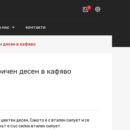
0
Вход
А НАС
КОНТАКТИ
ВАШАТА КОЛИЧКА Е ПРАЗНА.
Регистрация
н десен в кафяво
Общо :
0€
ПОРЪЧАЙ
ичен десен в кафяво
 цветен десен. Сакото е с втален силует и се
нът е със силно втален силует.