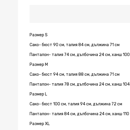
десен
десен
десен
десен
десен
десен
десен
в
в
в
в
в
в
в
кафяво
кафяво
кафяво
кафяво
кафяво
кафяво
кафяво
Размер S
Сако- бюст 90 см, талия 84 см, дължина 71 см
Панталон- талия 74 см, дълбочина 24 см, ханш 100
Размер М
Сако- бюст 94 см, талия 88 см, дължина 71 см
Панталон- талия 78 см, дълбочина 24 см, ханш 104
Размер L
Сако- бюст 100 см, талия 94 см, дължина 72 см
Панталон- талия 84 см, дълбочина 24 см, ханш 110
Размер XL