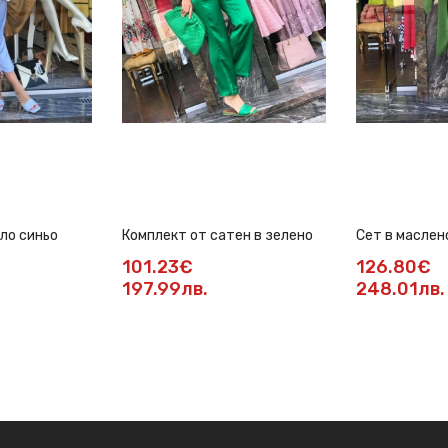
ло синьо
Комплект от сатен в зелено
Сет в маслен
101.23€
126.80€
197.99лв.
248.01лв.