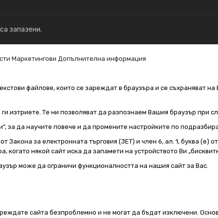
 са запазени.
сти
Маркетингови
Допълнителна информация
екстови файлове, които се зареждат в браузъра и се съхраняват на 
е ги изтриете. Те ни позволяват да разпознаем Вашия браузър при 
и“, за да научите повече и да промените настройките по подразбир
т Закона за електронната търговия (ЗЕТ) и член 6, ал. 1, буква (е) 
а, когато някой сайт иска да запамети на устройството Ви „бисквитк
аузър може да ограничи функционалността на нашия сайт за Вас.
реждате сайта безпроблемно и не могат да бъдат изключени. Основ