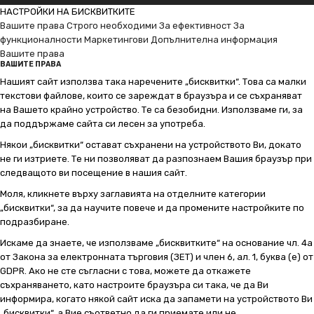
НАСТРОЙКИ НА БИСКВИТКИТЕ
Вашите права
Строго необходими
За ефективност
За
функционалности
Маркетингови
Допълнителна информация
Вашите права
ВАШИТЕ ПРАВА
Нашият сайт използва така наречените „бисквитки“. Това са малки
текстови файлове, които се зареждат в браузъра и се съхраняват
на Вашето крайно устройство. Те са безобидни. Използваме ги, за
да поддържаме сайта си лесен за употреба.
Някои „бисквитки“ остават съхранени на устройството Ви, докато
не ги изтриете. Те ни позволяват да разпознаем Вашия браузър при
следващото ви посещение в нашия сайт.
Моля, кликнете върху заглавията на отделните категории
„бисквитки“, за да научите повече и да промените настройките по
подразбиране.
Искаме да знаете, че използваме „бисквитките“ на основание чл. 4а
от Закона за електронната търговия (ЗЕТ) и член 6, ал. 1, буква (е) от
GDPR. Ако не сте съгласни с това, можете да откажете
съхраняването, като настроите браузъра си така, че да Ви
информира, когато някой сайт иска да запамети на устройството Ви
„бисквитки“, а Вие съответно да ги приемате или не.