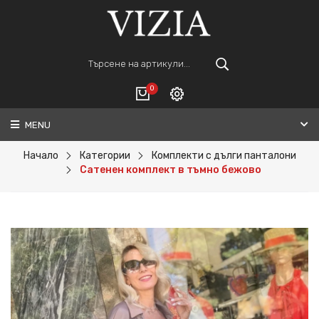
0
MENU
Вход
ВАШАТА КОЛИЧКА Е ПРАЗНА.
Регистрация
Начало
Категории
Комплекти с дълги панталони
Сатенен комплект в тъмно бежово
Общо :
0€
ПОРЪЧАЙ