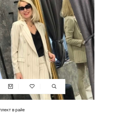
Ново
Комплект Kiyoto
137.03€
268лв.