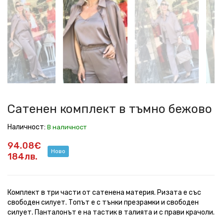
комплект
комплект
комплект
комплект
комплект
комплект
комплект
комплект
в
в
в
в
в
в
в
в
тъмно
тъмно
тъмно
тъмно
тъмно
тъмно
тъмно
тъмно
бежово
бежово
бежово
бежово
бежово
бежово
бежово
бежово
Сатенен комплект в тъмно бежово
Наличност:
В наличност
94.08€
Ново
184лв.
Комплект в три части от сатенена материя. Ризата е със
свободен силует. Топът е с тънки презрамки и свободен
силует. Панталонът е на тастик в талията и с прави крачоли.