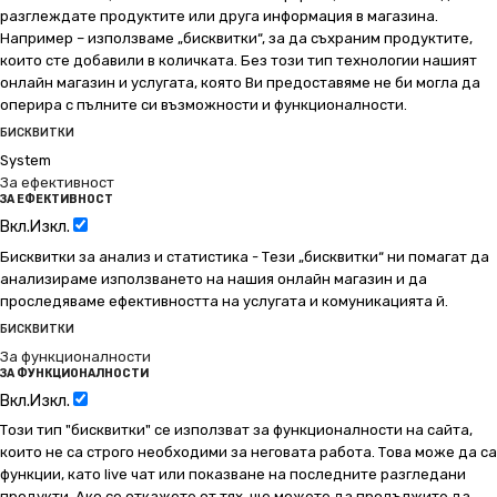
разглеждате продуктите или друга информация в магазина.
Например – използваме „бисквитки“, за да съхраним продуктите,
които сте добавили в количката. Без този тип технологии нашият
онлайн магазин и услугата, която Ви предоставяме не би могла да
оперира с пълните си възможности и функционалности.
БИСКВИТКИ
System
За ефективност
ЗА ЕФЕКТИВНОСТ
Вкл.
Изкл.
Бисквитки за анализ и статистика - Тези „бисквитки“ ни помагат да
анализираме използването на нашия онлайн магазин и да
проследяваме ефективността на услугата и комуникацията й.
БИСКВИТКИ
За функционалности
ЗА ФУНКЦИОНАЛНОСТИ
Вкл.
Изкл.
Този тип "бисквитки" се използват за функционалности на сайта,
които не са строго необходими за неговата работа. Това може да са
функции, като live чат или показване на последните разгледани
продукти. Ако се откажете от тях, ще можете да продължите да