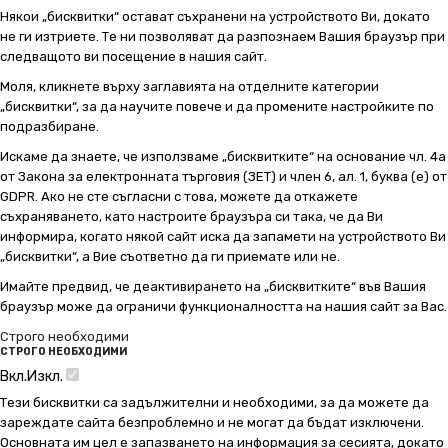
Някои „бисквитки“ остават съхранени на устройството Ви, докато
не ги изтриете. Те ни позволяват да разпознаем Вашия браузър при
следващото ви посещение в нашия сайт.
Моля, кликнете върху заглавията на отделните категории
„бисквитки“, за да научите повече и да промените настройките по
подразбиране.
Искаме да знаете, че използваме „бисквитките“ на основание чл. 4а
от Закона за електронната търговия (ЗЕТ) и член 6, ал. 1, буква (е) от
GDPR. Ако не сте съгласни с това, можете да откажете
съхраняването, като настроите браузъра си така, че да Ви
информира, когато някой сайт иска да запамети на устройството Ви
„бисквитки“, а Вие съответно да ги приемате или не.
Имайте предвид, че деактивирането на „бисквитките“ във Вашия
браузър може да ограничи функционалността на нашия сайт за Вас.
Строго необходими
СТРОГО НЕОБХОДИМИ
Вкл.
Изкл.
Тези бисквитки са задължителни и необходими, за да можете да
зареждате сайта безпроблемно и не могат да бъдат изключени.
Основната им цел е запазването на информация за сесията, докато