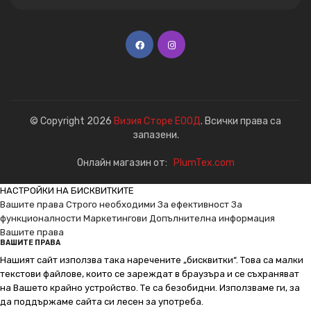
© Copyright 2026
Визия Сторе ЕООД
. Всички права са
запазени.
Онлайн магазин от:
PlumTex.com
НАСТРОЙКИ НА БИСКВИТКИТЕ
Вашите права
Строго необходими
За ефективност
За
функционалности
Маркетингови
Допълнителна информация
Вашите права
ВАШИТЕ ПРАВА
Нашият сайт използва така наречените „бисквитки“. Това са малки
текстови файлове, които се зареждат в браузъра и се съхраняват
на Вашето крайно устройство. Те са безобидни. Използваме ги, за
да поддържаме сайта си лесен за употреба.