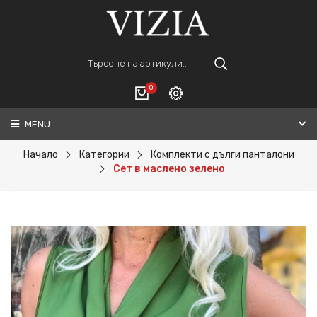
0
MENU
Вход
ВАШАТА КОЛИЧКА Е ПРАЗНА.
Регистрация
Начало
Категории
Комплекти с дълги панталони
Сет в маслено зелено
Общо :
0€
ПОРЪЧАЙ