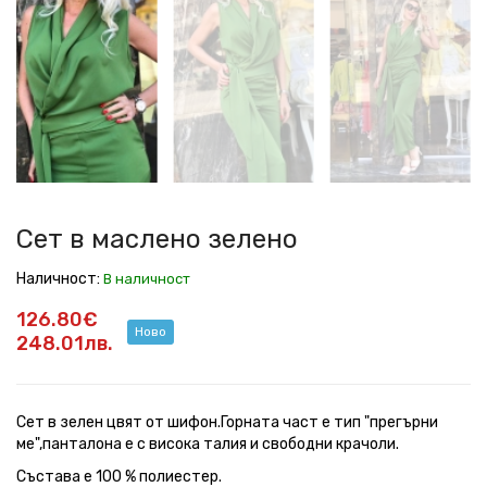
в
в
в
в
в
маслено
маслено
маслено
маслено
маслено
зелено
зелено
зелено
зелено
зелено
Сет в маслено зелено
Наличност:
В наличност
126.80€
Ново
248.01лв.
Сет в зелен цвят от шифон.Горната част е тип "прегърни
ме",панталона е с висока талия и свободни крачоли.
Състава е 100 % полиестер.