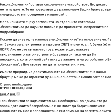
Някои „бисквитки“ остават съхранени на устройството Ви, докато
не ги изтриете. Те ни позволяват да разпознаем Вашия браузър при
следващото ви посещение в нашия сайт.
Моля, кликнете върху заглавията на отделните категории
„бисквитки“, за да научите повече и да промените настройките по
подразбиране.
Искаме да знаете, че използваме „бисквитките“ на основание чл. 4а
от Закона за електронната търговия (ЗЕТ) и член 6, ал. 1, буква (е) от
GDPR. Ако не сте съгласни с това, можете да откажете
съхраняването, като настроите браузъра си така, че да Ви
информира, когато някой сайт иска да запамети на устройството Ви
„бисквитки“, а Вие съответно да ги приемате или не.
Имайте предвид, че деактивирането на „бисквитките“ във Вашия
браузър може да ограничи функционалността на нашия сайт за Вас.
Строго необходими
СТРОГО НЕОБХОДИМИ
Вкл.
Изкл.
Тези бисквитки са задължителни и необходими, за да можете да
зареждате сайта безпроблемно и не могат да бъдат изключени.
Основната им цел е запазването на информация за сесията, докато