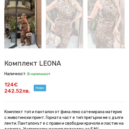
LEONA
LEONA
LEONA
LEONA
LEONA
LEONA
LEONA
Комплект LEONA
Наличност:
В наличност
124€
Ново
242.52лв.
Комплект топ и панталон от фина леко сатенирана материя
с животински принт. Горната част е тип прегърни ме с дълги
ленти. Панталонът е с прави и свободни крачоли и ластик на