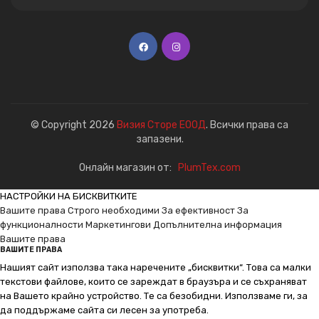
© Copyright 2026
Визия Сторе ЕООД
. Всички права са
запазени.
Онлайн магазин от:
PlumTex.com
НАСТРОЙКИ НА БИСКВИТКИТЕ
Вашите права
Строго необходими
За ефективност
За
функционалности
Маркетингови
Допълнителна информация
Вашите права
ВАШИТЕ ПРАВА
Нашият сайт използва така наречените „бисквитки“. Това са малки
текстови файлове, които се зареждат в браузъра и се съхраняват
на Вашето крайно устройство. Те са безобидни. Използваме ги, за
да поддържаме сайта си лесен за употреба.