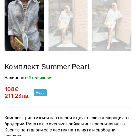
Summer
Summer
Summer
Summer
Summer
Summer
Summer
Summer
Pearl
Pearl
Pearl
Pearl
Pearl
Pearl
Pearl
Pearl
Комплект Summer Pearl
Наличност:
В наличност
108€
Ново
211.23лв.
Комплект риза и къси панталони в цвят екрю с декорация от
бродерии. Ризата е с oversize кройка и интересни копчета.
Късите панталони са с ластик на талията и свободни