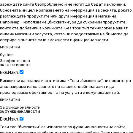
зареждате сайта безпроблемно и не могат да бъдат изключени.
Основната им цел е запазването на информация за сесията, докато
разглеждате продуктите или друга информация в магазина.
Например – използваме „бисквитки“, за да съхраним продуктите,
които сте добавили в количката. Без този тип технологии нашият
онлайн магазин и услугата, която Ви предоставяме не би могла да
оперира с пълните си възможности и функционалности.
БИСКВИТКИ
System
За ефективност
ЗА ЕФЕКТИВНОСТ
Вкл.
Изкл.
Бисквитки за анализ и статистика - Тези „бисквитки“ ни помагат да
анализираме използването на нашия онлайн магазин и да
проследяваме ефективността на услугата и комуникацията й.
БИСКВИТКИ
За функционалности
ЗА ФУНКЦИОНАЛНОСТИ
Вкл.
Изкл.
Този тип "бисквитки" се използват за функционалности на сайта,
които не са строго необходими за неговата работа. Това може да са