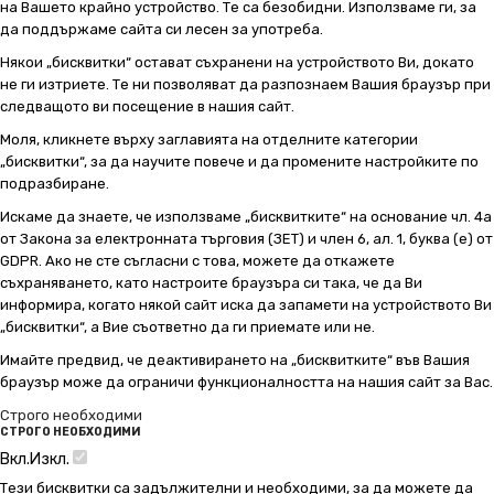
на Вашето крайно устройство. Те са безобидни. Използваме ги, за
да поддържаме сайта си лесен за употреба.
Някои „бисквитки“ остават съхранени на устройството Ви, докато
не ги изтриете. Те ни позволяват да разпознаем Вашия браузър при
следващото ви посещение в нашия сайт.
Моля, кликнете върху заглавията на отделните категории
„бисквитки“, за да научите повече и да промените настройките по
подразбиране.
Искаме да знаете, че използваме „бисквитките“ на основание чл. 4а
от Закона за електронната търговия (ЗЕТ) и член 6, ал. 1, буква (е) от
GDPR. Ако не сте съгласни с това, можете да откажете
съхраняването, като настроите браузъра си така, че да Ви
информира, когато някой сайт иска да запамети на устройството Ви
„бисквитки“, а Вие съответно да ги приемате или не.
Имайте предвид, че деактивирането на „бисквитките“ във Вашия
браузър може да ограничи функционалността на нашия сайт за Вас.
Строго необходими
СТРОГО НЕОБХОДИМИ
Вкл.
Изкл.
Тези бисквитки са задължителни и необходими, за да можете да