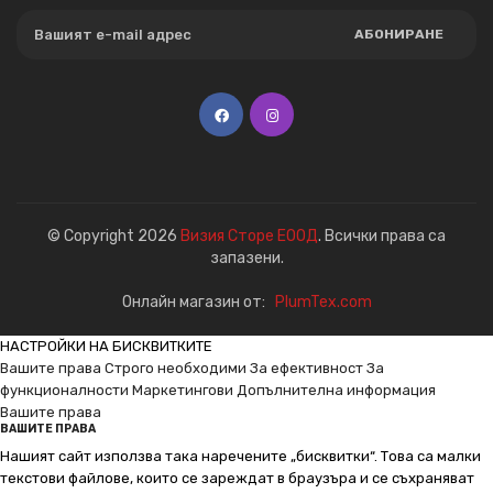
АБОНИРАНЕ
© Copyright 2026
Визия Сторе ЕООД
. Всички права са
запазени.
Онлайн магазин от:
PlumTex.com
НАСТРОЙКИ НА БИСКВИТКИТЕ
Вашите права
Строго необходими
За ефективност
За
функционалности
Маркетингови
Допълнителна информация
Вашите права
ВАШИТЕ ПРАВА
Нашият сайт използва така наречените „бисквитки“. Това са малки
текстови файлове, които се зареждат в браузъра и се съхраняват