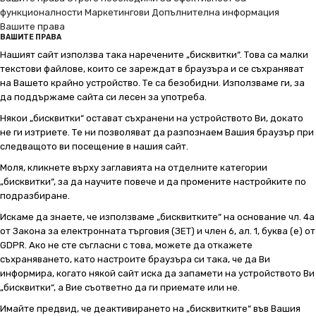
функционалности
Маркетингови
Допълнителна информация
Вашите права
ВАШИТЕ ПРАВА
Нашият сайт използва така наречените „бисквитки“. Това са малки
текстови файлове, които се зареждат в браузъра и се съхраняват
на Вашето крайно устройство. Те са безобидни. Използваме ги, за
да поддържаме сайта си лесен за употреба.
Някои „бисквитки“ остават съхранени на устройството Ви, докато
не ги изтриете. Те ни позволяват да разпознаем Вашия браузър при
следващото ви посещение в нашия сайт.
Моля, кликнете върху заглавията на отделните категории
„бисквитки“, за да научите повече и да промените настройките по
подразбиране.
Искаме да знаете, че използваме „бисквитките“ на основание чл. 4а
от Закона за електронната търговия (ЗЕТ) и член 6, ал. 1, буква (е) от
GDPR. Ако не сте съгласни с това, можете да откажете
съхраняването, като настроите браузъра си така, че да Ви
информира, когато някой сайт иска да запамети на устройството Ви
„бисквитки“, а Вие съответно да ги приемате или не.
Имайте предвид, че деактивирането на „бисквитките“ във Вашия