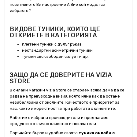
позитивното Ви настроение А Вие кой модел си
избрахте?
ВИДОВЕ ТУНИКИ, КОИТО ЩЕ
ОТКРИЕТЕ В КАТЕГОРИЯТА
плетени туники с дълъг ръкав;
нестандартни асиметрични туники
;
туники със свободен силует и др
.
ЗАЩО ДА СЕ ДОВЕРИТЕ НА VIZIA
STORE
В онлайн магазин Vizia Store се стараем всяка дама да се
радва на превъзходна визия, която няма как да остане
незабелязана от околните. Качеството е приоритет за
нас, както и коректността при работата с клиентите.
Работим с избрани производители и предлагаме
продукти с отлично качество и показатели.
Поръчайте бързо и удобно своята
туника онлайн с