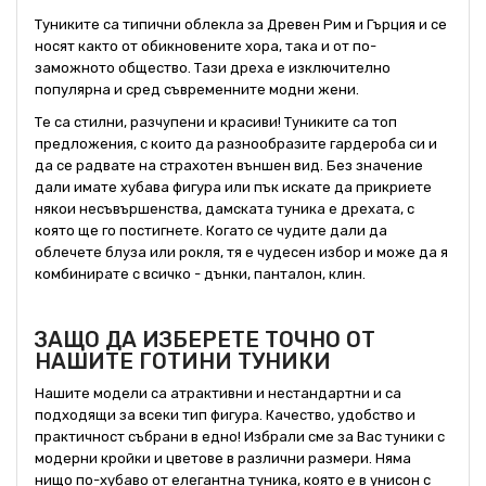
Туниките са типични облекла за Древен Рим и Гърция и се
носят както от обикновените хора, така и от по-
заможното общество. Тази дреха е изключително
популярна и сред съвременните модни жени.
Те са стилни, разчупени и красиви! Туниките са топ
предложения, с които да разнообразите гардероба си и
да се радвате на страхотен външен вид. Без значение
дали имате хубава фигура или пък искате да прикриете
някои несъвършенства, дамската туника е дрехата, с
която ще го постигнете. Когато се чудите дали да
облечете блуза или рокля, тя е чудесен избор и може да я
комбинирате с всичко - дънки, панталон, клин.
ЗАЩО ДА ИЗБЕРЕТЕ ТОЧНО ОТ
НАШИТЕ ГОТИНИ ТУНИКИ
Нашите модели са атрактивни и нестандартни и са
подходящи за всеки тип фигура. Качество, удобство и
практичност събрани в едно! Избрали сме за Вас туники с
модерни кройки и цветове в различни размери. Няма
нищо по-хубаво от елегантна туника, която е в унисон с