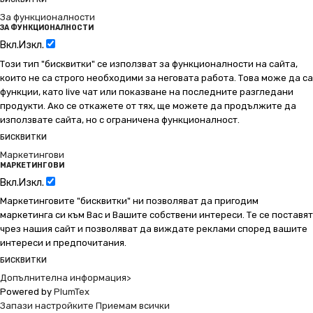
За функционалности
ЗА ФУНКЦИОНАЛНОСТИ
Вкл.
Изкл.
Този тип "бисквитки" се използват за функционалности на сайта,
които не са строго необходими за неговата работа. Това може да са
функции, като live чат или показване на последните разгледани
продукти. Ако се откажете от тях, ще можете да продължите да
използвате сайта, но с ограничена функционалност.
БИСКВИТКИ
Маркетингови
МАРКЕТИНГОВИ
Вкл.
Изкл.
Маркетинговите "бисквитки" ни позволяват да пригодим
маркетинга си към Вас и Вашите собствени интереси. Те се поставят
чрез нашия сайт и позволяват да виждате реклами според вашите
интереси и предпочитания.
БИСКВИТКИ
Допълнителна информация>
Powered by
PlumTex
Запази настройките
Приемам всички