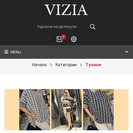
0
MENU
Вход
ВАШАТА КОЛИЧКА Е ПРАЗНА.
Регистрация
Начало
Категории
Туники
Общо :
0€
ПОРЪЧАЙ