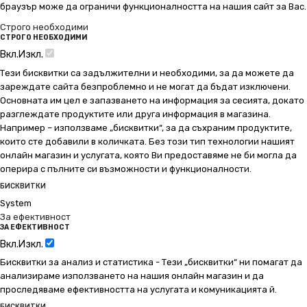
браузър може да ограничи функционалността на нашия сайт за Вас.
Строго необходими
СТРОГО НЕОБХОДИМИ
Вкл.
Изкл.
Тези бисквитки са задължителни и необходими, за да можете да
зареждате сайта безпроблемно и не могат да бъдат изключени.
Основната им цел е запазването на информация за сесията, докато
разглеждате продуктите или друга информация в магазина.
Например – използваме „бисквитки“, за да съхраним продуктите,
които сте добавили в количката. Без този тип технологии нашият
онлайн магазин и услугата, която Ви предоставяме не би могла да
оперира с пълните си възможности и функционалности.
БИСКВИТКИ
System
За ефективност
ЗА ЕФЕКТИВНОСТ
Вкл.
Изкл.
Бисквитки за анализ и статистика - Тези „бисквитки“ ни помагат да
анализираме използването на нашия онлайн магазин и да
проследяваме ефективността на услугата и комуникацията й.
БИСКВИТКИ