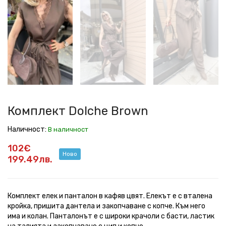
Dolche
Dolche
Dolche
Dolche
Dolche
Dolche
Dolche
Brown
Brown
Brown
Brown
Brown
Brown
Brown
Комплект Dolche Brown
Наличност:
В наличност
102€
Ново
199.49лв.
Комплект елек и панталон в кафяв цвят. Елекът е с вталена
кройка, пришита дантела и закопчаване с копче. Към него
има и колан. Панталонът е с широки крачоли с басти, ластик