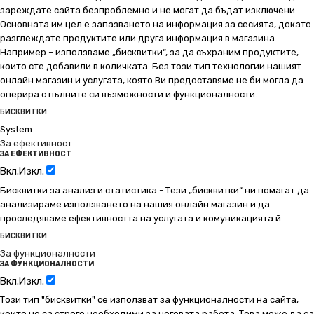
зареждате сайта безпроблемно и не могат да бъдат изключени.
Основната им цел е запазването на информация за сесията, докато
разглеждате продуктите или друга информация в магазина.
Например – използваме „бисквитки“, за да съхраним продуктите,
които сте добавили в количката. Без този тип технологии нашият
онлайн магазин и услугата, която Ви предоставяме не би могла да
оперира с пълните си възможности и функционалности.
БИСКВИТКИ
System
За ефективност
ЗА ЕФЕКТИВНОСТ
Вкл.
Изкл.
Бисквитки за анализ и статистика - Тези „бисквитки“ ни помагат да
анализираме използването на нашия онлайн магазин и да
проследяваме ефективността на услугата и комуникацията й.
БИСКВИТКИ
За функционалности
ЗА ФУНКЦИОНАЛНОСТИ
Вкл.
Изкл.
Този тип "бисквитки" се използват за функционалности на сайта,
които не са строго необходими за неговата работа. Това може да са