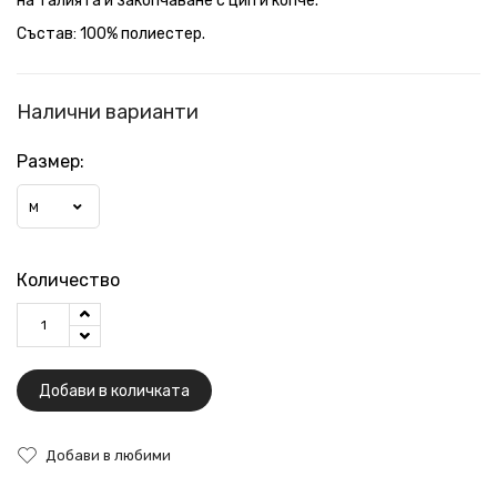
на талията и закопчаване с цип и копче.
Състав: 100% полиестер.
Налични варианти
Размер:
M
Количество
Добави в количката
Добави в любими