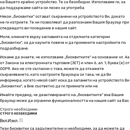
на Вашето крайно устройство. Те са безобидни. Използваме ги, за
да поддържаме сайта си лесен за употреба.
Някои „бисквитки“ остават съхранени на устройството Ви, докато
не ги изтриете. Те ни позволяват да разпознаем Вашия браузър при
следващото ви посещение в нашия сайт.
Моля, кликнете върху заглавията на отделните категории
„бисквитки“, за да научите повече и да промените настройките по
подразбиране.
Искаме да знаете, че използваме „бисквитките“ на основание чл. 4а
от Закона за електронната търговия (ЗЕТ) и член 6, ал. 1, буква (е) от
GDPR. Ако не сте съгласни с това, можете да откажете
съхраняването, като настроите браузъра си така, че да Ви
информира, когато някой сайт иска да запамети на устройството Ви
„бисквитки“, а Вие съответно да ги приемате или не.
Имайте предвид, че деактивирането на „бисквитките“ във Вашия
браузър може да ограничи функционалността на нашия сайт за Вас.
Строго необходими
СТРОГО НЕОБХОДИМИ
Вкл.
Изкл.
Тези бисквитки са задължителни и необходими, за да можете да