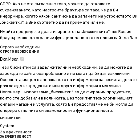
GDPR. Ако не сте съгласни с това, можете да откажете
съхраняването, като настроите браузъра си така, че да Ви
информира, когато някой сайт иска да запамети на устройството Ви
„бисквитки“, а Вие съответно да ги приемате или не.
Имайте предвид, че деактивирането на „бисквитките“ във Вашия
браузър може да ограничи функционалността на нашия сайт за Вас.
Строго необходими
СТРОГО НЕОБХОДИМИ
Вкл.
Изкл.
Тези бисквитки са задължителни и необходими, за да можете да
зареждате сайта безпроблемно и не могат да бъдат изключени.
Основната им цел е запазването на информация за сесията, докато
разглеждате продуктите или друга информация в магазина.
Например – използваме „бисквитки“, за да съхраним продуктите,
които сте добавили в количката. Без този тип технологии нашият
онлайн магазин и услугата, която Ви предоставяме не би могла да
оперира с пълните си възможности и функционалности.
БИСКВИТКИ
System
За ефективност
ЗА ЕФЕКТИВНОСТ