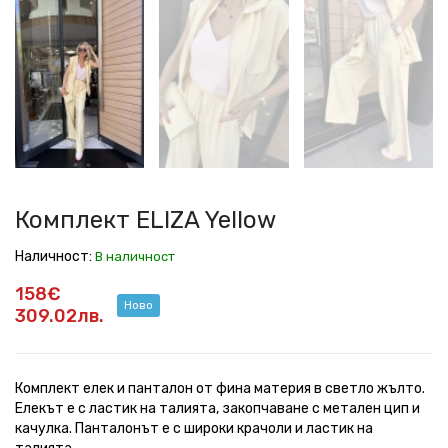
ELIZA
ELIZA
ELIZA
ELIZA
ELIZA
ELIZA
ELIZA
ELIZA
ELIZA
ELIZA
Yellow
Yellow
Yellow
Yellow
Yellow
Yellow
Yellow
Yellow
Yellow
Yellow
Комплект ELIZA Yellow
Наличност:
В наличност
158€
Ново
309.02лв.
Комплект елек и панталон от фина материя в светло жълто.
Елекът е с ластик на талията, закопчаване с метален цип и
качулка. Панталонът е с широки крачоли и ластик на