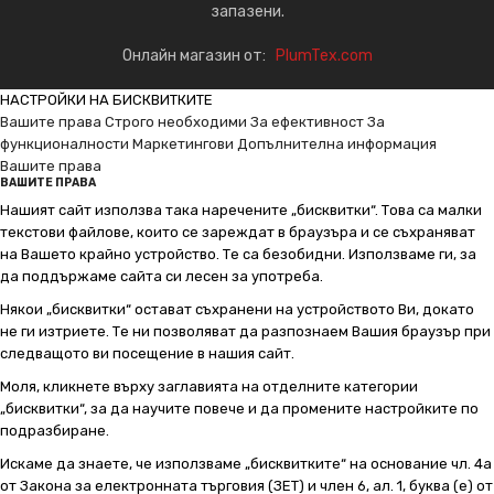
запазени.
Онлайн магазин от:
PlumTex.com
НАСТРОЙКИ НА БИСКВИТКИТЕ
Вашите права
Строго необходими
За ефективност
За
функционалности
Маркетингови
Допълнителна информация
Вашите права
ВАШИТЕ ПРАВА
Нашият сайт използва така наречените „бисквитки“. Това са малки
текстови файлове, които се зареждат в браузъра и се съхраняват
на Вашето крайно устройство. Те са безобидни. Използваме ги, за
да поддържаме сайта си лесен за употреба.
Някои „бисквитки“ остават съхранени на устройството Ви, докато
не ги изтриете. Те ни позволяват да разпознаем Вашия браузър при
следващото ви посещение в нашия сайт.
Моля, кликнете върху заглавията на отделните категории
„бисквитки“, за да научите повече и да промените настройките по
подразбиране.
Искаме да знаете, че използваме „бисквитките“ на основание чл. 4а
от Закона за електронната търговия (ЗЕТ) и член 6, ал. 1, буква (е) от