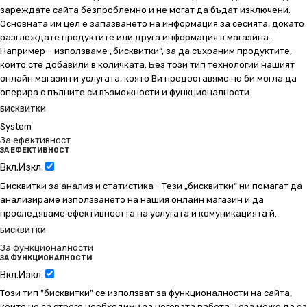
зареждате сайта безпроблемно и не могат да бъдат изключени.
Основната им цел е запазването на информация за сесията, докато
разглеждате продуктите или друга информация в магазина.
Например – използваме „бисквитки“, за да съхраним продуктите,
които сте добавили в количката. Без този тип технологии нашият
онлайн магазин и услугата, която Ви предоставяме не би могла да
оперира с пълните си възможности и функционалности.
БИСКВИТКИ
System
За ефективност
ЗА ЕФЕКТИВНОСТ
Вкл.
Изкл.
Бисквитки за анализ и статистика - Тези „бисквитки“ ни помагат да
анализираме използването на нашия онлайн магазин и да
проследяваме ефективността на услугата и комуникацията й.
БИСКВИТКИ
За функционалности
ЗА ФУНКЦИОНАЛНОСТИ
Вкл.
Изкл.
Този тип "бисквитки" се използват за функционалности на сайта,
които не са строго необходими за неговата работа. Това може да са