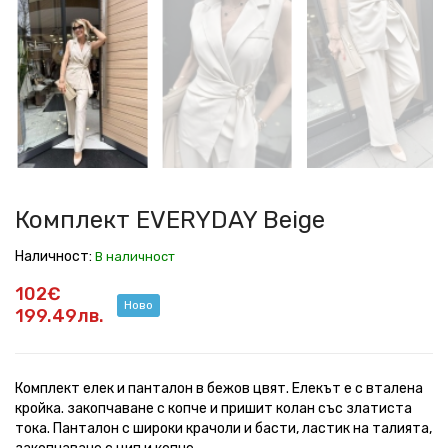
EVERYDAY
EVERYDAY
EVERYDAY
EVERYDAY
EVERYDAY
EVERYDAY
EVERYDAY
EVERYDAY
Beige
Beige
Beige
Beige
Beige
Beige
Beige
Beige
Комплект EVERYDAY Beige
Наличност:
В наличност
102€
Ново
199.49лв.
Комплект елек и панталон в бежов цвят. Елекът е с вталена
кройка. закопчаване с копче и пришит колан със златиста
тока. Панталон с широки крачоли и басти, ластик на талията,