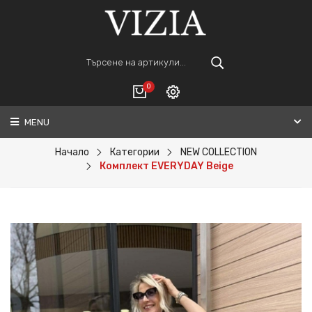
0
MENU
Вход
ВАШАТА КОЛИЧКА Е ПРАЗНА.
Регистрация
Начало
Категории
NEW COLLECTION
Комплект EVERYDAY Beige
Общо :
0€
ПОРЪЧАЙ