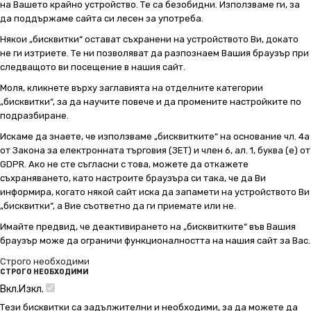
на Вашето крайно устройство. Те са безобидни. Използваме ги, за
да поддържаме сайта си лесен за употреба.
Някои „бисквитки“ остават съхранени на устройството Ви, докато
не ги изтриете. Те ни позволяват да разпознаем Вашия браузър при
следващото ви посещение в нашия сайт.
Моля, кликнете върху заглавията на отделните категории
„бисквитки“, за да научите повече и да промените настройките по
подразбиране.
Искаме да знаете, че използваме „бисквитките“ на основание чл. 4а
от Закона за електронната търговия (ЗЕТ) и член 6, ал. 1, буква (е) от
GDPR. Ако не сте съгласни с това, можете да откажете
съхраняването, като настроите браузъра си така, че да Ви
информира, когато някой сайт иска да запамети на устройството Ви
„бисквитки“, а Вие съответно да ги приемате или не.
Имайте предвид, че деактивирането на „бисквитките“ във Вашия
браузър може да ограничи функционалността на нашия сайт за Вас.
Строго необходими
СТРОГО НЕОБХОДИМИ
Вкл.
Изкл.
Тези бисквитки са задължителни и необходими, за да можете да