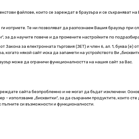
екстови файлове, които се зареждат в браузъра и се съхраняват на 
е ги изтриете. Те ни позволяват да разпознаем Вашия браузър при 
и“, за да научите повече и да промените настройките по подразбир
т Закона за електронната търговия (ЗЕТ) и член 6, ал. 1, буква (е) 
а, когато някой сайт иска да запамети на устройството Ви „бисквитк
аузър може да ограничи функционалността на нашия сайт за Вас.
реждате сайта безпроблемно и не могат да бъдат изключени. Основ
 – използваме „бисквитки“, за да съхраним продуктите, които сте 
 с пълните си възможности и функционалности.