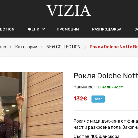
LECTION
ЖЕНИ
ПРОМОЦИИ
РАЗПРОДАЖБА
З
ало
Категории
NEW COLLECTION
Рокля Dolche Notte B
Рокля Dolche Not
Наличност:
В наличност
132€
Ново
Рокля с миди дължина от фина
част и разкроена пола. Закопч
Състав: 100% вискоза.