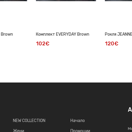
 Brown
Комплект EVERYDAY Brown
Рокля JEANN
102€
120€
А
NEW COLLECTION
Начало
Мо
Жени
Промоции