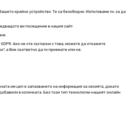
Вашето крайно устройство. Те са безобидни. Използваме ги, за да
следващото ви посещение в нашия сайт.
ане.
от GDPR. Ако не сте съгласни с това, можете да откажете
и“, а Вие съответно да ги приемате или не.
ната им цел е запазването на информация за сесията, докато
добавили в количката. Без този тип технологии нашият онлайн