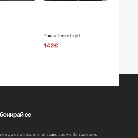
E
Рокля Denim Light
Рокля EVA
142€
145€
бонирай се
же да се отпишете по всяко време. За тази цел,