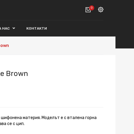
0
Вход
А НАС
КОНТАКТИ
ВАШАТА КОЛИЧКА Е ПРАЗНА.
Регистрация
rown
Общо :
0€
ПОРЪЧАЙ
te Brown
 шифонена материя. Моделът е с вталена горна
ава се с цип.