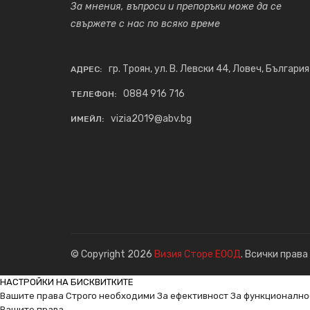
За мнения, въпроси и препоръки може да се
свържете с нас по всяко време
гр. Троян, ул. В. Левски 44, Ловеч, България
АДРЕС:
0884 916 716
ТЕЛЕФОН:
vizia2019@abv.bg
ИМЕЙЛ:
© Copyright 2026
Визия Сторе ЕООД
. Всички права
НАСТРОЙКИ НА БИСКВИТКИТЕ
Вашите права
Строго необходими
За ефективност
За функционално
Вашите права