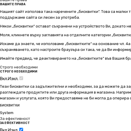
ВАШИТЕ ПРАВА
Нашият сайт използва така наречените „бисквитки“. Това са малки т
поддържаме сайта си лесен за употреба.
Някои „бисквитки“ остават съхранени на устройството Ви, докато н
Моля, кликнете върху заглавията на отделните категории „бисквитк
Искаме да знаете, че използваме „бисквитките“ на основание чл. 4а о
съхраняването, като настроите браузъра си така, че да Ви информир
Имайте предвид, че деактивирането на „бисквитките“ във Вашия бр
Строго необходими
СТРОГО НЕОБХОДИМИ
Вкл.
Изкл.
Тези бисквитки са задължителни и необходими, за да можете да за
разглеждате продуктите или друга информация в магазина. Например
магазин и услугата, която Ви предоставяме не би могла да оперира
БИСКВИТКИ
System
За ефективност
ЗА ЕФЕКТИВНОСТ
Вкл.
Изкл.