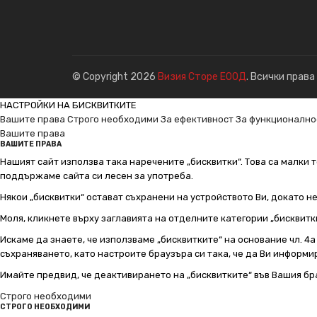
© Copyright 2026
Визия Сторе ЕООД
. Всички права
НАСТРОЙКИ НА БИСКВИТКИТЕ
Вашите права
Строго необходими
За ефективност
За функционално
Вашите права
ВАШИТЕ ПРАВА
Нашият сайт използва така наречените „бисквитки“. Това са малки т
поддържаме сайта си лесен за употреба.
Някои „бисквитки“ остават съхранени на устройството Ви, докато н
Моля, кликнете върху заглавията на отделните категории „бисквитк
Искаме да знаете, че използваме „бисквитките“ на основание чл. 4а о
съхраняването, като настроите браузъра си така, че да Ви информир
Имайте предвид, че деактивирането на „бисквитките“ във Вашия бр
Строго необходими
СТРОГО НЕОБХОДИМИ