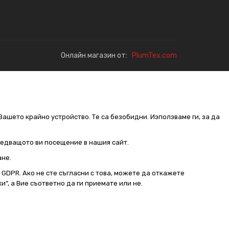
Онлайн магазин от:
PlumTex.com
Вашето крайно устройство. Те са безобидни. Използваме ги, за да
следващото ви посещение в нашия сайт.
ане.
от GDPR. Ако не сте съгласни с това, можете да откажете
и“, а Вие съответно да ги приемате или не.