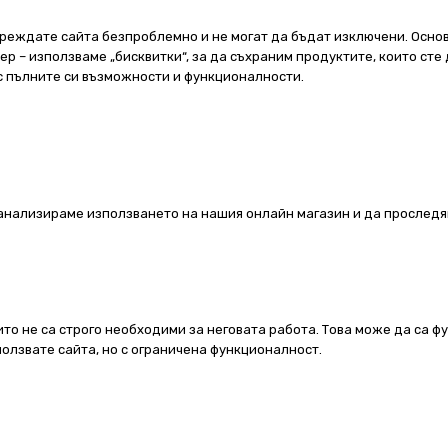
реждате сайта безпроблемно и не могат да бъдат изключени. Основ
 – използваме „бисквитки“, за да съхраним продуктите, които сте 
 с пълните си възможности и функционалности.
а анализираме използването на нашия онлайн магазин и да проследя
ито не са строго необходими за неговата работа. Това може да са ф
олзвате сайта, но с ограничена функционалност.