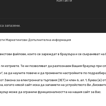
Контакти
 са запазени.
сти
Маркетингови
Допълнителна информация
екстови файлове, които се зареждат в браузъра и се съхраняват на 
е ги изтриете. Те ни позволяват да разпознаем Вашия браузър при 
и“, за да научите повече и да промените настройките по подразбир
т Закона за електронната търговия (ЗЕТ) и член 6, ал. 1, буква (е) 
а, когато някой сайт иска да запамети на устройството Ви „бисквитк
аузър може да ограничи функционалността на нашия сайт за Вас.