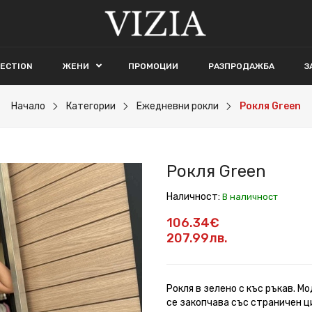
LECTION
ЖЕНИ
ПРОМОЦИИ
РАЗПРОДАЖБА
З
Начало
Категории
Ежедневни рокли
Рокля Green
Рокля Green
Наличност:
В наличност
106.34€
207.99лв.
Рокля в зелено с къс ръкав. М
се закопчава със страничен ц