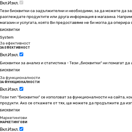
Вкл.
Изкл.
Тези бисквитки са задължителни и необходими, за да можете да за
разглеждате продуктите или друга информация в магазина. Например
магазин и услугата, която Ви предоставяме не би могла да оперира
БИСКВИТКИ
System
За ефективност
ЗА ЕФЕКТИВНОСТ
Вкл.
Изкл.
Бисквитки за анализ и статистика - Тези „бисквитки“ ни помагат д
БИСКВИТКИ
За функционалности
ЗА ФУНКЦИОНАЛНОСТИ
Вкл.
Изкл.
Този тип "бисквитки" се използват за функционалности на сайта, ко
продукти. Ако се откажете от тях, ще можете да продължите да изп
БИСКВИТКИ
Маркетингови
МАРКЕТИНГОВИ
Вкл.
Изкл.