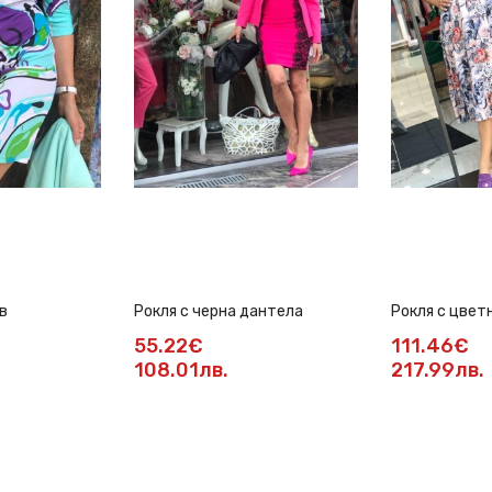
в
Рокля с черна дантела
Рокля с цвет
солей пола
55.22€
111.46€
108.01лв.
217.99лв.