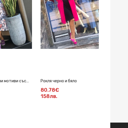
ни мотиви със
Рокля черно и бяло
Рокля от е
80.78€
55.22€
158лв.
108.01л