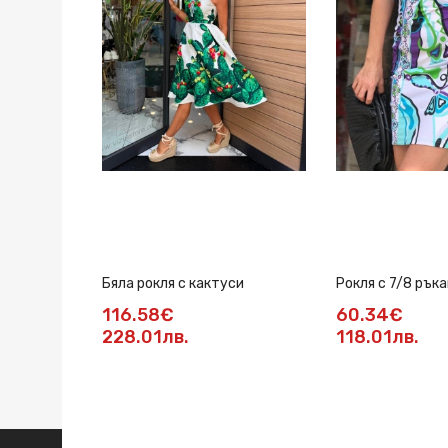
Бяла рокля с кактуси
Рокля с 7/8 ръка
116.58€
60.34€
228.01лв.
118.01лв.