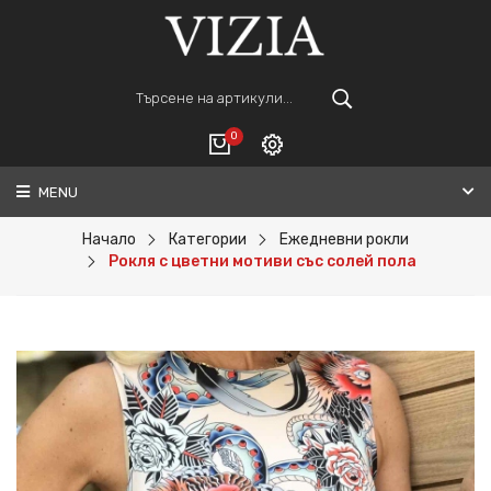
0
MENU
Вход
ВАШАТА КОЛИЧКА Е ПРАЗНА.
Регистрация
Начало
Категории
Ежедневни рокли
Рокля с цветни мотиви със солей пола
Общо :
0€
ПОРЪЧАЙ