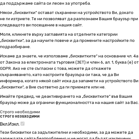
да поддържаме сайта си лесен за употреба.
Някои „бисквитки“ остават съхранени на устройството Ви, докато
не ги изтриете. Те ни позволяват да разпознаем Вашия браузър при
следващото ви посещение в нашия сайт.
Моля, кликнете върху заглавията на отделните категории
„бисквитки“, за да научите повече и да промените настройките по
подразбиране.
Искаме да знаете, че използваме „бисквитките“ на основание чл. 4а
от Закона за електронната търговия (ЗЕТ) и член 6, ал. 1, буква (е) от
GDPR. Ако не сте съгласни с това, можете да откажете
съхраняването, като настроите браузъра си така, че да Ви
информира, когато някой сайт иска да запамети на устройството Ви
„бисквитки“, а Вие съответно да ги приемате или не.
Имайте предвид, че деактивирането на „бисквитките“ във Вашия
браузър може да ограничи функционалността на нашия сайт за Вас.
Строго необходими
СТРОГО НЕОБХОДИМИ
Вкл.
Изкл.
Тези бисквитки са задължителни и необходими, за да можете да
зареждате сайта безпроблемно и не могат да бъдат изключени.