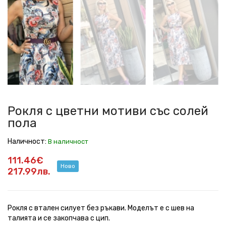
с
с
с
с
с
цветни
цветни
цветни
цветни
цветни
мотиви
мотиви
мотиви
мотиви
мотиви
със
със
със
със
със
солей
солей
солей
солей
солей
пола
пола
пола
пола
пола
Рокля с цветни мотиви със солей
пола
Наличност:
В наличност
111.46€
Ново
217.99лв.
Рокля с втален силует без ръкави. Моделът е с шев на
талията и се закопчава с цип.