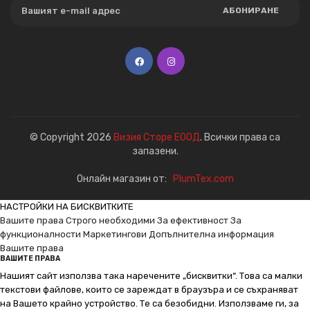
АБОНИРАНЕ
© Copyright 2026
Визия Сторе ЕООД
. Всички права са
запазени.
Онлайн магазин от:
PlumTex.com
НАСТРОЙКИ НА БИСКВИТКИТЕ
Вашите права
Строго необходими
За ефективност
За
функционалности
Маркетингови
Допълнителна информация
Вашите права
ВАШИТЕ ПРАВА
Нашият сайт използва така наречените „бисквитки“. Това са малки
текстови файлове, които се зареждат в браузъра и се съхраняват
на Вашето крайно устройство. Те са безобидни. Използваме ги, за