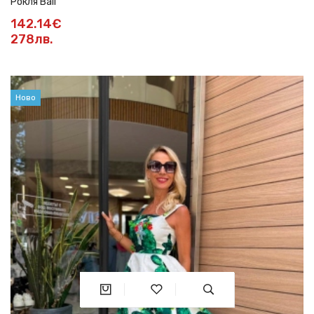
Рокля Bali
142.14€
278лв.
Ново