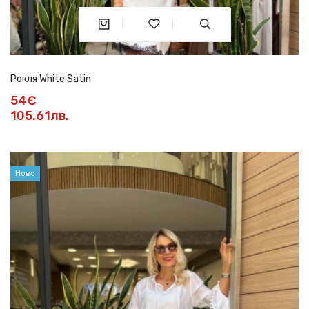
Рокля White Satin
54€
105.61лв.
Ново