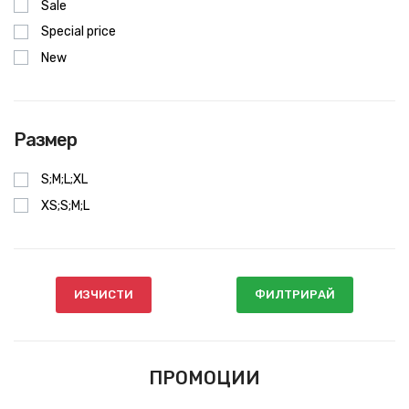
Sale
Special price
New
Размер
S;M;L;XL
XS;S;M;L
ИЗЧИСТИ
ФИЛТРИРАЙ
ПРОМОЦИИ