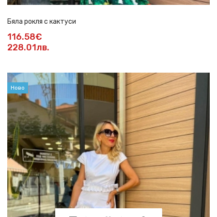
Бяла рокля с кактуси
116.58€
228.01лв.
Ново