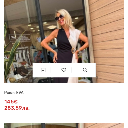
Рокля EVA
145€
283.59лв.