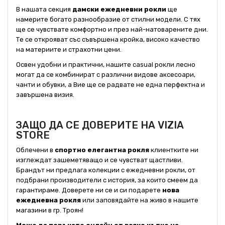
В нашата секция
дамски ежедневни рокли
ще
намерите богато разнообразие от стилни модели. С тях
ще се чувствате комфортно и през най-натоварените дни.
Те се открояват със съвършена кройка, високо качество
на материите и страхотни цени.
Освен удобни и практични, нашите casual рокли лесно
могат да се комбинират с различни видове аксесоари,
чанти и обувки, а Вие ще се радвате не една перфектна и
завършена визия.
ЗАЩО ДА СЕ ДОВЕРИТЕ НА VIZIA
STORE
Облечени в
спортно елегантна рокля
клиентките ни
изглеждат зашеметяващо и се чувстват щастливи.
Брандът ни предлага колекции с ежедневни рокли, от
подбрани производители с история, за които смеем да
гарантираме. Доверете ни се и си подарете
нова
ежедневна рокля
или заповядайте на живо в нашите
магазини в гр. Троян!