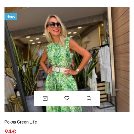
Ново
Рокля Green Life
94€