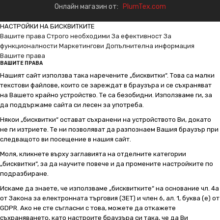
Онлайн магазин от:
PlumTex.com
НАСТРОЙКИ НА БИСКВИТКИТЕ
Вашите права
Строго необходими
За ефективност
За
функционалности
Маркетингови
Допълнителна информация
Вашите права
ВАШИТЕ ПРАВА
Нашият сайт използва така наречените „бисквитки“. Това са малки
текстови файлове, които се зареждат в браузъра и се съхраняват
на Вашето крайно устройство. Те са безобидни. Използваме ги, за
да поддържаме сайта си лесен за употреба.
Някои „бисквитки“ остават съхранени на устройството Ви, докато
не ги изтриете. Те ни позволяват да разпознаем Вашия браузър при
следващото ви посещение в нашия сайт.
Моля, кликнете върху заглавията на отделните категории
„бисквитки“, за да научите повече и да промените настройките по
подразбиране.
Искаме да знаете, че използваме „бисквитките“ на основание чл. 4а
от Закона за електронната търговия (ЗЕТ) и член 6, ал. 1, буква (е) от
GDPR. Ако не сте съгласни с това, можете да откажете
съхраняването, като настроите браузъра си така, че да Ви