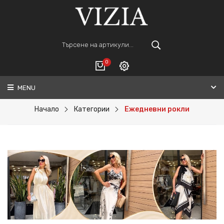
0
MENU
Вход
ВАШАТА КОЛИЧКА Е ПРАЗНА.
Регистрация
Начало
Категории
Ежедневни рокли
Общо :
0€
ПОРЪЧАЙ