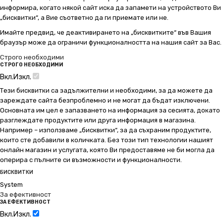
информира, когато някой сайт иска да запамети на устройството Ви
„бисквитки“, а Вие съответно да ги приемате или не.
Имайте предвид, че деактивирането на „бисквитките“ във Вашия
браузър може да ограничи функционалността на нашия сайт за Вас.
Строго необходими
СТРОГО НЕОБХОДИМИ
Вкл.
Изкл.
Тези бисквитки са задължителни и необходими, за да можете да
зареждате сайта безпроблемно и не могат да бъдат изключени.
Основната им цел е запазването на информация за сесията, докато
разглеждате продуктите или друга информация в магазина.
Например – използваме „бисквитки“, за да съхраним продуктите,
които сте добавили в количката. Без този тип технологии нашият
онлайн магазин и услугата, която Ви предоставяме не би могла да
оперира с пълните си възможности и функционалности.
БИСКВИТКИ
System
За ефективност
ЗА ЕФЕКТИВНОСТ
Вкл.
Изкл.