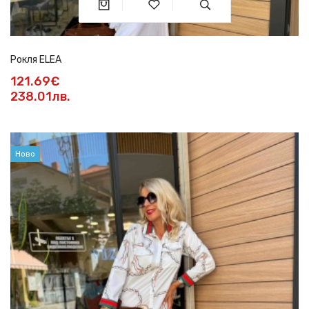
Рокля ELEA
121.69€
238.01лв.
Ново