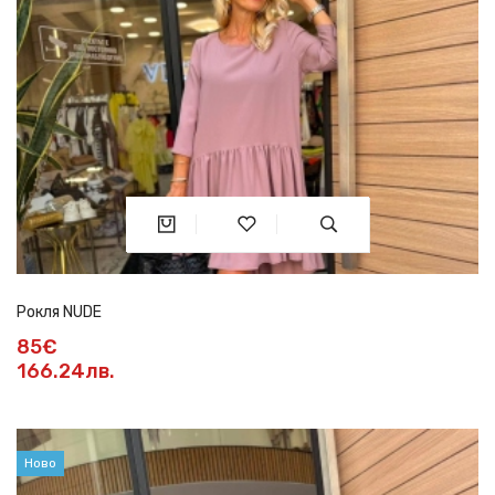
Рокля NUDE
85€
166.24лв.
Ново