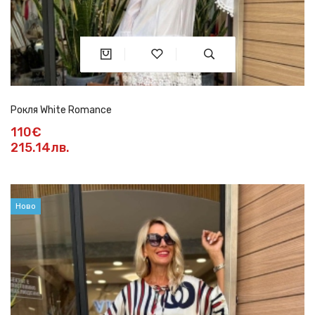
Рокля White Romance
110€
215.14лв.
Ново