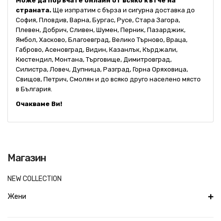
Може да поръчате онлайн от всяко кътче на
страната.
Ще изпратим с бърза и сигурна доставка до
София, Пловдив, Варна, Бургас, Русе, Стара Загора,
Плевен, Добрич, Сливен, Шумен, Перник, Пазарджик,
Ямбол, Хасково, Благоевград, Велико Търново, Враца,
Габрово, Асеновград, Видин, Казанлък, Кърджали,
Кюстендил, Монтана, Търговище, Димитровград,
Силистра, Ловеч, Дупница, Разград, Горна Оряховица,
Свищов, Петрич, Смолян и до всяко друго населено място
в България.
Очакваме Ви!
Магазин
NEW COLLECTION
Жени