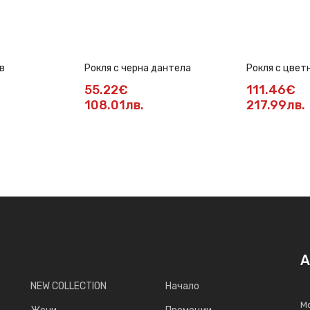
в
Рокля с черна дантела
Рокля с цвет
солей пола
55.22€
111.46€
108.01лв.
217.99лв.
А
NEW COLLECTION
Начало
Мо