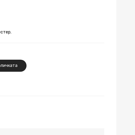
естер.
оличката