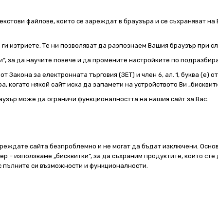
екстови файлове, които се зареждат в браузъра и се съхраняват на 
е ги изтриете. Те ни позволяват да разпознаем Вашия браузър при 
и“, за да научите повече и да промените настройките по подразбир
т Закона за електронната търговия (ЗЕТ) и член 6, ал. 1, буква (е) 
а, когато някой сайт иска да запамети на устройството Ви „бисквитк
аузър може да ограничи функционалността на нашия сайт за Вас.
реждате сайта безпроблемно и не могат да бъдат изключени. Основ
 – използваме „бисквитки“, за да съхраним продуктите, които сте 
 с пълните си възможности и функционалности.