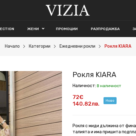
LECTION
ЖЕНИ
ПРОМОЦИИ
РАЗПРОДАЖБА
З
Начало
Категории
Ежедневни рокли
Рокля KIARA
Рокля KIARA
Наличност:
В наличност
72€
Ново
140.82лв.
Рокля с миди дължина от фина
талията и има пришита подпла