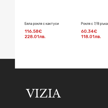
Бяла рокля с кактуси
Рокля с 7/8 ръка
116.58€
60.34€
228.01лв.
118.01лв.