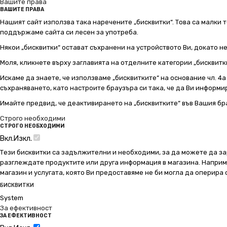
Вашите права
ВАШИТЕ ПРАВА
Нашият сайт използва така наречените „бисквитки“. Това са малки т
поддържаме сайта си лесен за употреба.
Някои „бисквитки“ остават съхранени на устройството Ви, докато н
Моля, кликнете върху заглавията на отделните категории „бисквитк
Искаме да знаете, че използваме „бисквитките“ на основание чл. 4а о
съхраняването, като настроите браузъра си така, че да Ви информир
Имайте предвид, че деактивирането на „бисквитките“ във Вашия бр
Строго необходими
СТРОГО НЕОБХОДИМИ
Вкл.
Изкл.
Тези бисквитки са задължителни и необходими, за да можете да за
разглеждате продуктите или друга информация в магазина. Например
магазин и услугата, която Ви предоставяме не би могла да оперира
БИСКВИТКИ
System
За ефективност
ЗА ЕФЕКТИВНОСТ