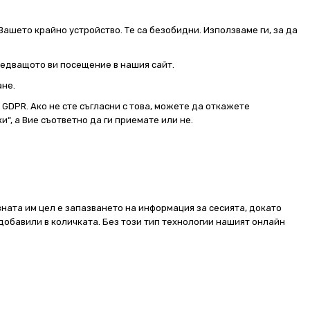
Вашето крайно устройство. Те са безобидни. Използваме ги, за да
следващото ви посещение в нашия сайт.
ане.
от GDPR. Ако не сте съгласни с това, можете да откажете
и“, а Вие съответно да ги приемате или не.
ната им цел е запазването на информация за сесията, докато
добавили в количката. Без този тип технологии нашият онлайн