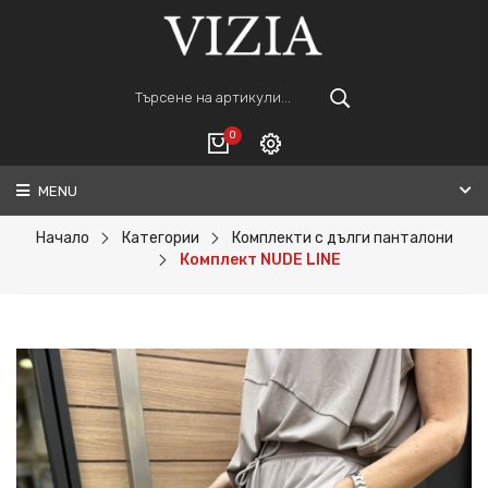
0
MENU
Вход
ВАШАТА КОЛИЧКА Е ПРАЗНА.
Регистрация
Начало
Категории
Комплекти с дълги панталони
Комплект NUDE LINE
Общо :
0€
ПОРЪЧАЙ