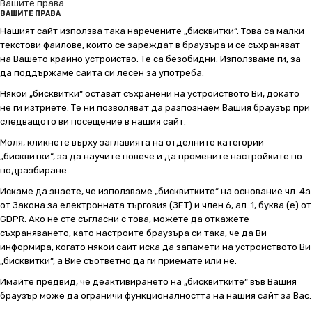
Вашите права
ВАШИТЕ ПРАВА
Нашият сайт използва така наречените „бисквитки“. Това са малки
текстови файлове, които се зареждат в браузъра и се съхраняват
на Вашето крайно устройство. Те са безобидни. Използваме ги, за
да поддържаме сайта си лесен за употреба.
Някои „бисквитки“ остават съхранени на устройството Ви, докато
не ги изтриете. Те ни позволяват да разпознаем Вашия браузър при
следващото ви посещение в нашия сайт.
Моля, кликнете върху заглавията на отделните категории
„бисквитки“, за да научите повече и да промените настройките по
подразбиране.
Искаме да знаете, че използваме „бисквитките“ на основание чл. 4а
от Закона за електронната търговия (ЗЕТ) и член 6, ал. 1, буква (е) от
GDPR. Ако не сте съгласни с това, можете да откажете
съхраняването, като настроите браузъра си така, че да Ви
информира, когато някой сайт иска да запамети на устройството Ви
„бисквитки“, а Вие съответно да ги приемате или не.
Имайте предвид, че деактивирането на „бисквитките“ във Вашия
браузър може да ограничи функционалността на нашия сайт за Вас.