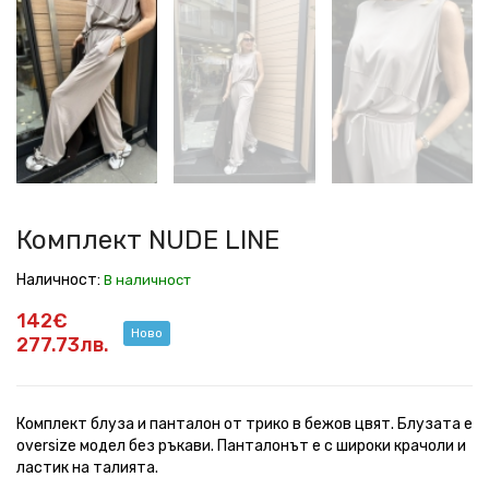
NUDE
NUDE
NUDE
NUDE
NUDE
NUDE
NUDE
LINE
LINE
LINE
LINE
LINE
LINE
LINE
Комплект NUDE LINE
Наличност:
В наличност
142€
Ново
277.73лв.
Комплект блуза и панталон от трико в бежов цвят. Блузата е
oversize модел без ръкави. Панталонът е с широки крачоли и
ластик на талията.