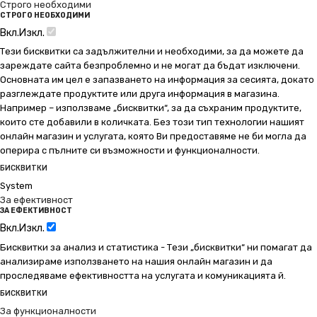
Строго необходими
СТРОГО НЕОБХОДИМИ
Вкл.
Изкл.
Тези бисквитки са задължителни и необходими, за да можете да
зареждате сайта безпроблемно и не могат да бъдат изключени.
Основната им цел е запазването на информация за сесията, докато
разглеждате продуктите или друга информация в магазина.
Например – използваме „бисквитки“, за да съхраним продуктите,
които сте добавили в количката. Без този тип технологии нашият
онлайн магазин и услугата, която Ви предоставяме не би могла да
оперира с пълните си възможности и функционалности.
БИСКВИТКИ
System
За ефективност
ЗА ЕФЕКТИВНОСТ
Вкл.
Изкл.
Бисквитки за анализ и статистика - Тези „бисквитки“ ни помагат да
анализираме използването на нашия онлайн магазин и да
проследяваме ефективността на услугата и комуникацията й.
БИСКВИТКИ
За функционалности