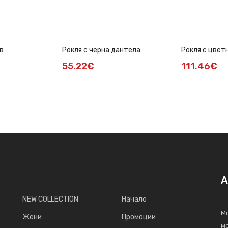
в
Рокля с черна дантела
Рокля с цвет
солей пола
55.22€
111.46€
А
NEW COLLECTION
Начало
Мо
Жени
Промоции
мо