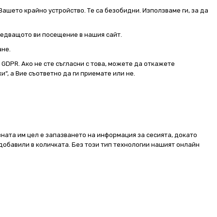
Вашето крайно устройство. Те са безобидни. Използваме ги, за да
следващото ви посещение в нашия сайт.
ане.
от GDPR. Ако не сте съгласни с това, можете да откажете
и“, а Вие съответно да ги приемате или не.
ната им цел е запазването на информация за сесията, докато
добавили в количката. Без този тип технологии нашият онлайн