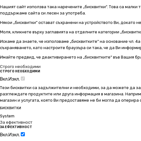
Нашият сайт използва така наречените „бисквитки“. Това са малки т
поддържаме сайта си лесен за употреба.
Някои „бисквитки“ остават съхранени на устройството Ви, докато н
Моля, кликнете върху заглавията на отделните категории „бисквитк
Искаме да знаете, че използваме „бисквитките“ на основание чл. 4а о
съхраняването, като настроите браузъра си така, че да Ви информир
Имайте предвид, че деактивирането на „бисквитките“ във Вашия бр
Строго необходими
СТРОГО НЕОБХОДИМИ
Вкл.
Изкл.
Тези бисквитки са задължителни и необходими, за да можете да за
разглеждате продуктите или друга информация в магазина. Например
магазин и услугата, която Ви предоставяме не би могла да оперира
БИСКВИТКИ
System
За ефективност
ЗА ЕФЕКТИВНОСТ
Вкл.
Изкл.