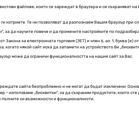
екстови файлове, които се зареждат в браузъра и се съхраняват на 
е ги изтриете. Те ни позволяват да разпознаем Вашия браузър при 
и“, за да научите повече и да промените настройките по подразбир
т Закона за електронната търговия (ЗЕТ) и член 6, ал. 1, буква (е) 
а, когато някой сайт иска да запамети на устройството Ви „бисквитк
аузър може да ограничи функционалността на нашия сайт за Вас.
реждате сайта безпроблемно и не могат да бъдат изключени. Основ
 – използваме „бисквитки“, за да съхраним продуктите, които сте 
 с пълните си възможности и функционалности.