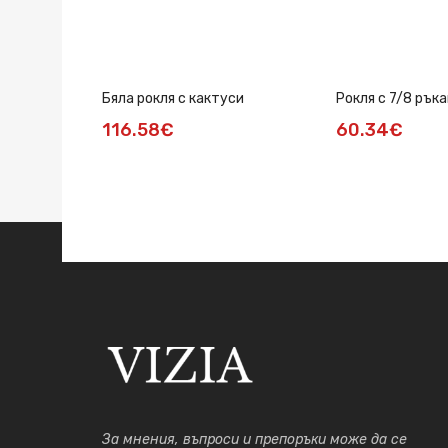
Бяла рокля с кактуси
Рокля с 7/8 ръка
116.58€
60.34€
За мнения, въпроси и препоръки може да се