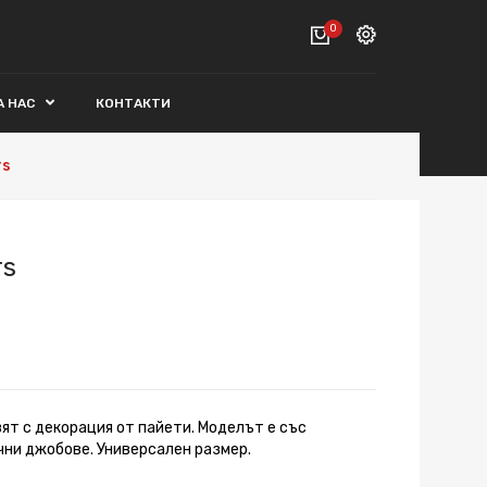
0
Вход
А НАС
КОНТАКТИ
ВАШАТА КОЛИЧКА Е ПРАЗНА.
Регистрация
rs
Общо :
0€
ПОРЪЧАЙ
rs
вят с декорация от пайети. Моделът е със
чни джобове. Универсален размер.