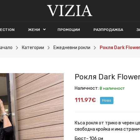
LECTION
ЖЕНИ
ПРОМОЦИИ
РАЗПРОДАЖБА
З
ачало
Категории
Ежедневни рокли
Рокля Dark Flowe
Рокля Dark Flowe
Наличност:
В наличност
111.97€
Ново
Къса рокля от трико в черен ц
свободна кройка и има страни
Бюст- 106 см