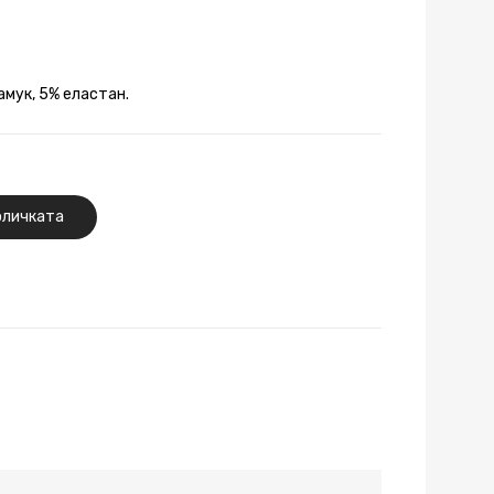
амук, 5% еластан.
оличката