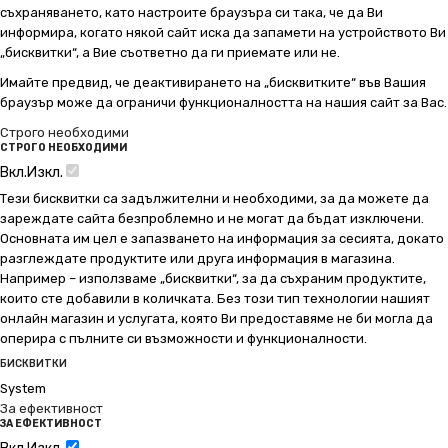
съхраняването, като настроите браузъра си така, че да Ви
информира, когато някой сайт иска да запамети на устройството Ви
„бисквитки“, а Вие съответно да ги приемате или не.
Имайте предвид, че деактивирането на „бисквитките“ във Вашия
браузър може да ограничи функционалността на нашия сайт за Вас.
Строго необходими
СТРОГО НЕОБХОДИМИ
Вкл.
Изкл.
Тези бисквитки са задължителни и необходими, за да можете да
зареждате сайта безпроблемно и не могат да бъдат изключени.
Основната им цел е запазването на информация за сесията, докато
разглеждате продуктите или друга информация в магазина.
Например – използваме „бисквитки“, за да съхраним продуктите,
които сте добавили в количката. Без този тип технологии нашият
онлайн магазин и услугата, която Ви предоставяме не би могла да
оперира с пълните си възможности и функционалности.
БИСКВИТКИ
System
За ефективност
ЗА ЕФЕКТИВНОСТ