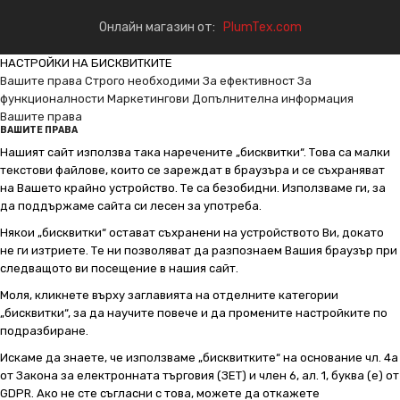
Онлайн магазин от:
PlumTex.com
НАСТРОЙКИ НА БИСКВИТКИТЕ
Вашите права
Строго необходими
За ефективност
За
функционалности
Маркетингови
Допълнителна информация
Вашите права
ВАШИТЕ ПРАВА
Нашият сайт използва така наречените „бисквитки“. Това са малки
текстови файлове, които се зареждат в браузъра и се съхраняват
на Вашето крайно устройство. Те са безобидни. Използваме ги, за
да поддържаме сайта си лесен за употреба.
Някои „бисквитки“ остават съхранени на устройството Ви, докато
не ги изтриете. Те ни позволяват да разпознаем Вашия браузър при
следващото ви посещение в нашия сайт.
Моля, кликнете върху заглавията на отделните категории
„бисквитки“, за да научите повече и да промените настройките по
подразбиране.
Искаме да знаете, че използваме „бисквитките“ на основание чл. 4а
от Закона за електронната търговия (ЗЕТ) и член 6, ал. 1, буква (е) от
GDPR. Ако не сте съгласни с това, можете да откажете