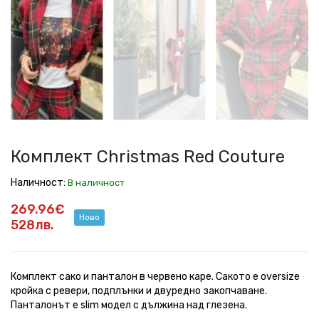
Christmas
Christmas
Christmas
Christmas
Christmas
Christmas
Christmas
Christmas
Christmas
Red
Red
Red
Red
Red
Red
Red
Red
Red
Couture
Couture
Couture
Couture
Couture
Couture
Couture
Couture
Couture
Комплект Christmas Red Couture
Наличност:
В наличност
269.96€
Ново
528лв.
Комплект сако и панталон в червено каре. Сакото е oversize
кройка с ревери, подплънки и двуредно закопчаване.
Панталонът е slim модел с дължина над глезена.