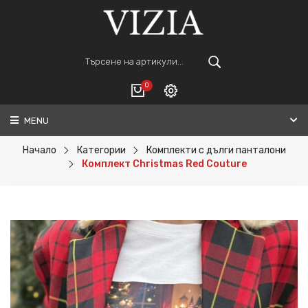
0
MENU
Вход
ВАШАТА КОЛИЧКА Е ПРАЗНА.
Регистрация
Начало
Категории
Комплекти с дълги панталони
Комплект Christmas Red Couture
Общо :
0€
ПОРЪЧАЙ