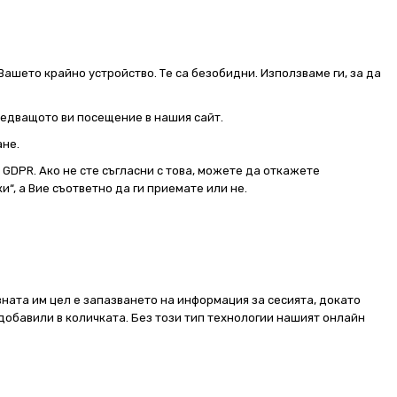
Вашето крайно устройство. Те са безобидни. Използваме ги, за да
следващото ви посещение в нашия сайт.
ане.
от GDPR. Ако не сте съгласни с това, можете да откажете
и“, а Вие съответно да ги приемате или не.
ната им цел е запазването на информация за сесията, докато
добавили в количката. Без този тип технологии нашият онлайн