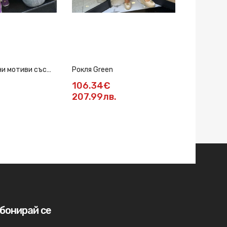
ни мотиви със
Рокля Green
Рокля черн
106.34€
80.78€
207.99лв.
158лв.
бонирай се