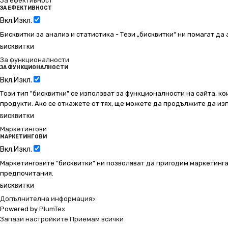
За ефективност
ЗА ЕФЕКТИВНОСТ
Вкл.
Изкл.
Бисквитки за анализ и статистика - Тези „бисквитки“ ни помагат д
БИСКВИТКИ
За функционалности
ЗА ФУНКЦИОНАЛНОСТИ
Вкл.
Изкл.
Този тип "бисквитки" се използват за функционалности на сайта, ко
продукти. Ако се откажете от тях, ще можете да продължите да изп
БИСКВИТКИ
Маркетингови
МАРКЕТИНГОВИ
Вкл.
Изкл.
Маркетинговите "бисквитки" ни позволяват да пригодим маркетинга
предпочитания.
БИСКВИТКИ
Допълнителна информация>
Powered by
PlumTex
Запази настройките
Приемам всички