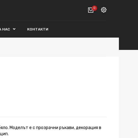
0
Вход
А НАС
КОНТАКТИ
ВАШАТА КОЛИЧКА Е ПРАЗНА.
Регистрация
Общо :
0€
ПОРЪЧАЙ
бяло. Моделът е с прозрачни ръкави, декорация в
 цип.