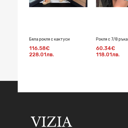
Бяла рокля с кактуси
Рокля с 7/8 ръка
116.58€
60.34€
228.01лв.
118.01лв.