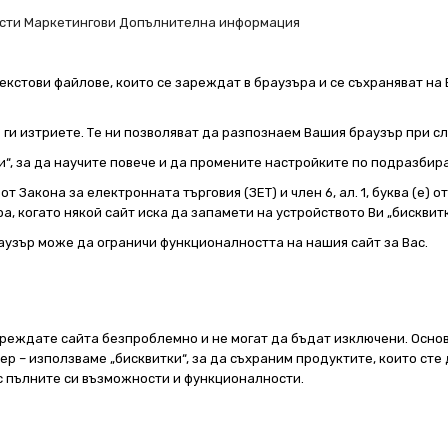
сти
Маркетингови
Допълнителна информация
екстови файлове, които се зареждат в браузъра и се съхраняват на 
е ги изтриете. Те ни позволяват да разпознаем Вашия браузър при 
и“, за да научите повече и да промените настройките по подразбир
т Закона за електронната търговия (ЗЕТ) и член 6, ал. 1, буква (е) 
а, когато някой сайт иска да запамети на устройството Ви „бисквитк
аузър може да ограничи функционалността на нашия сайт за Вас.
реждате сайта безпроблемно и не могат да бъдат изключени. Основ
 – използваме „бисквитки“, за да съхраним продуктите, които сте 
 с пълните си възможности и функционалности.