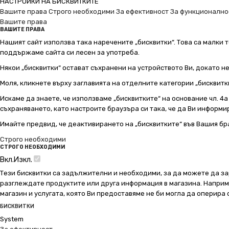
НАСТРОЙКИ НА БИСКВИТКИТЕ
Вашите права
Строго необходими
За ефективност
За функционално
Вашите права
ВАШИТЕ ПРАВА
Нашият сайт използва така наречените „бисквитки“. Това са малки т
поддържаме сайта си лесен за употреба.
Някои „бисквитки“ остават съхранени на устройството Ви, докато н
Моля, кликнете върху заглавията на отделните категории „бисквитк
Искаме да знаете, че използваме „бисквитките“ на основание чл. 4а о
съхраняването, като настроите браузъра си така, че да Ви информир
Имайте предвид, че деактивирането на „бисквитките“ във Вашия бр
Строго необходими
СТРОГО НЕОБХОДИМИ
Вкл.
Изкл.
Тези бисквитки са задължителни и необходими, за да можете да за
разглеждате продуктите или друга информация в магазина. Например
магазин и услугата, която Ви предоставяме не би могла да оперира
БИСКВИТКИ
System