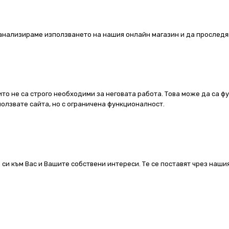
а анализираме използването на нашия онлайн магазин и да проследя
ито не са строго необходими за неговата работа. Това може да са ф
олзвате сайта, но с ограничена функционалност.
 си към Вас и Вашите собствени интереси. Те се поставят чрез наш