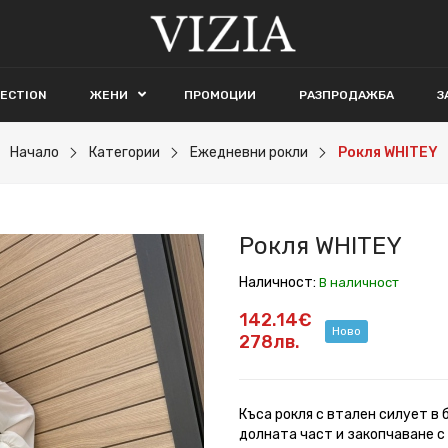
LECTION
ЖЕНИ
ПРОМОЦИИ
РАЗПРОДАЖБА
З
Начало
Категории
Ежедневни рокли
Рокля WHITEY
Рокля WHITEY
Наличност:
В наличност
142.14€
Ново
278лв.
Къса рокля с втален силует в 
долната част и закопчаване с