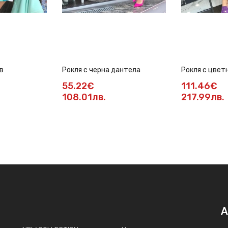
в
Рокля с черна дантела
Рокля с цвет
солей пола
55.22€
111.46€
108.01лв.
217.99лв.
А