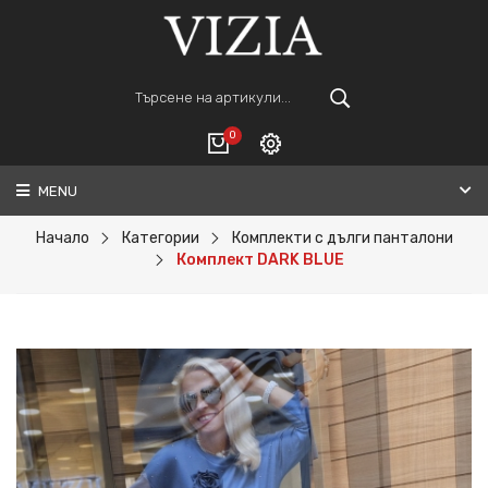
0
MENU
Вход
ВАШАТА КОЛИЧКА Е ПРАЗНА.
Регистрация
Начало
Категории
Комплекти с дълги панталони
Комплект DARK BLUE
Общо :
0€
ПОРЪЧАЙ