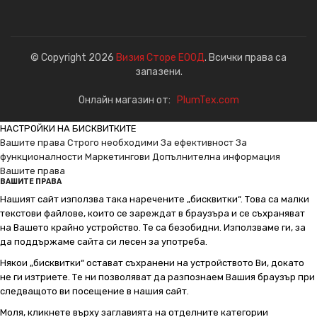
© Copyright 2026
Визия Сторе ЕООД
. Всички права са
запазени.
Онлайн магазин от:
PlumTex.com
НАСТРОЙКИ НА БИСКВИТКИТЕ
Вашите права
Строго необходими
За ефективност
За
функционалности
Маркетингови
Допълнителна информация
Вашите права
ВАШИТЕ ПРАВА
Нашият сайт използва така наречените „бисквитки“. Това са малки
текстови файлове, които се зареждат в браузъра и се съхраняват
на Вашето крайно устройство. Те са безобидни. Използваме ги, за
да поддържаме сайта си лесен за употреба.
Някои „бисквитки“ остават съхранени на устройството Ви, докато
не ги изтриете. Те ни позволяват да разпознаем Вашия браузър при
следващото ви посещение в нашия сайт.
Моля, кликнете върху заглавията на отделните категории