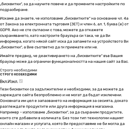
„бисквитки“, за да научите повече и да промените настройките по
подразбиране.
Искаме да знаете, че използваме „бисквитките“ на основание чл. 4а
от Закона за електронната търговия (ЗЕТ) и член 6, ал. 1, буква (е) от
GDPR. Ако не сте съгласни с това, можете да откажете
съхраняването, като настроите браузъра си така, че да Ви
информира, когато някой сайт иска да запамети на устройството Ви
„бисквитки“, а Вие съответно да ги приемате или не.
Имайте предвид, че деактивирането на „бисквитките“ във Вашия
браузър може да ограничи функционалността на нашия сайт за Вас.
Строго необходими
СТРОГО НЕОБХОДИМИ
Вкл.
Изкл.
Тези бисквитки са задължителни и необходими, за да можете да
зареждате сайта безпроблемно и не могат да бъдат изключени.
Основната им цел е запазването на информация за сесията, докато
разглеждате продуктите или друга информация в магазина.
Например – използваме „бисквитки“, за да съхраним продуктите,
които сте добавили в количката. Без този тип технологии нашият
онлайн магазин и услугата, която Ви предоставяме не би могла да