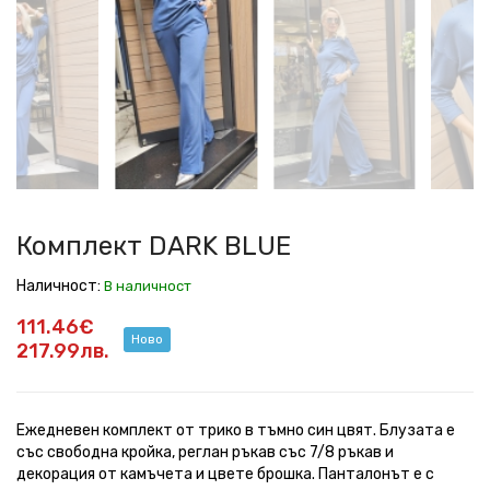
DARK
DARK
DARK
DARK
DARK
DARK
DARK
DARK
BLUE
BLUE
BLUE
BLUE
BLUE
BLUE
BLUE
BLUE
Комплект DARK BLUE
Наличност:
В наличност
111.46€
Ново
217.99лв.
Ежедневен комплект от трико в тъмно син цвят. Блузата е
със свободна кройка, реглан ръкав със 7/8 ръкав и
декорация от камъчета и цвете брошка. Панталонът е с