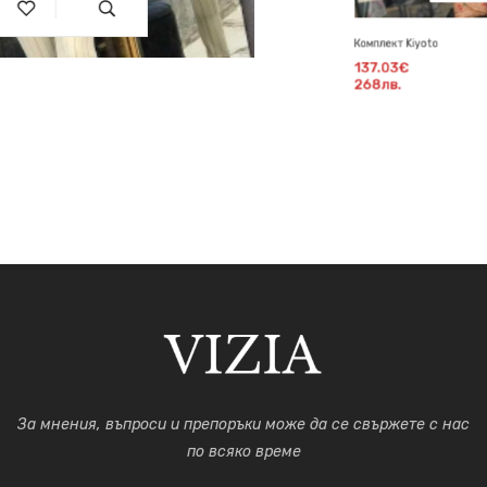
Комплект Kiyoto
137.03€
268лв.
За мнения, въпроси и препоръки може да се свържете с нас
по всяко време