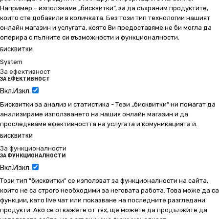
Например – използваме „бисквитки“, за да съхраним продуктите,
които сте добавили в количката. Без този тип технологии нашият
онлайн магазин и услугата, която Ви предоставяме не би могла да
оперира с пълните си възможности и функционалности.
БИСКВИТКИ
System
За ефективност
ЗА ЕФЕКТИВНОСТ
Вкл.
Изкл.
Бисквитки за анализ и статистика - Тези „бисквитки“ ни помагат да
анализираме използването на нашия онлайн магазин и да
проследяваме ефективността на услугата и комуникацията й.
БИСКВИТКИ
За функционалности
ЗА ФУНКЦИОНАЛНОСТИ
Вкл.
Изкл.
Този тип "бисквитки" се използват за функционалности на сайта,
които не са строго необходими за неговата работа. Това може да са
функции, като live чат или показване на последните разгледани
продукти. Ако се откажете от тях, ще можете да продължите да