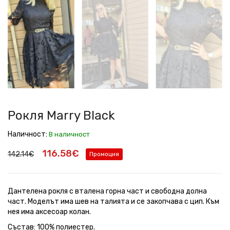
Marry
Marry
Marry
Marry
Marry
Marry
Marry
Marry
Black
Black
Black
Black
Black
Black
Black
Black
Рокля Marry Black
Наличност:
В наличност
116.58€
142.14€
Промоция
Дантелена рокля с вталена горна част и свободна долна
част. Моделът има шев на талията и се закопчава с цип. Към
нея има аксесоар колан.
Състав: 100% полиестер.