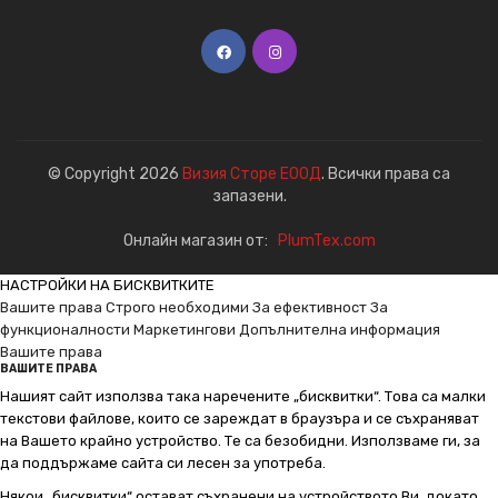
© Copyright 2026
Визия Сторе ЕООД
. Всички права са
запазени.
Онлайн магазин от:
PlumTex.com
НАСТРОЙКИ НА БИСКВИТКИТЕ
Вашите права
Строго необходими
За ефективност
За
функционалности
Маркетингови
Допълнителна информация
Вашите права
ВАШИТЕ ПРАВА
Нашият сайт използва така наречените „бисквитки“. Това са малки
текстови файлове, които се зареждат в браузъра и се съхраняват
на Вашето крайно устройство. Те са безобидни. Използваме ги, за
да поддържаме сайта си лесен за употреба.
Някои „бисквитки“ остават съхранени на устройството Ви, докато