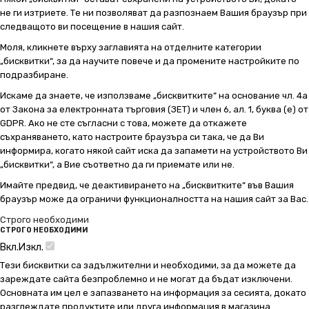
не ги изтриете. Те ни позволяват да разпознаем Вашия браузър при
следващото ви посещение в нашия сайт.
Моля, кликнете върху заглавията на отделните категории
„бисквитки“, за да научите повече и да промените настройките по
подразбиране.
Искаме да знаете, че използваме „бисквитките“ на основание чл. 4а
от Закона за електронната търговия (ЗЕТ) и член 6, ал. 1, буква (е) от
GDPR. Ако не сте съгласни с това, можете да откажете
съхраняването, като настроите браузъра си така, че да Ви
информира, когато някой сайт иска да запамети на устройството Ви
„бисквитки“, а Вие съответно да ги приемате или не.
Имайте предвид, че деактивирането на „бисквитките“ във Вашия
браузър може да ограничи функционалността на нашия сайт за Вас.
Строго необходими
СТРОГО НЕОБХОДИМИ
Вкл.
Изкл.
Тези бисквитки са задължителни и необходими, за да можете да
зареждате сайта безпроблемно и не могат да бъдат изключени.
Основната им цел е запазването на информация за сесията, докато
разглеждате продуктите или друга информация в магазина.