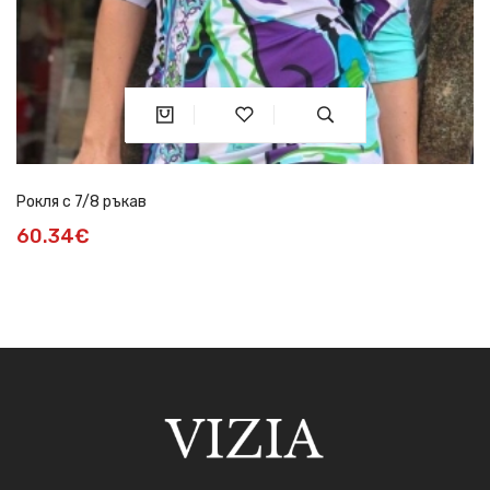
Рокля с 7/8 ръкав
60.34€