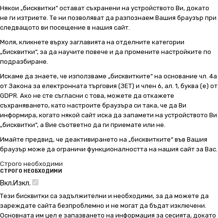
Някои „бисквитки“ остават съхранени на устройството Ви, докато
не ги изтриете. Те ни позволяват да разпознаем Вашия браузър при
следващото ви посещение в нашия сайт.
Моля, кликнете върху заглавията на отделните категории
„бисквитки“, за да научите повече и да промените настройките по
подразбиране.
Искаме да знаете, че използваме „бисквитките“ на основание чл. 4а
от Закона за електронната търговия (ЗЕТ) и член 6, ал. 1, буква (е) от
GDPR. Ако не сте съгласни с това, можете да откажете
съхраняването, като настроите браузъра си така, че да Ви
информира, когато някой сайт иска да запамети на устройството Ви
„бисквитки“, а Вие съответно да ги приемате или не.
Имайте предвид, че деактивирането на „бисквитките“ във Вашия
браузър може да ограничи функционалността на нашия сайт за Вас.
Строго необходими
СТРОГО НЕОБХОДИМИ
Вкл.
Изкл.
Тези бисквитки са задължителни и необходими, за да можете да
зареждате сайта безпроблемно и не могат да бъдат изключени.
Основната им цел е запазването на информация за сесията, докато