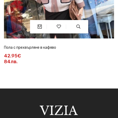
Пола с прехвърляне в кафяво
42.95€
84лв.