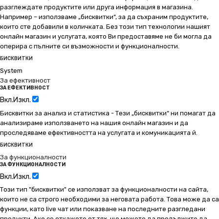
разглеждате продуктите или друга информация в магазина.
Например – използваме „бисквитки“, за да съхраним продуктите,
които сте добавили в количката. Без този тип технологии нашият
онлайн магазин и услугата, която Ви предоставяме не би могла да
оперира с пълните си възможности и функционалности.
БИСКВИТКИ
System
За ефективност
ЗА ЕФЕКТИВНОСТ
Вкл.
Изкл.
Бисквитки за анализ и статистика - Тези „бисквитки“ ни помагат да
анализираме използването на нашия онлайн магазин и да
проследяваме ефективността на услугата и комуникацията й.
БИСКВИТКИ
За функционалности
ЗА ФУНКЦИОНАЛНОСТИ
Вкл.
Изкл.
Този тип "бисквитки" се използват за функционалности на сайта,
които не са строго необходими за неговата работа. Това може да са
функции, като live чат или показване на последните разгледани
продукти. Ако се откажете от тях, ще можете да продължите да