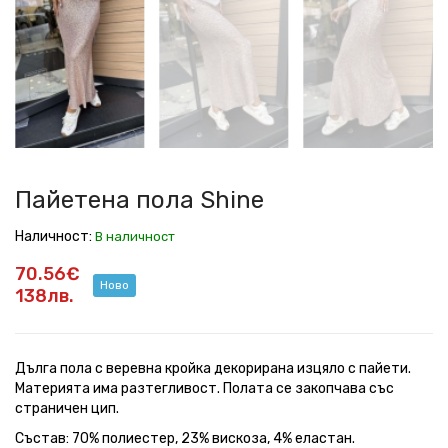
Shine
Shine
Shine
Shine
Shine
Shine
Пайетена пола Shine
Наличност:
В наличност
70.56€
Ново
138лв.
Дълга пола с веревна кройка декорирана изцяло с пайети.
Материята има разтегливост. Полата се закопчава със
страничен цип.
Състав: 70% полиестер, 23% вискоза, 4% еластан.