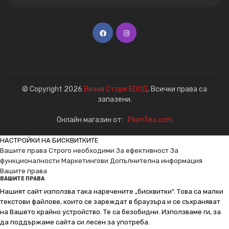
© Copyright 2026
Визия Сторе ЕООД
. Всички права са
запазени.
Онлайн магазин от:
PlumTex.com
НАСТРОЙКИ НА БИСКВИТКИТЕ
Вашите права
Строго необходими
За ефективност
За
функционалности
Маркетингови
Допълнителна информация
Вашите права
ВАШИТЕ ПРАВА
Нашият сайт използва така наречените „бисквитки“. Това са малки
текстови файлове, които се зареждат в браузъра и се съхраняват
на Вашето крайно устройство. Те са безобидни. Използваме ги, за
да поддържаме сайта си лесен за употреба.