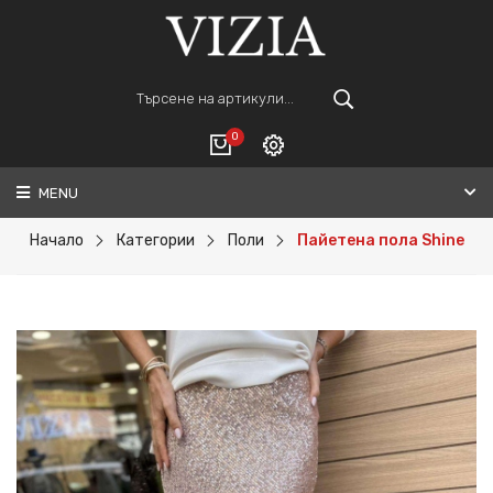
0
MENU
Вход
ВАШАТА КОЛИЧКА Е ПРАЗНА.
Регистрация
Начало
Категории
Поли
Пайетена пола Shine
Общо :
0€
ПОРЪЧАЙ