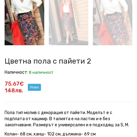
с
с
с
с
с
с
с
с
пайети
пайети
пайети
пайети
пайети
пайети
пайети
пайети
2
2
2
2
2
2
2
2
Цветна пола с пайети 2
Наличност:
В наличност
75.67€
Ново
148лв.
Пола тип молив с декорация от пайети. Моделът е с
подплата от кашмир. В талията е на ластик и е без
закопчаване. Размерът е универсален и е подходящ за S, M.
Колан- 68 см, ханш- 102 см, дължина- 69 см