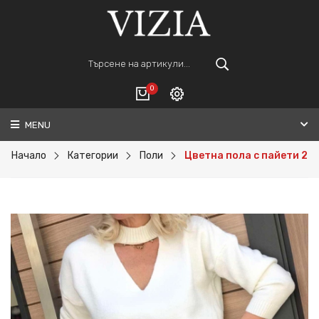
0
MENU
Вход
ВАШАТА КОЛИЧКА Е ПРАЗНА.
Регистрация
Начало
Категории
Поли
Цветна пола с пайети 2
Общо :
0€
ПОРЪЧАЙ