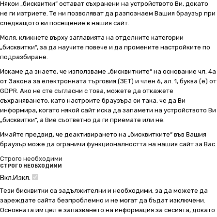
Някои „бисквитки“ остават съхранени на устройството Ви, докато
не ги изтриете. Те ни позволяват да разпознаем Вашия браузър при
следващото ви посещение в нашия сайт.
Моля, кликнете върху заглавията на отделните категории
„бисквитки“, за да научите повече и да промените настройките по
подразбиране.
Искаме да знаете, че използваме „бисквитките“ на основание чл. 4а
от Закона за електронната търговия (ЗЕТ) и член 6, ал. 1, буква (е) от
GDPR. Ако не сте съгласни с това, можете да откажете
съхраняването, като настроите браузъра си така, че да Ви
информира, когато някой сайт иска да запамети на устройството Ви
„бисквитки“, а Вие съответно да ги приемате или не.
Имайте предвид, че деактивирането на „бисквитките“ във Вашия
браузър може да ограничи функционалността на нашия сайт за Вас.
Строго необходими
СТРОГО НЕОБХОДИМИ
Вкл.
Изкл.
Тези бисквитки са задължителни и необходими, за да можете да
зареждате сайта безпроблемно и не могат да бъдат изключени.
Основната им цел е запазването на информация за сесията, докато