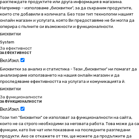
разглеждате продуктите или друга информация в магазина.
Например – използваме „бисквитки“, за да съхраним продуктите,
които сте добавили в количката. Без този тип технологии нашият
онлайн магазин и услугата, която Ви предоставяме не би могла да
оперира с пълните си възможности и функционалности.
БИСКВИТКИ
System
За ефективност
ЗА ЕФЕКТИВНОСТ
Вкл.
Изкл.
Бисквитки за анализ и статистика - Тези „бисквитки“ ни помагат да
анализираме използването на нашия онлайн магазин и да
проследяваме ефективността на услугата и комуникацията й.
БИСКВИТКИ
За функционалности
ЗА ФУНКЦИОНАЛНОСТИ
Вкл.
Изкл.
Този тип "бисквитки" се използват за функционалности на сайта,
които не са строго необходими за неговата работа. Това може да са
функции, като live чат или показване на последните разгледани
продукти. Ако се откажете от тях, ще можете да продължите да