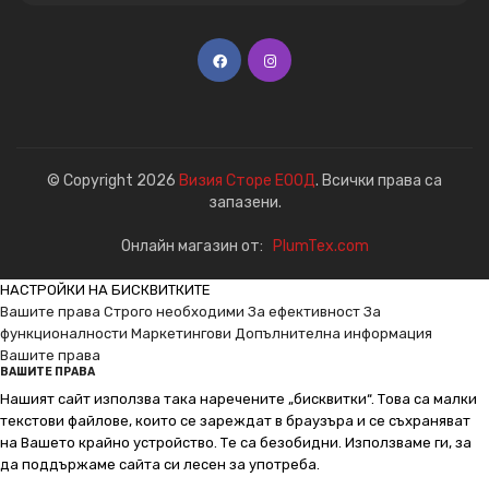
© Copyright 2026
Визия Сторе ЕООД
. Всички права са
запазени.
Онлайн магазин от:
PlumTex.com
НАСТРОЙКИ НА БИСКВИТКИТЕ
Вашите права
Строго необходими
За ефективност
За
функционалности
Маркетингови
Допълнителна информация
Вашите права
ВАШИТЕ ПРАВА
Нашият сайт използва така наречените „бисквитки“. Това са малки
текстови файлове, които се зареждат в браузъра и се съхраняват
на Вашето крайно устройство. Те са безобидни. Използваме ги, за
да поддържаме сайта си лесен за употреба.