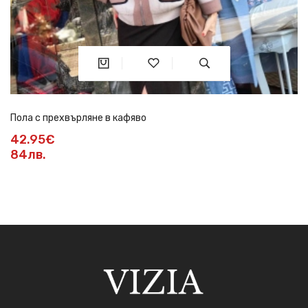
Пола с прехвърляне в кафяво
42.95€
84лв.