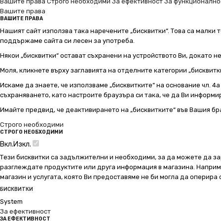
Вашите права
Строго необходими
За ефективност
За функционално
Вашите права
ВАШИТЕ ПРАВА
Нашият сайт използва така наречените „бисквитки“. Това са малки т
поддържаме сайта си лесен за употреба.
Някои „бисквитки“ остават съхранени на устройството Ви, докато н
Моля, кликнете върху заглавията на отделните категории „бисквитк
Искаме да знаете, че използваме „бисквитките“ на основание чл. 4а о
съхраняването, като настроите браузъра си така, че да Ви информир
Имайте предвид, че деактивирането на „бисквитките“ във Вашия бр
Строго необходими
СТРОГО НЕОБХОДИМИ
Вкл.
Изкл.
Тези бисквитки са задължителни и необходими, за да можете да за
разглеждате продуктите или друга информация в магазина. Например
магазин и услугата, която Ви предоставяме не би могла да оперира
БИСКВИТКИ
System
За ефективност
ЗА ЕФЕКТИВНОСТ