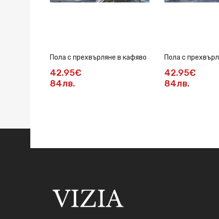
Пола с прехвърляне в кафяво
Пола с прехвърл
42.95€
42.95€
84лв.
84лв.