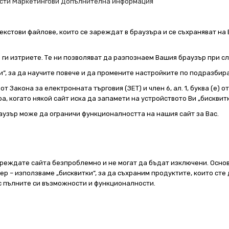
сти
Маркетингови
Допълнителна информация
екстови файлове, които се зареждат в браузъра и се съхраняват на 
е ги изтриете. Те ни позволяват да разпознаем Вашия браузър при 
и“, за да научите повече и да промените настройките по подразбир
т Закона за електронната търговия (ЗЕТ) и член 6, ал. 1, буква (е) 
а, когато някой сайт иска да запамети на устройството Ви „бисквитк
аузър може да ограничи функционалността на нашия сайт за Вас.
реждате сайта безпроблемно и не могат да бъдат изключени. Основ
 – използваме „бисквитки“, за да съхраним продуктите, които сте 
 с пълните си възможности и функционалности.