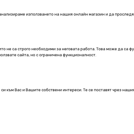
а анализираме използването на нашия онлайн магазин и да проследя
ито не са строго необходими за неговата работа. Това може да са ф
олзвате сайта, но с ограничена функционалност.
 си към Вас и Вашите собствени интереси. Те се поставят чрез наш