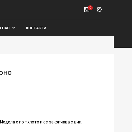
0
Вход
А НАС
КОНТАКТИ
ВАШАТА КОЛИЧКА Е ПРАЗНА.
Регистрация
Общо :
0€
ПОРЪЧАЙ
ерно
.Модела е по тялото и се закопчава с цип.