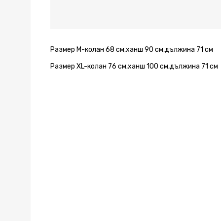
черно
черно
черно
черно
Размер М-колан 68 см,ханш 90 см,дължина 71 см
Размер XL-колан 76 см,ханш 100 см,дължина 71 см