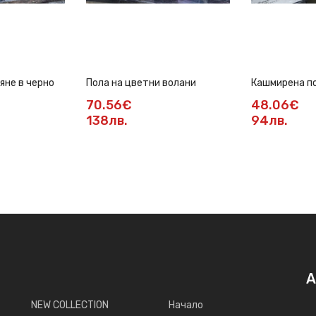
яне в черно
Пола на цветни волани
Кашмирена п
70.56€
48.06€
138лв.
94лв.
А
NEW COLLECTION
Начало