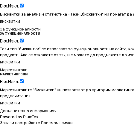
Вкл.
Изкл.
Бисквитки за анализ и статистика - Тези „бисквитки“ ни помагат д
БИСКВИТКИ
За функционалности
ЗА ФУНКЦИОНАЛНОСТИ
Вкл.
Изкл.
Този тип "бисквитки" се използват за функционалности на сайта, ко
продукти. Ако се откажете от тях, ще можете да продължите да изп
БИСКВИТКИ
Маркетингови
МАРКЕТИНГОВИ
Вкл.
Изкл.
Маркетинговите "бисквитки" ни позволяват да пригодим маркетинга
предпочитания.
БИСКВИТКИ
Допълнителна информация>
Powered by
PlumTex
Запази настройките
Приемам всички