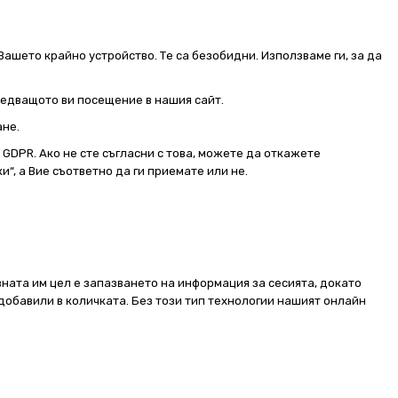
Вашето крайно устройство. Те са безобидни. Използваме ги, за да
следващото ви посещение в нашия сайт.
ане.
от GDPR. Ако не сте съгласни с това, можете да откажете
и“, а Вие съответно да ги приемате или не.
ната им цел е запазването на информация за сесията, докато
добавили в количката. Без този тип технологии нашият онлайн