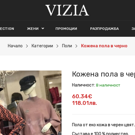
LECTION
ЖЕНИ
ПРОМОЦИИ
РАЗПРОДАЖБА
З
Начало
Категории
Поли
Кожена пола в черно
Кожена пола в ч
Наличност:
В наличност
60.34€
118.01лв.
Пола от еко кожа в черен цвят
Състава е 100 % полиестер.