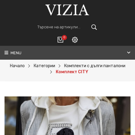
0
MENU
Вход
ВАШАТА КОЛИЧКА Е ПРАЗНА.
Регистрация
Начало
Категории
Комплекти с дълги панталони
Комплект CITY
Общо :
0€
ПОРЪЧАЙ