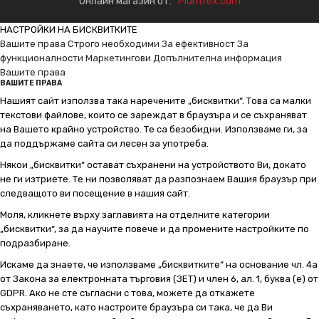
Онлайн магазин от:
PlumTex.com
НАСТРОЙКИ НА БИСКВИТКИТЕ
Вашите права
Строго необходими
За ефективност
За
функционалности
Маркетингови
Допълнителна информация
Вашите права
ВАШИТЕ ПРАВА
Нашият сайт използва така наречените „бисквитки“. Това са малки
текстови файлове, които се зареждат в браузъра и се съхраняват
на Вашето крайно устройство. Те са безобидни. Използваме ги, за
да поддържаме сайта си лесен за употреба.
Някои „бисквитки“ остават съхранени на устройството Ви, докато
не ги изтриете. Те ни позволяват да разпознаем Вашия браузър при
следващото ви посещение в нашия сайт.
Моля, кликнете върху заглавията на отделните категории
„бисквитки“, за да научите повече и да промените настройките по
подразбиране.
Искаме да знаете, че използваме „бисквитките“ на основание чл. 4а
от Закона за електронната търговия (ЗЕТ) и член 6, ал. 1, буква (е) от
GDPR. Ако не сте съгласни с това, можете да откажете
съхраняването, като настроите браузъра си така, че да Ви