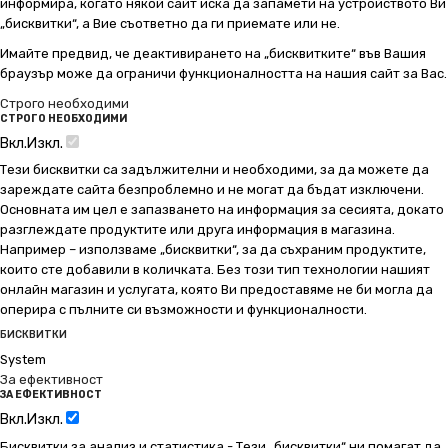
информира, когато някой сайт иска да запамети на устройството Ви
„бисквитки“, а Вие съответно да ги приемате или не.
Имайте предвид, че деактивирането на „бисквитките“ във Вашия
браузър може да ограничи функционалността на нашия сайт за Вас.
Строго необходими
СТРОГО НЕОБХОДИМИ
Вкл.
Изкл.
Тези бисквитки са задължителни и необходими, за да можете да
зареждате сайта безпроблемно и не могат да бъдат изключени.
Основната им цел е запазването на информация за сесията, докато
разглеждате продуктите или друга информация в магазина.
Например – използваме „бисквитки“, за да съхраним продуктите,
които сте добавили в количката. Без този тип технологии нашият
онлайн магазин и услугата, която Ви предоставяме не би могла да
оперира с пълните си възможности и функционалности.
БИСКВИТКИ
System
За ефективност
ЗА ЕФЕКТИВНОСТ
Вкл.
Изкл.
Бисквитки за анализ и статистика - Тези „бисквитки“ ни помагат да