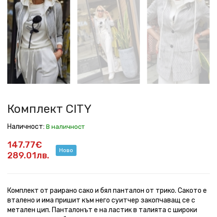
CITY
CITY
CITY
CITY
CITY
CITY
CITY
CITY
Комплект CITY
Наличност:
В наличност
147.77€
Ново
289.01лв.
Комплект от раирано сако и бял панталон от трико. Сакото е
вталено и има пришит към него суитчер закопчаващ се с
метален цип. Панталонът е на ластик в талията с широки