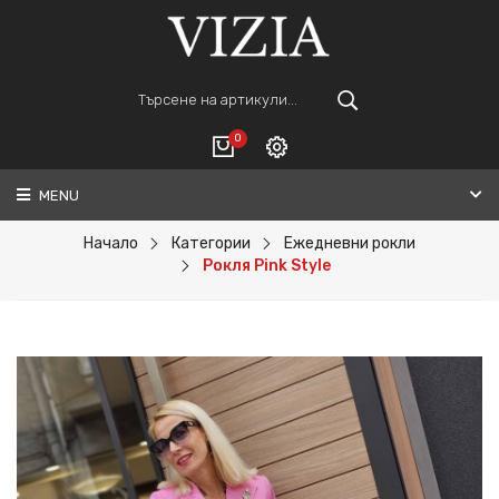
0
MENU
Вход
ВАШАТА КОЛИЧКА Е ПРАЗНА.
Регистрация
Начало
Категории
Ежедневни рокли
Рокля Pink Style
Общо :
0€
ПОРЪЧАЙ