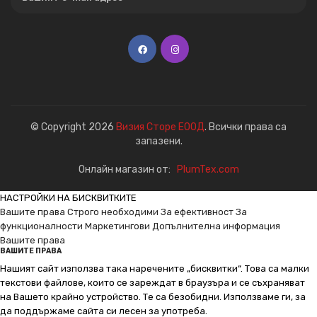
© Copyright 2026
Визия Сторе ЕООД
. Всички права са
запазени.
Онлайн магазин от:
PlumTex.com
НАСТРОЙКИ НА БИСКВИТКИТЕ
Вашите права
Строго необходими
За ефективност
За
функционалности
Маркетингови
Допълнителна информация
Вашите права
ВАШИТЕ ПРАВА
Нашият сайт използва така наречените „бисквитки“. Това са малки
текстови файлове, които се зареждат в браузъра и се съхраняват
на Вашето крайно устройство. Те са безобидни. Използваме ги, за
да поддържаме сайта си лесен за употреба.