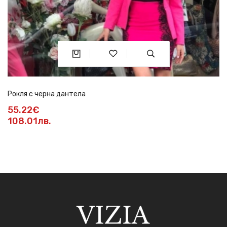
Рокля с черна дантела
55.22€
108.01лв.