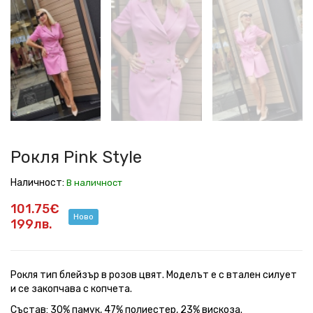
Pink
Pink
Pink
Pink
Pink
Pink
Pink
Style
Style
Style
Style
Style
Style
Style
Рокля Pink Style
Наличност:
В наличност
101.75€
Ново
199лв.
Рокля тип блейзър в розов цвят. Моделът е с втален силует
и се закопчава с копчета.
Състав: 30% памук, 47% полиестер, 23% вискоза.