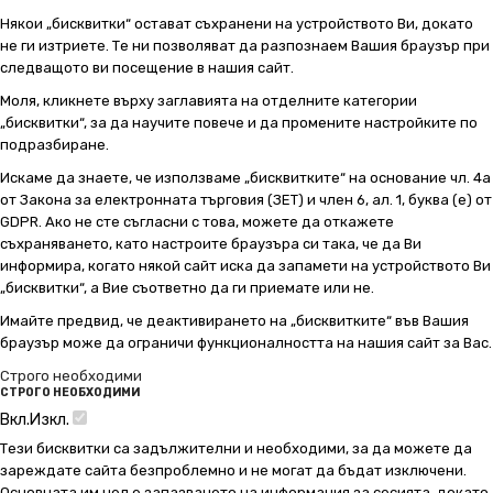
Някои „бисквитки“ остават съхранени на устройството Ви, докато
не ги изтриете. Те ни позволяват да разпознаем Вашия браузър при
следващото ви посещение в нашия сайт.
Моля, кликнете върху заглавията на отделните категории
„бисквитки“, за да научите повече и да промените настройките по
подразбиране.
Искаме да знаете, че използваме „бисквитките“ на основание чл. 4а
от Закона за електронната търговия (ЗЕТ) и член 6, ал. 1, буква (е) от
GDPR. Ако не сте съгласни с това, можете да откажете
съхраняването, като настроите браузъра си така, че да Ви
информира, когато някой сайт иска да запамети на устройството Ви
„бисквитки“, а Вие съответно да ги приемате или не.
Имайте предвид, че деактивирането на „бисквитките“ във Вашия
браузър може да ограничи функционалността на нашия сайт за Вас.
Строго необходими
СТРОГО НЕОБХОДИМИ
Вкл.
Изкл.
Тези бисквитки са задължителни и необходими, за да можете да
зареждате сайта безпроблемно и не могат да бъдат изключени.
Основната им цел е запазването на информация за сесията, докато