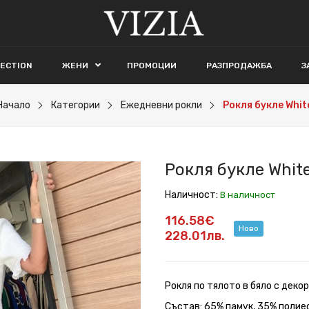
LECTION
ЖЕНИ
ПРОМОЦИИ
РАЗПРОДАЖБА
З
Начало
Категории
Ежедневни рокли
Рокля букле Whit
Рокля букле Whit
Наличност:
В наличност
116.58€
Ново
228.01лв.
Рокля по тялото в бяло с деко
Състав: 65% памук, 35% полие