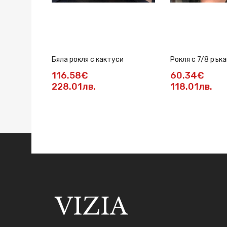
Бяла рокля с кактуси
Рокля с 7/8 ръка
116.58€
60.34€
228.01лв.
118.01лв.