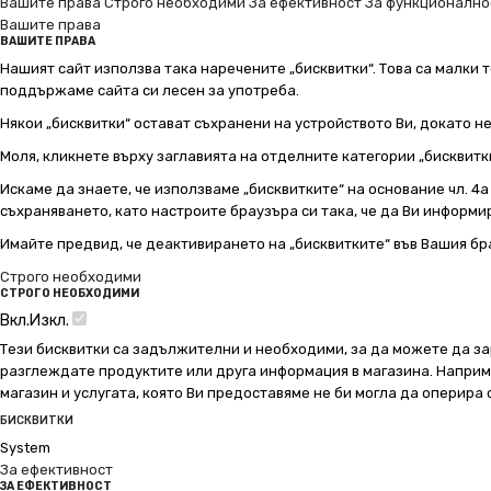
Вашите права
Строго необходими
За ефективност
За функционално
Вашите права
ВАШИТЕ ПРАВА
Нашият сайт използва така наречените „бисквитки“. Това са малки т
поддържаме сайта си лесен за употреба.
Някои „бисквитки“ остават съхранени на устройството Ви, докато н
Моля, кликнете върху заглавията на отделните категории „бисквитк
Искаме да знаете, че използваме „бисквитките“ на основание чл. 4а о
съхраняването, като настроите браузъра си така, че да Ви информир
Имайте предвид, че деактивирането на „бисквитките“ във Вашия бр
Строго необходими
СТРОГО НЕОБХОДИМИ
Вкл.
Изкл.
Тези бисквитки са задължителни и необходими, за да можете да за
разглеждате продуктите или друга информация в магазина. Например
магазин и услугата, която Ви предоставяме не би могла да оперира
БИСКВИТКИ
System
За ефективност
ЗА ЕФЕКТИВНОСТ