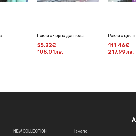
в
Рокля с черна дантела
Рокля с цвет
солей пола
55.22€
111.46€
108.01лв.
217.99лв.
А
NEW COLLECTION
Начало