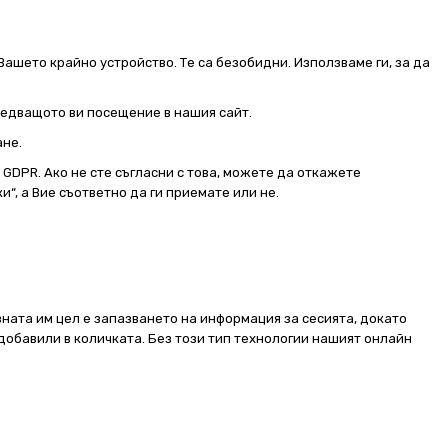
Вашето крайно устройство. Те са безобидни. Използваме ги, за да
следващото ви посещение в нашия сайт.
ане.
от GDPR. Ако не сте съгласни с това, можете да откажете
и“, а Вие съответно да ги приемате или не.
ната им цел е запазването на информация за сесията, докато
добавили в количката. Без този тип технологии нашият онлайн