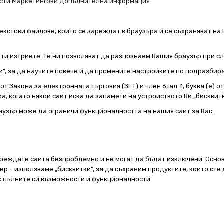
сти
Маркетингови
Допълнителна информация
екстови файлове, които се зареждат в браузъра и се съхраняват на 
е ги изтриете. Те ни позволяват да разпознаем Вашия браузър при 
и“, за да научите повече и да промените настройките по подразбир
т Закона за електронната търговия (ЗЕТ) и член 6, ал. 1, буква (е) 
а, когато някой сайт иска да запамети на устройството Ви „бисквитк
аузър може да ограничи функционалността на нашия сайт за Вас.
реждате сайта безпроблемно и не могат да бъдат изключени. Основ
 – използваме „бисквитки“, за да съхраним продуктите, които сте 
 с пълните си възможности и функционалности.