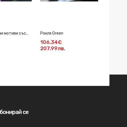
ни мотиви със
Рокля Green
Рокля черн
106.34€
80.78€
207.99лв.
158лв.
бонирай се