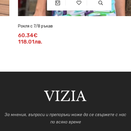
Рокля с 7/8 ръкав
60.34€
118.01лв.
За мнения, въпроси и препоръки може да се свържете с нас
по всяко време