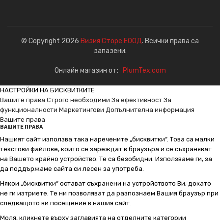
© Copyright 2026
Визия Сторе ЕООД
. Всички права са
запазени.
Онлайн магазин от:
PlumTex.com
НАСТРОЙКИ НА БИСКВИТКИТЕ
Вашите права
Строго необходими
За ефективност
За
функционалности
Маркетингови
Допълнителна информация
Вашите права
ВАШИТЕ ПРАВА
Нашият сайт използва така наречените „бисквитки“. Това са малки
текстови файлове, които се зареждат в браузъра и се съхраняват
на Вашето крайно устройство. Те са безобидни. Използваме ги, за
да поддържаме сайта си лесен за употреба.
Някои „бисквитки“ остават съхранени на устройството Ви, докато
не ги изтриете. Те ни позволяват да разпознаем Вашия браузър при
следващото ви посещение в нашия сайт.
Моля, кликнете върху заглавията на отделните категории