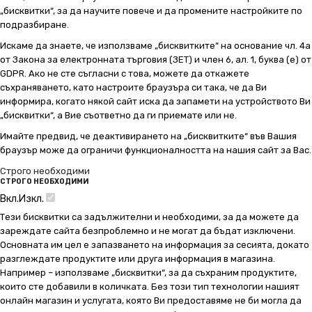
„бисквитки“, за да научите повече и да промените настройките по
подразбиране.
Искаме да знаете, че използваме „бисквитките“ на основание чл. 4а
от Закона за електронната търговия (ЗЕТ) и член 6, ал. 1, буква (е) от
GDPR. Ако не сте съгласни с това, можете да откажете
съхраняването, като настроите браузъра си така, че да Ви
информира, когато някой сайт иска да запамети на устройството Ви
„бисквитки“, а Вие съответно да ги приемате или не.
Имайте предвид, че деактивирането на „бисквитките“ във Вашия
браузър може да ограничи функционалността на нашия сайт за Вас.
Строго необходими
СТРОГО НЕОБХОДИМИ
Вкл.
Изкл.
Тези бисквитки са задължителни и необходими, за да можете да
зареждате сайта безпроблемно и не могат да бъдат изключени.
Основната им цел е запазването на информация за сесията, докато
разглеждате продуктите или друга информация в магазина.
Например – използваме „бисквитки“, за да съхраним продуктите,
които сте добавили в количката. Без този тип технологии нашият
онлайн магазин и услугата, която Ви предоставяме не би могла да