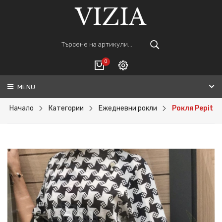
0
MENU
Вход
ВАШАТА КОЛИЧКА Е ПРАЗНА.
Регистрация
Начало
Категории
Ежедневни рокли
Рокля Pepit
Общо :
0€
ПОРЪЧАЙ