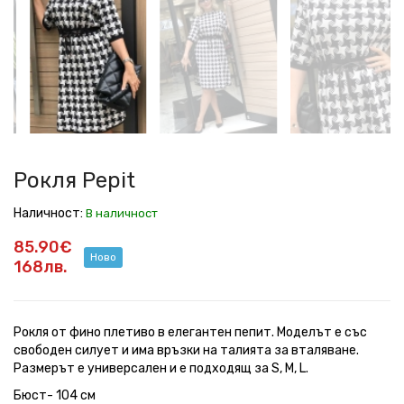
Рокля Pepit
Наличност:
В наличност
85.90€
Ново
168лв.
Рокля от фино плетиво в елегантен пепит. Моделът е със
свободен силует и има връзки на талията за вталяване.
Размерът е универсален и е подходящ за S, M, L.
Бюст- 104 см