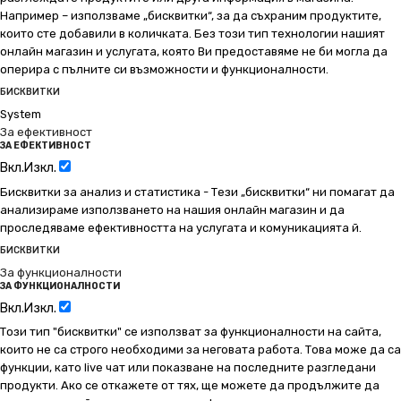
Например – използваме „бисквитки“, за да съхраним продуктите,
които сте добавили в количката. Без този тип технологии нашият
онлайн магазин и услугата, която Ви предоставяме не би могла да
оперира с пълните си възможности и функционалности.
БИСКВИТКИ
System
За ефективност
ЗА ЕФЕКТИВНОСТ
Вкл.
Изкл.
Бисквитки за анализ и статистика - Тези „бисквитки“ ни помагат да
анализираме използването на нашия онлайн магазин и да
проследяваме ефективността на услугата и комуникацията й.
БИСКВИТКИ
За функционалности
ЗА ФУНКЦИОНАЛНОСТИ
Вкл.
Изкл.
Този тип "бисквитки" се използват за функционалности на сайта,
които не са строго необходими за неговата работа. Това може да са
функции, като live чат или показване на последните разгледани
продукти. Ако се откажете от тях, ще можете да продължите да