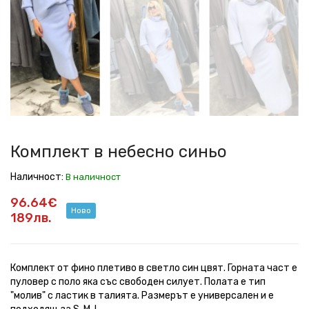
в
в
в
в
в
в
в
в
небесно
небесно
небесно
небесно
небесно
небесно
небесно
небесно
синьо
синьо
синьо
синьо
синьо
синьо
синьо
синьо
Комплект в небесно синьо
Наличност:
В наличност
96.64€
Ново
189лв.
Комплект от фино плетиво в светло син цвят. Горната част е
пуловер с поло яка със свободен силует. Полата е тип
"молив" с ластик в талията. Размерът е универсален и е