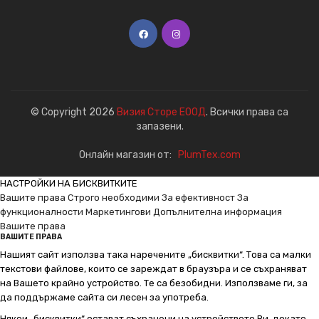
© Copyright 2026
Визия Сторе ЕООД
. Всички права са
запазени.
Онлайн магазин от:
PlumTex.com
НАСТРОЙКИ НА БИСКВИТКИТЕ
Вашите права
Строго необходими
За ефективност
За
функционалности
Маркетингови
Допълнителна информация
Вашите права
ВАШИТЕ ПРАВА
Нашият сайт използва така наречените „бисквитки“. Това са малки
текстови файлове, които се зареждат в браузъра и се съхраняват
на Вашето крайно устройство. Те са безобидни. Използваме ги, за
да поддържаме сайта си лесен за употреба.
Някои „бисквитки“ остават съхранени на устройството Ви, докато