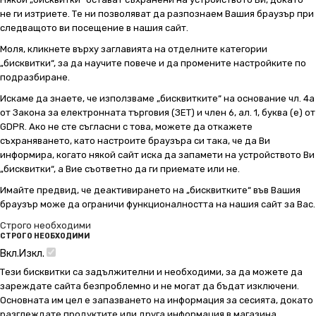
не ги изтриете. Те ни позволяват да разпознаем Вашия браузър при
следващото ви посещение в нашия сайт.
Моля, кликнете върху заглавията на отделните категории
„бисквитки“, за да научите повече и да промените настройките по
подразбиране.
Искаме да знаете, че използваме „бисквитките“ на основание чл. 4а
от Закона за електронната търговия (ЗЕТ) и член 6, ал. 1, буква (е) от
GDPR. Ако не сте съгласни с това, можете да откажете
съхраняването, като настроите браузъра си така, че да Ви
информира, когато някой сайт иска да запамети на устройството Ви
„бисквитки“, а Вие съответно да ги приемате или не.
Имайте предвид, че деактивирането на „бисквитките“ във Вашия
браузър може да ограничи функционалността на нашия сайт за Вас.
Строго необходими
СТРОГО НЕОБХОДИМИ
Вкл.
Изкл.
Тези бисквитки са задължителни и необходими, за да можете да
зареждате сайта безпроблемно и не могат да бъдат изключени.
Основната им цел е запазването на информация за сесията, докато
разглеждате продуктите или друга информация в магазина.