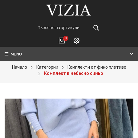
0
MENU
Вход
ВАШАТА КОЛИЧКА Е ПРАЗНА.
Регистрация
Начало
Категории
Комплекти от фино плетиво
Комплект в небесно синьо
Общо :
0€
ПОРЪЧАЙ