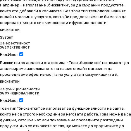
Например – използваме „бисквитки“, за да съхраним продуктите,
които сте добавили в количката. Без този тип технологии нашият
онлайн магазин и услугата, която Ви предоставяме не би могла да
оперира с пълните си възможности и функционалности.
БИСКВИТКИ
System
За ефективност
ЗА ЕФЕКТИВНОСТ
Вкл.
Изкл.
Бисквитки за анализ и статистика - Тези „бисквитки“ ни помагат да
анализираме използването на нашия онлайн магазин и да
проследяваме ефективността на услугата и комуникацията й.
БИСКВИТКИ
За функционалности
ЗА ФУНКЦИОНАЛНОСТИ
Вкл.
Изкл.
Този тип "бисквитки" се използват за функционалности на сайта,
които не са строго необходими за неговата работа. Това може да са
функции, като live чат или показване на последните разгледани
продукти. Ако се откажете от тях, ще можете да продължите да