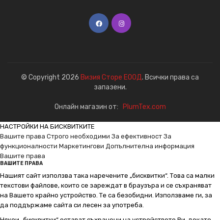
© Copyright 2026
Визия Сторе ЕООД
. Всички права са
запазени.
Онлайн магазин от:
PlumTex.com
НАСТРОЙКИ НА БИСКВИТКИТЕ
Вашите права
Строго необходими
За ефективност
За
функционалности
Маркетингови
Допълнителна информация
Вашите права
ВАШИТЕ ПРАВА
Нашият сайт използва така наречените „бисквитки“. Това са малки
текстови файлове, които се зареждат в браузъра и се съхраняват
на Вашето крайно устройство. Те са безобидни. Използваме ги, за
да поддържаме сайта си лесен за употреба.
Някои „бисквитки“ остават съхранени на устройството Ви, докато