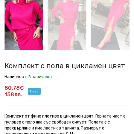
с
с
с
с
с
с
с
с
с
пола
пола
пола
пола
пола
пола
пола
пола
пола
в
в
в
в
в
в
в
в
в
цикламен
цикламен
цикламен
цикламен
цикламен
цикламен
цикламен
цикламен
цикламен
цвят
цвят
цвят
цвят
цвят
цвят
цвят
цвят
цвят
Комплект с пола в цикламен цвят
Наличност:
В наличност
80.78€
Ново
158лв.
Комплект от фино плетиво в цикламен цвят. Горната част е
пуловер с поло яка със свободен силует. Полата е с
прехвърляне и има ластик в талията. Размерът е