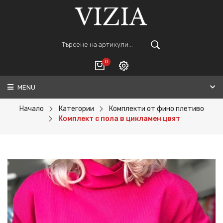
0
MENU
Вход
ВАШАТА КОЛИЧКА Е ПРАЗНА.
Регистрация
Начало
Категории
Комплекти от фино плетиво
Комплект с пола в цикламен цвят
Общо :
0€
ПОРЪЧАЙ