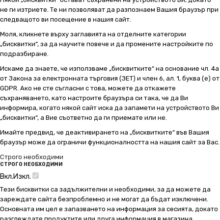
не ги изтриете. Те ни позволяват да разпознаем Вашия браузър при
следващото ви посещение в нашия сайт.
Моля, кликнете върху заглавията на отделните категории
„бисквитки“, за да научите повече и да промените настройките по
подразбиране.
Искаме да знаете, че използваме „бисквитките“ на основание чл. 4а
от Закона за електронната търговия (ЗЕТ) и член 6, ал. 1, буква (е) от
GDPR. Ако не сте съгласни с това, можете да откажете
съхраняването, като настроите браузъра си така, че да Ви
информира, когато някой сайт иска да запамети на устройството Ви
„бисквитки“, а Вие съответно да ги приемате или не.
Имайте предвид, че деактивирането на „бисквитките“ във Вашия
браузър може да ограничи функционалността на нашия сайт за Вас.
Строго необходими
СТРОГО НЕОБХОДИМИ
Вкл.
Изкл.
Тези бисквитки са задължителни и необходими, за да можете да
зареждате сайта безпроблемно и не могат да бъдат изключени.
Основната им цел е запазването на информация за сесията, докато
разглеждате продуктите или друга информация в магазина.