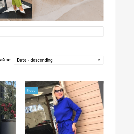
ай по:
Date - descending
Ново