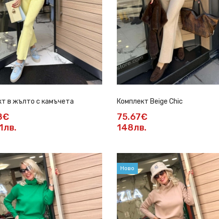
т в жълто с камъчета
Комплект Beige Chic
8€
75.67€
1лв.
148лв.
Ново