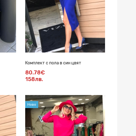
Комплект с пола в син цвят
80.78€
158лв.
Ново