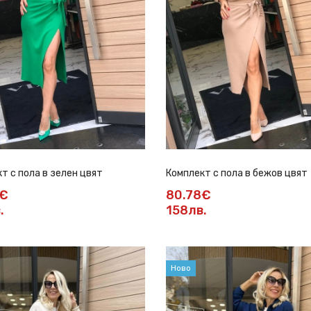
т с пола в зелен цвят
Комплект с пола в бежов цвят
8€
80.78€
.
158лв.
Ново