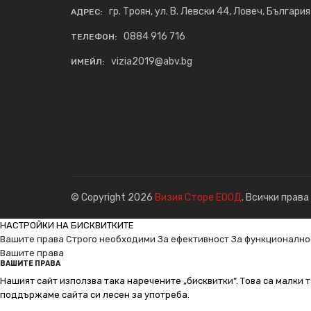
гр. Троян, ул. В. Левски 44, Ловеч, България
АДРЕС:
0884 916 716
ТЕЛЕФОН:
vizia2019@abv.bg
ИМЕЙЛ:
© Copyright 2026
Визия Сторе ЕООД
. Всички права
НАСТРОЙКИ НА БИСКВИТКИТЕ
Вашите права
Строго необходими
За ефективност
За функционално
Вашите права
ВАШИТЕ ПРАВА
Нашият сайт използва така наречените „бисквитки“. Това са малки т
поддържаме сайта си лесен за употреба.