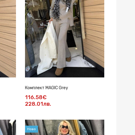
Комплект MAGIC Grey
116.58€
228.01лв.
Ново