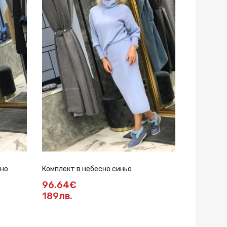
рно
Комплект в небесно синьо
96.64€
189лв.