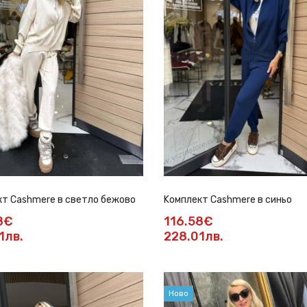
т Cashmere в светло бежово
Kомплект Cashmere в синьо
8€
116.58€
1лв.
228.01лв.
Ново