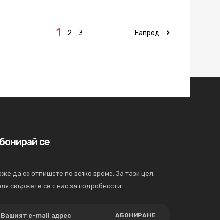
1
д
2
3
Напред
бонирай се
же да се отпишете по всяко време. За тази цел,
ля свържете се с нас за подробности.
АБОНИРАНЕ