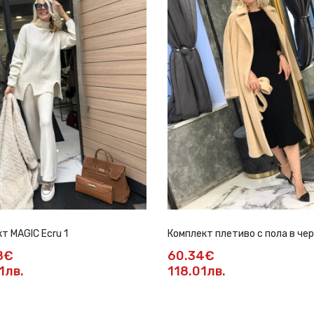
т MAGIC Ecru 1
Комплект плетиво с пола в че
8€
60.34€
1лв.
118.01лв.