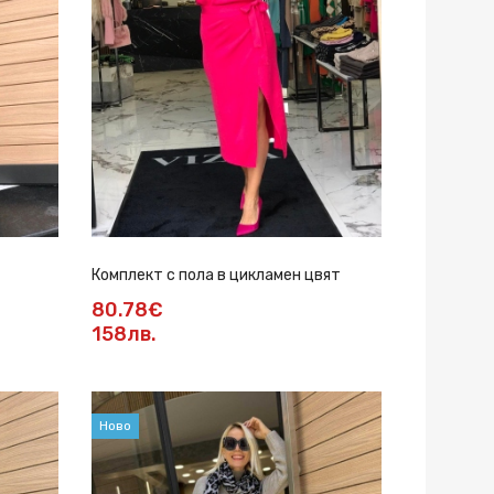
Комплект с пола в цикламен цвят
80.78€
158лв.
Ново