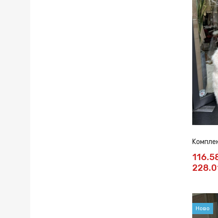
Kомплек
116.5
228.0
Ново