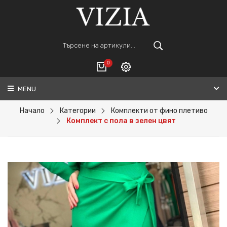
0
MENU
Вход
ВАШАТА КОЛИЧКА Е ПРАЗНА.
Регистрация
Начало
Категории
Комплекти от фино плетиво
Комплект с пола в зелен цвят
Общо :
0€
ПОРЪЧАЙ