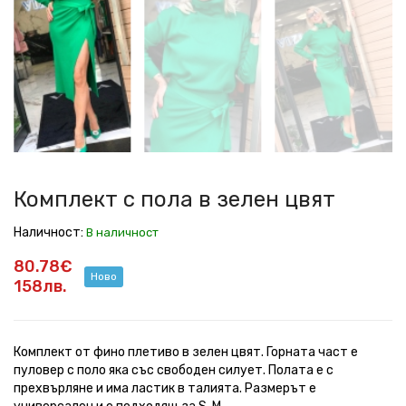
с
с
с
с
с
с
пола
пола
пола
пола
пола
пола
в
в
в
в
в
в
зелен
зелен
зелен
зелен
зелен
зелен
цвят
цвят
цвят
цвят
цвят
цвят
Комплект с пола в зелен цвят
Наличност:
В наличност
80.78€
Ново
158лв.
Комплект от фино плетиво в зелен цвят. Горната част е
пуловер с поло яка със свободен силует. Полата е с
прехвърляне и има ластик в талията. Размерът е