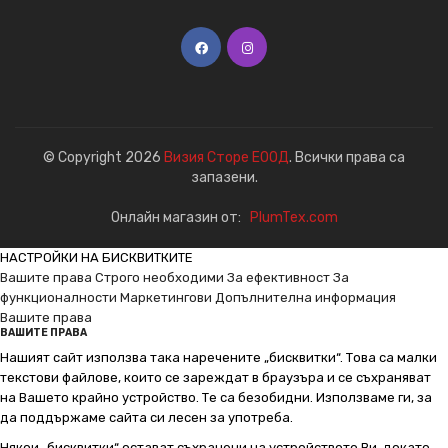
© Copyright 2026
Визия Сторе ЕООД
. Всички права са
запазени.
Онлайн магазин от:
PlumTex.com
НАСТРОЙКИ НА БИСКВИТКИТЕ
Вашите права
Строго необходими
За ефективност
За
функционалности
Маркетингови
Допълнителна информация
Вашите права
ВАШИТЕ ПРАВА
Нашият сайт използва така наречените „бисквитки“. Това са малки
текстови файлове, които се зареждат в браузъра и се съхраняват
на Вашето крайно устройство. Те са безобидни. Използваме ги, за
да поддържаме сайта си лесен за употреба.
Някои „бисквитки“ остават съхранени на устройството Ви, докато