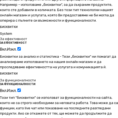
Например – използваме „бисквитки“, за да съхраним продуктите,
които сте добавили в количката. Без този тип технологии нашият
онлайн магазин и услугата, която Ви предоставяме не би могла да
оперира с пълните си възможности и функционалности.
БИСКВИТКИ
System
За ефективност
ЗА ЕФЕКТИВНОСТ
Вкл.
Изкл.
Бисквитки за анализ и статистика - Тези „бисквитки“ ни помагат да
анализираме използването на нашия онлайн магазин и да
проследяваме ефективността на услугата и комуникацията й.
БИСКВИТКИ
За функционалности
ЗА ФУНКЦИОНАЛНОСТИ
Вкл.
Изкл.
Този тип "бисквитки" се използват за функционалности на сайта,
които не са строго необходими за неговата работа. Това може да са
функции, като live чат или показване на последните разгледани
продукти. Ако се откажете от тях, ще можете да продължите да