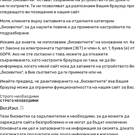
не ги изтриете. Те ни позволяват да разпознаем Вашия браузър при
следващото ви посещение в нашия сайт.
Моля, кликнете върху заглавията на отделните категории
„бисквитки“, за да научите повече и да промените настройките по
подразбиране.
Искаме да знаете, че използваме „бисквитките“ на основание чл. 4а
от Закона за електронната търговия (ЗЕТ) и член 6, ал. 1, буква (е) от
GDPR. Ако не сте съгласни с това, можете да откажете
съхраняването, като настроите браузъра си така, че да Ви
информира, когато някой сайт иска да запамети на устройството Ви
„бисквитки“, а Вие съответно да ги приемате или не.
Имайте предвид, че деактивирането на „бисквитките“ във Вашия
браузър може да ограничи функционалността на нашия сайт за Вас.
Строго необходими
СТРОГО НЕОБХОДИМИ
Вкл.
Изкл.
Тези бисквитки са задължителни и необходими, за да можете да
зареждате сайта безпроблемно и не могат да бъдат изключени.
Основната им цел е запазването на информация за сесията, докато
разглеждате продуктите или друга информация в магазина.