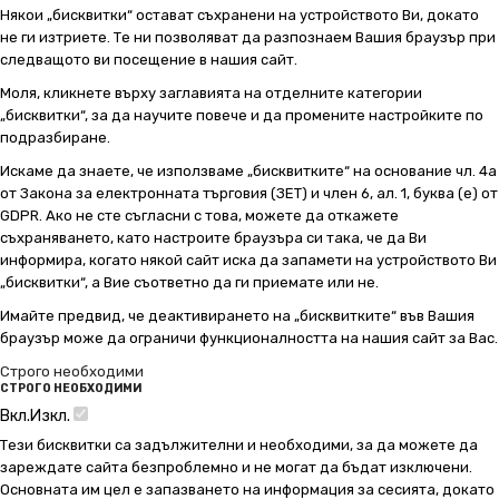
Някои „бисквитки“ остават съхранени на устройството Ви, докато
не ги изтриете. Те ни позволяват да разпознаем Вашия браузър при
следващото ви посещение в нашия сайт.
Моля, кликнете върху заглавията на отделните категории
„бисквитки“, за да научите повече и да промените настройките по
подразбиране.
Искаме да знаете, че използваме „бисквитките“ на основание чл. 4а
от Закона за електронната търговия (ЗЕТ) и член 6, ал. 1, буква (е) от
GDPR. Ако не сте съгласни с това, можете да откажете
съхраняването, като настроите браузъра си така, че да Ви
информира, когато някой сайт иска да запамети на устройството Ви
„бисквитки“, а Вие съответно да ги приемате или не.
Имайте предвид, че деактивирането на „бисквитките“ във Вашия
браузър може да ограничи функционалността на нашия сайт за Вас.
Строго необходими
СТРОГО НЕОБХОДИМИ
Вкл.
Изкл.
Тези бисквитки са задължителни и необходими, за да можете да
зареждате сайта безпроблемно и не могат да бъдат изключени.
Основната им цел е запазването на информация за сесията, докато