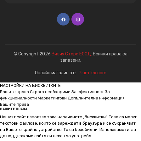
© Copyright 2026
Визия Сторе ЕООД
. Всички права са
запазени.
Онлайн магазин от:
PlumTex.com
НАСТРОЙКИ НА БИСКВИТКИТЕ
Вашите права
Строго необходими
За ефективност
За
функционалности
Маркетингови
Допълнителна информация
Вашите права
ВАШИТЕ ПРАВА
Нашият сайт използва така наречените „бисквитки“. Това са малки
текстови файлове, които се зареждат в браузъра и се съхраняват
на Вашето крайно устройство. Те са безобидни. Използваме ги, за
да поддържаме сайта си лесен за употреба.