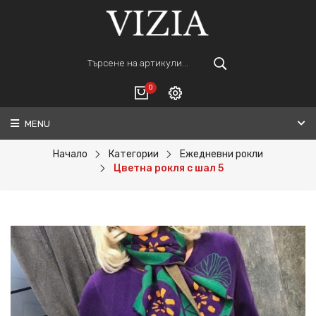
0
MENU
Вход
ВАШАТА КОЛИЧКА Е ПРАЗНА.
Регистрация
Начало
Категории
Ежедневни рокли
Цветна рокля с шал 5
Общо :
0€
ПОРЪЧАЙ