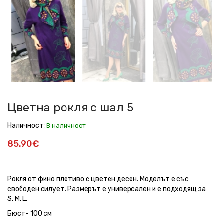
рокля
рокля
рокля
рокля
рокля
рокля
рокля
рокля
с
с
с
с
с
с
с
с
шал
шал
шал
шал
шал
шал
шал
шал
5
5
5
5
5
5
5
5
Цветна рокля с шал 5
Наличност:
В наличност
85.90€
Рокля от фино плетиво с цветен десен. Моделът е със
свободен силует. Размерът е универсален и е подходящ за
S, M, L.
Бюст- 100 см