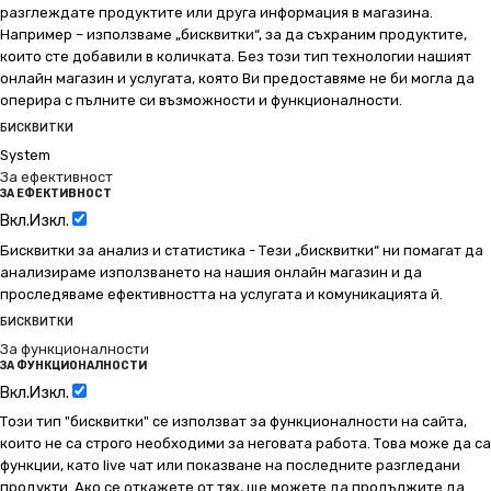
разглеждате продуктите или друга информация в магазина.
Например – използваме „бисквитки“, за да съхраним продуктите,
които сте добавили в количката. Без този тип технологии нашият
онлайн магазин и услугата, която Ви предоставяме не би могла да
оперира с пълните си възможности и функционалности.
БИСКВИТКИ
System
За ефективност
ЗА ЕФЕКТИВНОСТ
Вкл.
Изкл.
Бисквитки за анализ и статистика - Тези „бисквитки“ ни помагат да
анализираме използването на нашия онлайн магазин и да
проследяваме ефективността на услугата и комуникацията й.
БИСКВИТКИ
За функционалности
ЗА ФУНКЦИОНАЛНОСТИ
Вкл.
Изкл.
Този тип "бисквитки" се използват за функционалности на сайта,
които не са строго необходими за неговата работа. Това може да са
функции, като live чат или показване на последните разгледани
продукти. Ако се откажете от тях, ще можете да продължите да