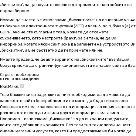
„бисквитки“, за да научите повече и да промените настройките по
подразбиране.
Искаме да знаете, че използваме „бисквитките“ на основание чл. 4а
от Закона за електронната търговия (ЗЕТ) и член 6, ал. 1, буква (е) от
GDPR. Ако не сте съгласни с това, можете да откажете
съхраняването, като настроите браузъра си така, че да Ви
информира, когато някой сайт иска да запамети на устройството Ви
„бисквитки“, а Вие съответно да ги приемате или не.
Имайте предвид, че деактивирането на „бисквитките“ във Вашия
браузър може да ограничи функционалността на нашия сайт за Вас.
Строго необходими
СТРОГО НЕОБХОДИМИ
Вкл.
Изкл.
Тези бисквитки са задължителни и необходими, за да можете да
зареждате сайта безпроблемно и не могат да бъдат изключени.
Основната им цел е запазването на информация за сесията, докато
разглеждате продуктите или друга информация в магазина.
Например – използваме „бисквитки“, за да съхраним продуктите,
които сте добавили в количката. Без този тип технологии нашият
онлайн магазин и услугата, която Ви предоставяме не би могла да