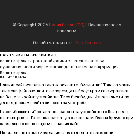
© Copyright 2026
Визия Сторе ЕООД
. Всички права са
запазени.
Онлайн магазин от:
PlumTex.com
НАСТРОЙКИ НА БИСКВИТКИТЕ
Вашите права
Строго необходими
За ефективност
За
функционалности
Маркетингови
Допълнителна информация
Вашите права
ВАШИТЕ ПРАВА
Нашият сайт използва така наречените „бисквитки“. Това са малки
текстови файлове, които се зареждат в браузъра и се съхраняват
на Вашето крайно устройство. Те са безобидни. Използваме ги, за
да поддържаме сайта си лесен за употреба.
Някои „бисквитки“ остават съхранени на устройството Ви, докато
не ги изтриете. Те ни позволяват да разпознаем Вашия браузър при
следващото ви посещение в нашия сайт.
Моля, кликнете върху заглавията на отделните категории