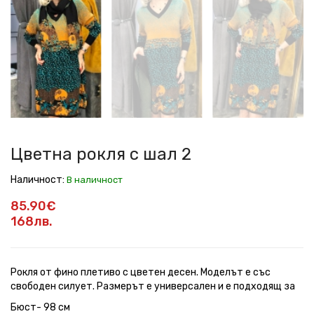
рокля
рокля
рокля
рокля
рокля
рокля
с
с
с
с
с
с
шал
шал
шал
шал
шал
шал
2
2
2
2
2
2
Цветна рокля с шал 2
Наличност:
В наличност
85.90€
168лв.
Рокля от фино плетиво с цветен десен. Моделът е със
свободен силует. Размерът е универсален и е подходящ за
Бюст- 98 см