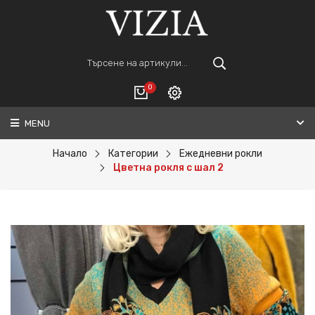
0
MENU
Вход
ВАШАТА КОЛИЧКА Е ПРАЗНА.
Регистрация
Начало
Категории
Ежедневни рокли
Цветна рокля с шал 2
Общо :
0€
ПОРЪЧАЙ