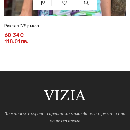
Рокля с 7/8 ръкав
60.34€
118.01лв.
За мнения, въпроси и препоръки може да се свържете с нас
по всяко време