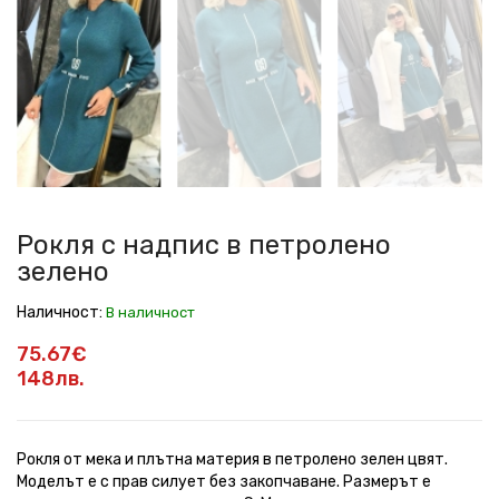
с
с
с
с
с
с
надпис
надпис
надпис
надпис
надпис
надпис
в
в
в
в
в
в
петролено
петролено
петролено
петролено
петролено
петролено
зелено
зелено
зелено
зелено
зелено
зелено
Рокля с надпис в петролено
зелено
Наличност:
В наличност
75.67€
148лв.
Рокля от мека и плътна материя в петролено зелен цвят.
Моделът е с прав силует без закопчаване. Размерът е