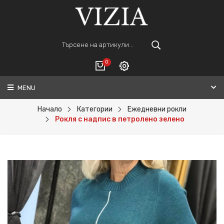
0
MENU
Вход
ВАШАТА КОЛИЧКА Е ПРАЗНА.
Регистрация
Начало
Категории
Ежедневни рокли
Рокля с надпис в петролено зелено
Общо :
0€
ПОРЪЧАЙ