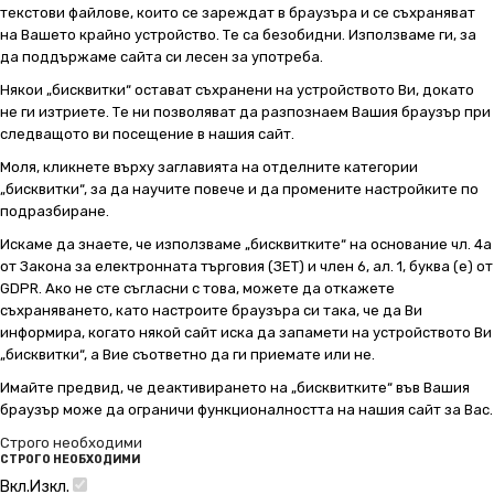
текстови файлове, които се зареждат в браузъра и се съхраняват
на Вашето крайно устройство. Те са безобидни. Използваме ги, за
да поддържаме сайта си лесен за употреба.
Някои „бисквитки“ остават съхранени на устройството Ви, докато
не ги изтриете. Те ни позволяват да разпознаем Вашия браузър при
следващото ви посещение в нашия сайт.
Моля, кликнете върху заглавията на отделните категории
„бисквитки“, за да научите повече и да промените настройките по
подразбиране.
Искаме да знаете, че използваме „бисквитките“ на основание чл. 4а
от Закона за електронната търговия (ЗЕТ) и член 6, ал. 1, буква (е) от
GDPR. Ако не сте съгласни с това, можете да откажете
съхраняването, като настроите браузъра си така, че да Ви
информира, когато някой сайт иска да запамети на устройството Ви
„бисквитки“, а Вие съответно да ги приемате или не.
Имайте предвид, че деактивирането на „бисквитките“ във Вашия
браузър може да ограничи функционалността на нашия сайт за Вас.
Строго необходими
СТРОГО НЕОБХОДИМИ
Вкл.
Изкл.