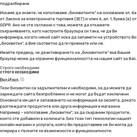
подразбиране.
Искаме да знаете, че използваме „бисквитките“ на основание чл. 4а
от Закона за електронната търговия (ЗЕТ) и член 6, ал. 1, буква (е) от
GDPR. Ако не сте съгласни с това, можете да откажете
съхраняването, като настроите браузъра си така, че да Ви
информира, когато някой сайт иска да запамети на устройството Ви
„бисквитки“, а Вие съответно да ги приемате или не.
Имайте предвид, че деактивирането на „бисквитките“ във Вашия
браузър може да ограничи функционалността на нашия сайт за Вас.
Строго необходими
СТРОГО НЕОБХОДИМИ
Вкл.
Изкл.
Тези бисквитки са задължителни и необходими, за да можете да
зареждате сайта безпроблемно и не могат да бъдат изключени.
Основната им цел е запазването на информация за сесията, докато
разглеждате продуктите или друга информация в магазина.
Например – използваме „бисквитки“, за да съхраним продуктите,
които сте добавили в количката. Без този тип технологии нашият
онлайн магазин и услугата, която Ви предоставяме не би могла да
оперира с пълните си възможности и функционалности.