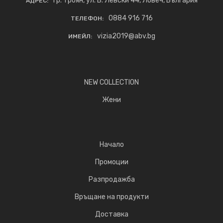
гр. Троян, ул. В. Левски 44, Ловеч, България
АДРЕС:
0884 916 716
ТЕЛЕФОН:
vizia2019@abv.bg
ИМЕЙЛ:
NEW COLLECTION
Жени
Начало
Промоции
Разпродажба
Връщане на продукти
Доставка