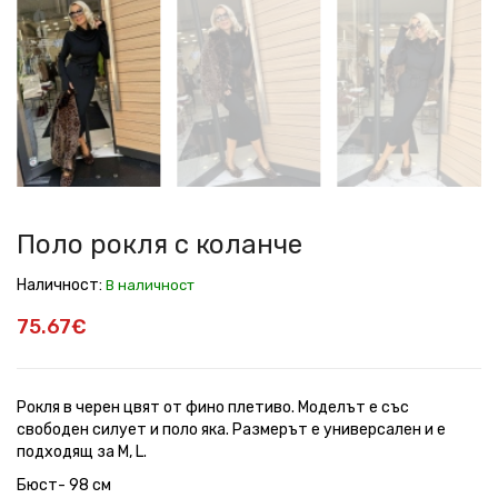
рокля
рокля
рокля
рокля
рокля
рокля
с
с
с
с
с
с
коланче
коланче
коланче
коланче
коланче
коланче
Поло рокля с коланче
Наличност:
В наличност
75.67€
Рокля в черен цвят от фино плетиво. Моделът е със
свободен силует и поло яка. Размерът е универсален и е
подходящ за M, L.
Бюст- 98 см