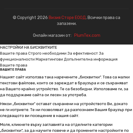
© Copyright 2026
Визия Сторе ЕООД
. Всички права са
запазени.
Онлайн магазин от:
PlumTex.com
НАСТРОЙКИ НА БИСКВИТКИТЕ
Вашите права
Строго необходими
За ефективност
За
функционалности
Маркетингови
Допълнителна информация
Вашите права
ВАШИТЕ ПРАВА
Нашият сайт използва така наречените „бисквитки“. Това са малки
текстови файлове, които се зареждат в браузъра и се съхраняват
на Вашето крайно устройство. Те са безобидни. Използваме ги, за
да поддържаме сайта си лесен за употреба.
Някои „бисквитки“ остават съхранени на устройството Ви, докато
не ги изтриете. Те ни позволяват да разпознаем Вашия браузър при
следващото ви посещение в нашия сайт.
Моля, кликнете върху заглавията на отделните категории
„бисквитки“, за да научите повече и да промените настройките по