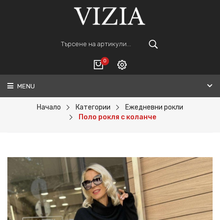
0
MENU
Вход
ВАШАТА КОЛИЧКА Е ПРАЗНА.
Регистрация
Начало
Категории
Ежедневни рокли
Поло рокля с коланче
Общо :
0€
ПОРЪЧАЙ